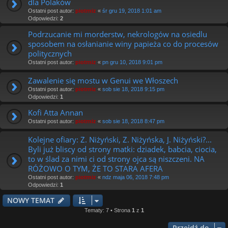
dla Polaków
Ostatni post autor:
piotrniz
«
śr gru 19, 2018 1:01 am
Odpowiedzi:
2
Podrzucanie mi morderstw, nekrologów na osiedlu
sposobem na osłanianie winy papieża co do procesów
politycznych
Ostatni post autor:
piotrniz
«
pn gru 10, 2018 9:01 pm
Zawalenie się mostu w Genui we Włoszech
Ostatni post autor:
piotrniz
«
sob sie 18, 2018 9:15 pm
Odpowiedzi:
1
Kofi Atta Annan
Ostatni post autor:
piotrniz
«
sob sie 18, 2018 8:47 pm
Kolejne ofiary: Z. Niżyński, Z. Niżyńska, J. Niżyński?...
Byli już bliscy od strony matki: dziadek, babcia, ciocia,
to w ślad za nimi ci od strony ojca są niszczeni. NA
RÓŻOWO O TYM, ŻE TO STARA AFERA
Ostatni post autor:
piotrniz
«
ndz maja 06, 2018 7:48 pm
Odpowiedzi:
1
NOWY TEMAT
Tematy: 7 • Strona
1
z
1
Przejdź do