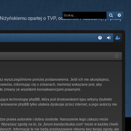
Szukaj
Wys
Niżyńskiemu opartej o TVP, odbiorniki PlutoSDR(?) i pracę
W
FA
al
ar
Q
og
ej
uj
es
si
tru
esz wyszczególnione poniżej postanowienia. Jeśli ich nie akceptujesz,
ę
j
owienia, informując cię o zmianach, niemniej wskazane jest, aby
z te zmiany ze wszelkimi konsekwencjami prawnymi.
si
ę
ące technologię phpBB, która jest środowiskiem typu witryny (bulletin
ramowanie phpBB tylko ułatwia dyskusje przez internet, a jego autorzy nie
ze prawa autorskie i dobra osobiste. Naruszenie tego zakazu może
 Wyrażasz zgodę na to, że „forum.bandycituska.com” może w każdej chwili
 danych. Informacje te nie będą przekazywane nikomu bez twojej zgody, ale