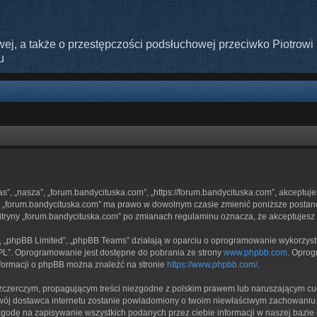
ej, a także o przestępczości podsłuchowej przeciwko Piotrowi 
u
nas”, „nasza”, „forum.bandycituska.com”, „https://forum.bandycituska.com”, akceptuj
ryny „forum.bandycituska.com” ma prawo w dowolnym czasie zmienić poniższe postan
 witryny „forum.bandycituska.com” po zmianach regulaminu oznacza, że akceptujes
”, „phpBB Limited”, „phpBB Teams” działają w oparciu o oprogramowanie wykorzystuj
GPL”. Oprogramowanie jest dostępne do pobrania ze strony
www.phpbb.com
. Oprog
nformacji o phpBB można znaleźć na stronie
https://www.phpbb.com/
.
zczerczym, propagującym treści niezgodne z polskim prawem lub naruszającym cud
 twój dostawca internetu zostanie powiadomiony o twoim niewłaściwym zachowaniu.
zgodę na zapisywanie wszystkich podanych przez ciebie informacji w naszej bazie