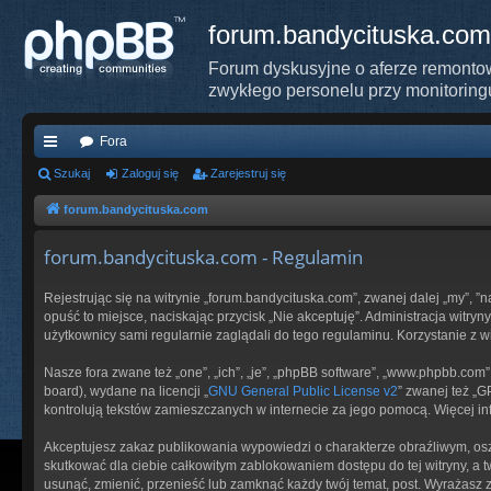
forum.bandycituska.com
Forum dyskusyjne o aferze remontow
zwykłego personelu przy monitoring
Fora
ię
Szukaj
Zaloguj się
Zarejestruj się
ce
forum.bandycituska.com
j
forum.bandycituska.com - Regulamin
…
Rejestrując się na witrynie „forum.bandycituska.com”, zwanej dalej „my”, ”
opuść to miejsce, naciskając przycisk „Nie akceptuję”. Administracja wit
użytkownicy sami regularnie zaglądali do tego regulaminu. Korzystanie z
Nasze fora zwane też „one”, „ich”, „je”, „phpBB software”, „www.phpbb.com
board), wydane na licencji „
GNU General Public License v2
” zwanej też „
kontrolują tekstów zamieszczanych w internecie za jego pomocą. Więcej i
Akceptujesz zakaz publikowania wypowiedzi o charakterze obraźliwym, os
skutkować dla ciebie całkowitym zablokowaniem dostępu do tej witryny, a
usunąć, zmienić, przenieść lub zamknąć każdy twój temat, post. Wyrażasz 