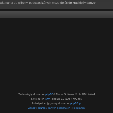
 włamania do witryny, podczas których może dojść do kradzieży danych.
Technologię dostarcza
phpBB
® Forum Software © phpBB Limited
Style autor:
Arty
- phpBB 3.3 autor: MrGaby
Polski pakiet językowy dostarcza
phpBB.pl
Zasady ochrony danych osobowych
|
Regulamin