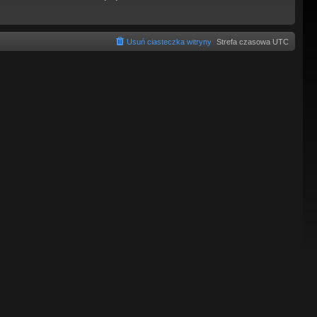
Usuń ciasteczka witryny
Strefa czasowa
UTC