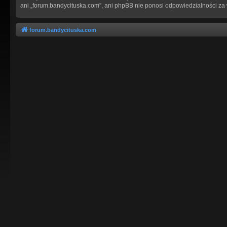
ani „forum.bandycituska.com”, ani phpBB nie ponosi odpowiedzialności za
forum.bandycituska.com