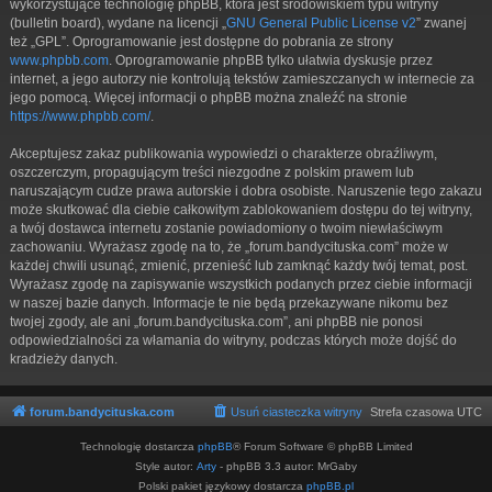
wykorzystujące technologię phpBB, która jest środowiskiem typu witryny
(bulletin board), wydane na licencji „
GNU General Public License v2
” zwanej
też „GPL”. Oprogramowanie jest dostępne do pobrania ze strony
www.phpbb.com
. Oprogramowanie phpBB tylko ułatwia dyskusje przez
internet, a jego autorzy nie kontrolują tekstów zamieszczanych w internecie za
jego pomocą. Więcej informacji o phpBB można znaleźć na stronie
https://www.phpbb.com/
.
Akceptujesz zakaz publikowania wypowiedzi o charakterze obraźliwym,
oszczerczym, propagującym treści niezgodne z polskim prawem lub
naruszającym cudze prawa autorskie i dobra osobiste. Naruszenie tego zakazu
może skutkować dla ciebie całkowitym zablokowaniem dostępu do tej witryny,
a twój dostawca internetu zostanie powiadomiony o twoim niewłaściwym
zachowaniu. Wyrażasz zgodę na to, że „forum.bandycituska.com” może w
każdej chwili usunąć, zmienić, przenieść lub zamknąć każdy twój temat, post.
Wyrażasz zgodę na zapisywanie wszystkich podanych przez ciebie informacji
w naszej bazie danych. Informacje te nie będą przekazywane nikomu bez
twojej zgody, ale ani „forum.bandycituska.com”, ani phpBB nie ponosi
odpowiedzialności za włamania do witryny, podczas których może dojść do
kradzieży danych.
forum.bandycituska.com
Usuń ciasteczka witryny
Strefa czasowa
UTC
Technologię dostarcza
phpBB
® Forum Software © phpBB Limited
Style autor:
Arty
- phpBB 3.3 autor: MrGaby
Polski pakiet językowy dostarcza
phpBB.pl