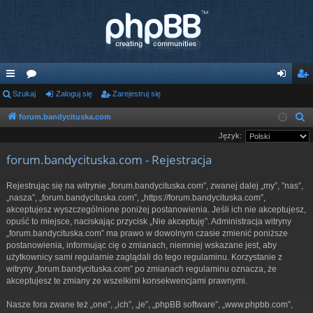
ię
Szukaj
or
Zaloguj się
Zarejestruj się
al
ar
ce
a
og
ej
forum.bandycituska.com
S
z
Język:
j
uj
es
u
forum.bandycituska.com - Rejestracja
…
si
tru
k
ę
j
a
Rejestrując się na witrynie „forum.bandycituska.com”, zwanej dalej „my”, ”nas”,
j
„nasza”, „forum.bandycituska.com”, „https://forum.bandycituska.com”,
si
akceptujesz wyszczególnione poniżej postanowienia. Jeśli ich nie akceptujesz,
ę
opuść to miejsce, naciskając przycisk „Nie akceptuję”. Administracja witryny
„forum.bandycituska.com” ma prawo w dowolnym czasie zmienić poniższe
postanowienia, informując cię o zmianach, niemniej wskazane jest, aby
użytkownicy sami regularnie zaglądali do tego regulaminu. Korzystanie z
witryny „forum.bandycituska.com” po zmianach regulaminu oznacza, że
akceptujesz te zmiany ze wszelkimi konsekwencjami prawnymi.
Nasze fora zwane też „one”, „ich”, „je”, „phpBB software”, „www.phpbb.com”,