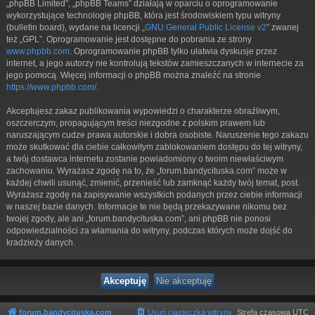
„phpBB Limited”, „phpBB Teams” działają w oparciu o oprogramowanie
wykorzystujące technologię phpBB, która jest środowiskiem typu witryny
(bulletin board), wydane na licencji „
GNU General Public License v2
” zwanej
też „GPL”. Oprogramowanie jest dostępne do pobrania ze strony
www.phpbb.com
. Oprogramowanie phpBB tylko ułatwia dyskusje przez
internet, a jego autorzy nie kontrolują tekstów zamieszczanych w internecie za
jego pomocą. Więcej informacji o phpBB można znaleźć na stronie
https://www.phpbb.com/
.
Akceptujesz zakaz publikowania wypowiedzi o charakterze obraźliwym,
oszczerczym, propagującym treści niezgodne z polskim prawem lub
naruszającym cudze prawa autorskie i dobra osobiste. Naruszenie tego zakazu
może skutkować dla ciebie całkowitym zablokowaniem dostępu do tej witryny,
a twój dostawca internetu zostanie powiadomiony o twoim niewłaściwym
zachowaniu. Wyrażasz zgodę na to, że „forum.bandycituska.com” może w
każdej chwili usunąć, zmienić, przenieść lub zamknąć każdy twój temat, post.
Wyrażasz zgodę na zapisywanie wszystkich podanych przez ciebie informacji
w naszej bazie danych. Informacje te nie będą przekazywane nikomu bez
twojej zgody, ale ani „forum.bandycituska.com”, ani phpBB nie ponosi
odpowiedzialności za włamania do witryny, podczas których może dojść do
kradzieży danych.
forum.bandycituska.com
Usuń ciasteczka witryny
Strefa czasowa
UTC