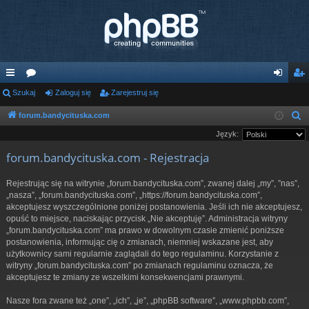
ię
Szukaj
or
Zaloguj się
Zarejestruj się
al
ar
ce
a
og
ej
forum.bandycituska.com
S
z
Język:
j
uj
es
u
forum.bandycituska.com - Rejestracja
…
si
tru
k
ę
j
a
Rejestrując się na witrynie „forum.bandycituska.com”, zwanej dalej „my”, ”nas”,
j
„nasza”, „forum.bandycituska.com”, „https://forum.bandycituska.com”,
si
akceptujesz wyszczególnione poniżej postanowienia. Jeśli ich nie akceptujesz,
ę
opuść to miejsce, naciskając przycisk „Nie akceptuję”. Administracja witryny
„forum.bandycituska.com” ma prawo w dowolnym czasie zmienić poniższe
postanowienia, informując cię o zmianach, niemniej wskazane jest, aby
użytkownicy sami regularnie zaglądali do tego regulaminu. Korzystanie z
witryny „forum.bandycituska.com” po zmianach regulaminu oznacza, że
akceptujesz te zmiany ze wszelkimi konsekwencjami prawnymi.
Nasze fora zwane też „one”, „ich”, „je”, „phpBB software”, „www.phpbb.com”,