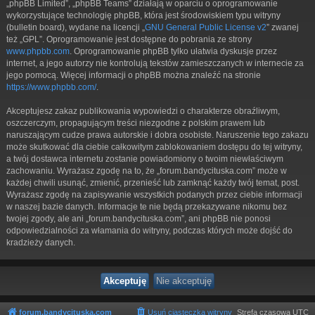
„phpBB Limited”, „phpBB Teams” działają w oparciu o oprogramowanie
wykorzystujące technologię phpBB, która jest środowiskiem typu witryny
(bulletin board), wydane na licencji „
GNU General Public License v2
” zwanej
też „GPL”. Oprogramowanie jest dostępne do pobrania ze strony
www.phpbb.com
. Oprogramowanie phpBB tylko ułatwia dyskusje przez
internet, a jego autorzy nie kontrolują tekstów zamieszczanych w internecie za
jego pomocą. Więcej informacji o phpBB można znaleźć na stronie
https://www.phpbb.com/
.
Akceptujesz zakaz publikowania wypowiedzi o charakterze obraźliwym,
oszczerczym, propagującym treści niezgodne z polskim prawem lub
naruszającym cudze prawa autorskie i dobra osobiste. Naruszenie tego zakazu
może skutkować dla ciebie całkowitym zablokowaniem dostępu do tej witryny,
a twój dostawca internetu zostanie powiadomiony o twoim niewłaściwym
zachowaniu. Wyrażasz zgodę na to, że „forum.bandycituska.com” może w
każdej chwili usunąć, zmienić, przenieść lub zamknąć każdy twój temat, post.
Wyrażasz zgodę na zapisywanie wszystkich podanych przez ciebie informacji
w naszej bazie danych. Informacje te nie będą przekazywane nikomu bez
twojej zgody, ale ani „forum.bandycituska.com”, ani phpBB nie ponosi
odpowiedzialności za włamania do witryny, podczas których może dojść do
kradzieży danych.
forum.bandycituska.com
Usuń ciasteczka witryny
Strefa czasowa
UTC