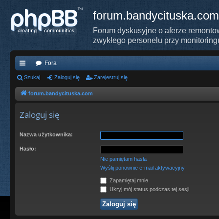
forum.bandycituska.com
Forum dyskusyjne o aferze remontow
zwykłego personelu przy monitoring
Fora
ię
Szukaj
Zaloguj się
Zarejestruj się
ce
forum.bandycituska.com
j
Zaloguj się
…
Nazwa użytkownika:
Hasło:
Nie pamiętam hasła
Wyślij ponownie e-mail aktywacyjny
Zapamiętaj mnie
Ukryj mój status podczas tej sesji