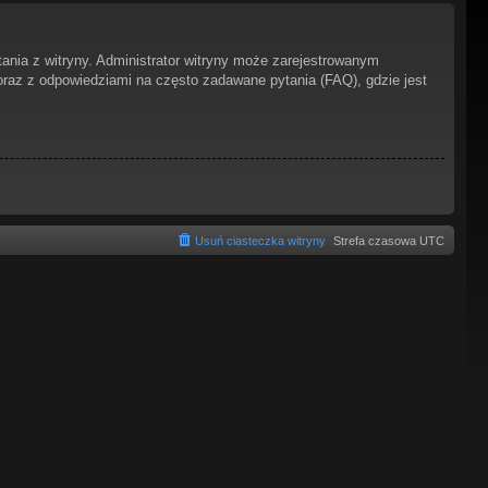
ania z witryny. Administrator witryny może zarejestrowanym
az z odpowiedziami na często zadawane pytania (FAQ), gdzie jest
Usuń ciasteczka witryny
Strefa czasowa
UTC