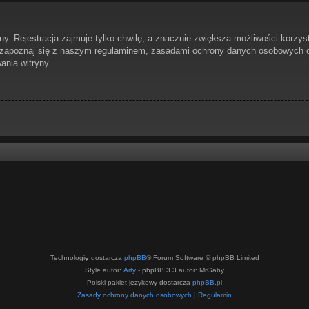
. Rejestracja zajmuje tylko chwilę, a znacznie zwiększa możliwości korzyst
 zapoznaj się z naszym regulaminem, zasadami ochrony danych osobowych or
nia witryny.
Technologię dostarcza
phpBB
® Forum Software © phpBB Limited
Style autor:
Arty
- phpBB 3.3 autor: MrGaby
Polski pakiet językowy dostarcza
phpBB.pl
Zasady ochrony danych osobowych
|
Regulamin