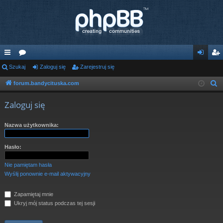
ię
Szukaj
or
Zaloguj się
Zarejestruj się
al
ar
ce
a
og
ej
forum.bandycituska.com
S
z
j
uj
es
Zaloguj się
u
…
si
tru
k
Nazwa użytkownika:
ę
j
a
j
si
Hasło:
ę
Nie pamiętam hasła
Wyślij ponownie e-mail aktywacyjny
Zapamiętaj mnie
Ukryj mój status podczas tej sesji