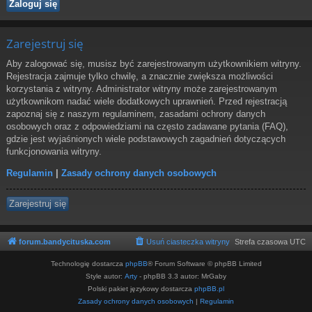
Zarejestruj się
Aby zalogować się, musisz być zarejestrowanym użytkownikiem witryny.
Rejestracja zajmuje tylko chwilę, a znacznie zwiększa możliwości
korzystania z witryny. Administrator witryny może zarejestrowanym
użytkownikom nadać wiele dodatkowych uprawnień. Przed rejestracją
zapoznaj się z naszym regulaminem, zasadami ochrony danych
osobowych oraz z odpowiedziami na często zadawane pytania (FAQ),
gdzie jest wyjaśnionych wiele podstawowych zagadnień dotyczących
funkcjonowania witryny.
Regulamin
|
Zasady ochrony danych osobowych
Zarejestruj się
forum.bandycituska.com
Usuń ciasteczka witryny
Strefa czasowa
UTC
Technologię dostarcza
phpBB
® Forum Software © phpBB Limited
Style autor:
Arty
- phpBB 3.3 autor: MrGaby
Polski pakiet językowy dostarcza
phpBB.pl
Zasady ochrony danych osobowych
|
Regulamin