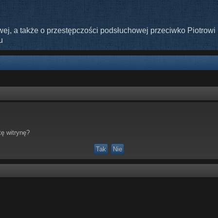
ej, a także o przestępczości podsłuchowej przeciwko Piotrowi 
u
ę witrynę?