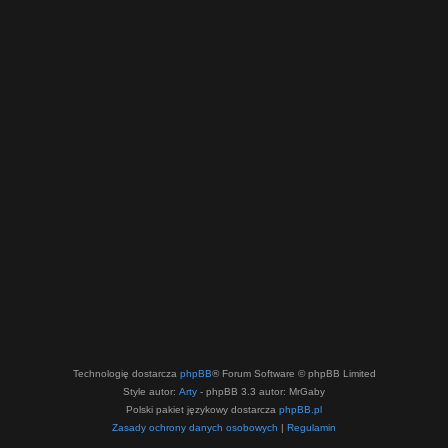
Technologię dostarcza
phpBB
® Forum Software © phpBB Limited
Style autor:
Arty
- phpBB 3.3 autor: MrGaby
Polski pakiet językowy dostarcza
phpBB.pl
Zasady ochrony danych osobowych
|
Regulamin