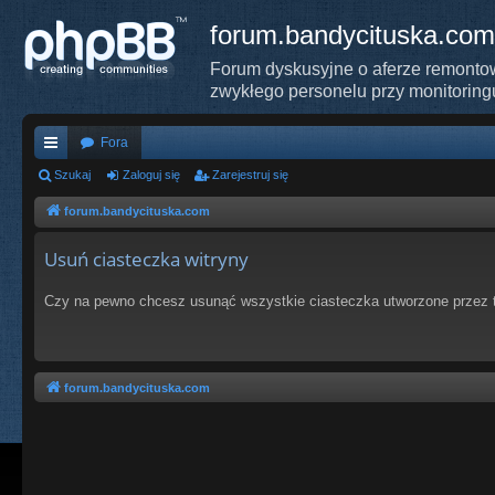
forum.bandycituska.com
Forum dyskusyjne o aferze remontow
zwykłego personelu przy monitoring
Fora
ię
Szukaj
Zaloguj się
Zarejestruj się
ce
forum.bandycituska.com
j
Usuń ciasteczka witryny
…
Czy na pewno chcesz usunąć wszystkie ciasteczka utworzone przez t
forum.bandycituska.com