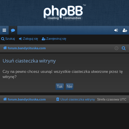
ię
Szukaj
or
Zaloguj się
Zarejestruj się
al
ar
ce
a
og
ej
forum.bandycituska.com
S
z
j
uj
es
Usuń ciasteczka witryny
u
…
si
tru
k
Czy na pewno chcesz usunąć wszystkie ciasteczka utworzone przez tę
ę
j
a
witrynę?
j
si
ę
forum.bandycituska.com
Usuń ciasteczka witryny
Strefa czasowa
UTC