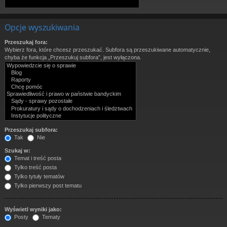
Opcje wyszukiwania
Przeszukaj fora:
Wybierz fora, które chcesz przeszukać. Subfora są przeszukiwane automatycznie,
chyba że funkcja „Przeszukuj subfora”, jest wyłączona.
Przeszukaj subfora:
Tak
Nie
Szukaj w:
Temat i treść posta
Tylko treść posta
Tylko tytuły tematów
Tylko pierwszy post tematu
Wyświetl wyniki jako:
Posty
Tematy