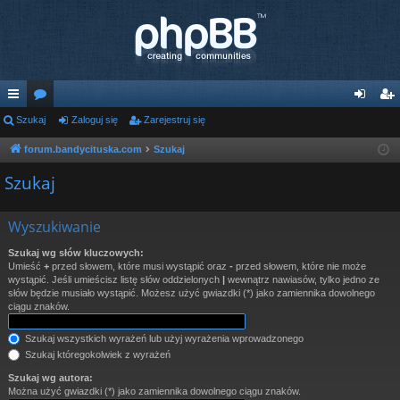
ię
Szukaj
or
Zaloguj się
Zarejestruj się
al
ar
ce
a
og
ej
forum.bandycituska.com
Szukaj
j
uj
es
Szukaj
…
si
tru
Wyszukiwanie
ę
j
Szukaj wg słów kluczowych:
si
Umieść
+
przed słowem, które musi wystąpić oraz
-
przed słowem, które nie może
wystąpić. Jeśli umieścisz listę słów oddzielonych
|
wewnątrz nawiasów, tylko jedno ze
ę
słów będzie musiało wystąpić. Możesz użyć gwiazdki (*) jako zamiennika dowolnego
ciągu znaków.
Szukaj wszystkich wyrażeń lub użyj wyrażenia wprowadzonego
Szukaj któregokolwiek z wyrażeń
Szukaj wg autora:
Można użyć gwiazdki (*) jako zamiennika dowolnego ciągu znaków.