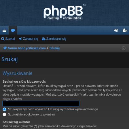
ię
Szukaj
or
Zaloguj się
Zarejestruj się
al
ar
ce
a
og
ej
forum.bandycituska.com
Szukaj
j
uj
es
Szukaj
…
si
tru
Wyszukiwanie
ę
j
Szukaj wg słów kluczowych:
si
Umieść
+
przed słowem, które musi wystąpić oraz
-
przed słowem, które nie może
wystąpić. Jeśli umieścisz listę słów oddzielonych
|
wewnątrz nawiasów, tylko jedno ze
ę
słów będzie musiało wystąpić. Możesz użyć gwiazdki (*) jako zamiennika dowolnego
ciągu znaków.
Szukaj wszystkich wyrażeń lub użyj wyrażenia wprowadzonego
Szukaj któregokolwiek z wyrażeń
Szukaj wg autora:
Można użyć gwiazdki (*) jako zamiennika dowolnego ciągu znaków.