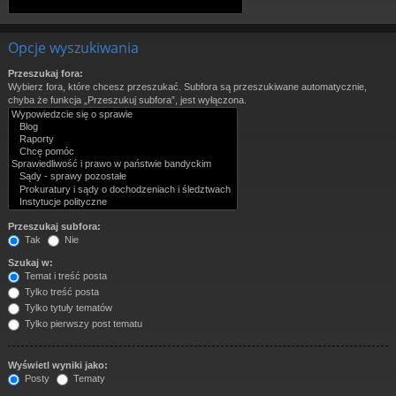
Opcje wyszukiwania
Przeszukaj fora:
Wybierz fora, które chcesz przeszukać. Subfora są przeszukiwane automatycznie,
chyba że funkcja „Przeszukuj subfora”, jest wyłączona.
Przeszukaj subfora:
Tak
Nie
Szukaj w:
Temat i treść posta
Tylko treść posta
Tylko tytuły tematów
Tylko pierwszy post tematu
Wyświetl wyniki jako:
Posty
Tematy