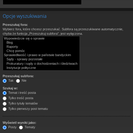
Opcje wyszukiwania
Przeszukaj fora:
Wybierz fora, które chcesz przeszukać. Subfora są przeszukiwane automatycznie,
chyba że funkcja „Przeszukuj subfora”, jest wyłączona.
Przeszukaj subfora:
Tak
Nie
Szukaj w:
Temat i treść posta
Tylko treść posta
Tylko tytuły tematów
Tylko pierwszy post tematu
Wyświetl wyniki jako:
Posty
Tematy