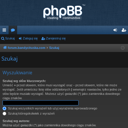
ię
Szukaj
or
Zaloguj się
Zarejestruj się
al
ar
ce
a
og
ej
forum.bandycituska.com
Szukaj
j
uj
es
Szukaj
…
si
tru
Wyszukiwanie
ę
j
Szukaj wg słów kluczowych:
si
Umieść
+
przed słowem, które musi wystąpić oraz
-
przed słowem, które nie może
wystąpić. Jeśli umieścisz listę słów oddzielonych
|
wewnątrz nawiasów, tylko jedno ze
ę
słów będzie musiało wystąpić. Możesz użyć gwiazdki (*) jako zamiennika dowolnego
ciągu znaków.
Szukaj wszystkich wyrażeń lub użyj wyrażenia wprowadzonego
Szukaj któregokolwiek z wyrażeń
Szukaj wg autora:
Można użyć gwiazdki (*) jako zamiennika dowolnego ciągu znaków.