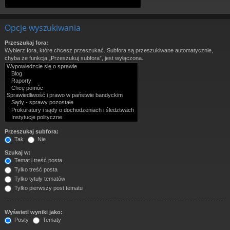
Opcje wyszukiwania
Przeszukaj fora:
Wybierz fora, które chcesz przeszukać. Subfora są przeszukiwane automatycznie,
chyba że funkcja „Przeszukuj subfora”, jest wyłączona.
Przeszukaj subfora:
Tak
Nie
Szukaj w:
Temat i treść posta
Tylko treść posta
Tylko tytuły tematów
Tylko pierwszy post tematu
Wyświetl wyniki jako:
Posty
Tematy