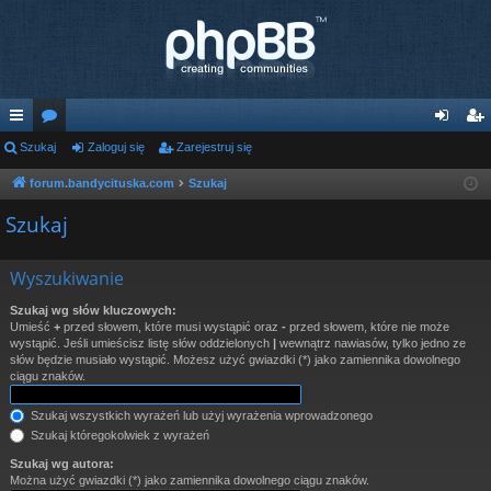
ię
Szukaj
or
Zaloguj się
Zarejestruj się
al
ar
ce
a
og
ej
forum.bandycituska.com
Szukaj
j
uj
es
Szukaj
…
si
tru
Wyszukiwanie
ę
j
Szukaj wg słów kluczowych:
si
Umieść
+
przed słowem, które musi wystąpić oraz
-
przed słowem, które nie może
wystąpić. Jeśli umieścisz listę słów oddzielonych
|
wewnątrz nawiasów, tylko jedno ze
ę
słów będzie musiało wystąpić. Możesz użyć gwiazdki (*) jako zamiennika dowolnego
ciągu znaków.
Szukaj wszystkich wyrażeń lub użyj wyrażenia wprowadzonego
Szukaj któregokolwiek z wyrażeń
Szukaj wg autora:
Można użyć gwiazdki (*) jako zamiennika dowolnego ciągu znaków.