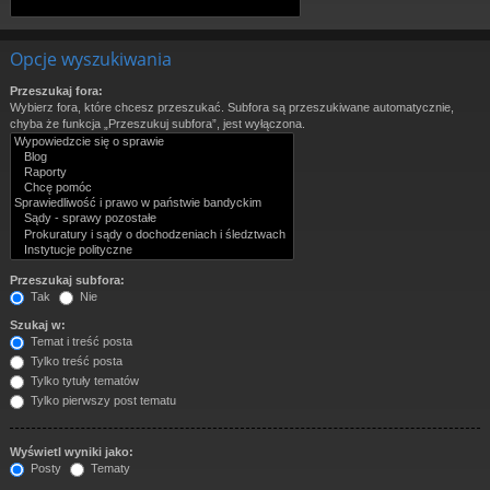
Opcje wyszukiwania
Przeszukaj fora:
Wybierz fora, które chcesz przeszukać. Subfora są przeszukiwane automatycznie,
chyba że funkcja „Przeszukuj subfora”, jest wyłączona.
Przeszukaj subfora:
Tak
Nie
Szukaj w:
Temat i treść posta
Tylko treść posta
Tylko tytuły tematów
Tylko pierwszy post tematu
Wyświetl wyniki jako:
Posty
Tematy