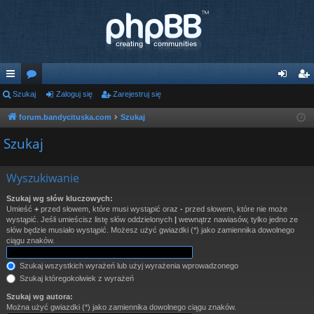
ię
Szukaj
or
Zaloguj się
Zarejestruj się
al
ar
ce
a
og
ej
forum.bandycituska.com
Szukaj
j
uj
es
Szukaj
…
si
tru
Wyszukiwanie
ę
j
Szukaj wg słów kluczowych:
si
Umieść
+
przed słowem, które musi wystąpić oraz
-
przed słowem, które nie może
wystąpić. Jeśli umieścisz listę słów oddzielonych
|
wewnątrz nawiasów, tylko jedno ze
ę
słów będzie musiało wystąpić. Możesz użyć gwiazdki (*) jako zamiennika dowolnego
ciągu znaków.
Szukaj wszystkich wyrażeń lub użyj wyrażenia wprowadzonego
Szukaj któregokolwiek z wyrażeń
Szukaj wg autora:
Można użyć gwiazdki (*) jako zamiennika dowolnego ciągu znaków.