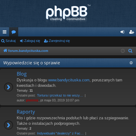
ię
Szukaj
or
Zaloguj się
Zarejestruj się
al
ar
ce
a
og
ej
forum.bandycituska.com
S
z
j
uj
es
Wypowiedzcie się o sprawie
u
…
si
tru
k
Blog
ę
j
a
Dyskusja o blogu
www.bandycituska.com
, poruszanych tam
j
kwestiach i dowodach.
si
Tematy:
11
Ostatni post:
Tortura i przekaz to nie wszy…
ę
autor:
piotrniz
, pt maja 03, 2019 10:07 pm
Raporty
Kto i gdzie rozpowszechnia podsłuch lub płaci za szpiegowanie.
Także o instalacjach podprogowych.
Tematy:
2
Ostatni post:
Indywidualni "dealerzy" z Fac…