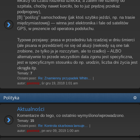
lekarzy od czasu rodzenia dziecka; a zatem nie idziemy do
szpitala, choćby nawet korciło, bo to już prędzej przekaz
podprogowy),
[B] "poślizg" samochodowy (jak ktoś szybko jeździ, np. na trasie
międzymiastowej) — winna jest elektronika i fale od satelitów
GPS, w prezencie od operatora podsłuchu.
Typowe przejawy: prasa w przededniu lub rzadziej w dniu śmierci
(ale pisana w przeddzień) roi się od aluzji (niekiedy są one tak
zrobione, że tylko ja je rozczytam, ale to rzadko) -- ALBO
alternatywnie to przede wszystkim data zgonu jest specyficzna,
jest w specyficznym stosunku do np. urodzin, liczba dni życia jest
okrągła itp.
Tematy:
7
Ostatni post:
Re: Znamienny przypadek Whitn…
autor:
piotrniz
, śr gru 19, 2018 1:01 am
Polityka
Aktualności
Komentarze do tego, co ostatnio wymyślono/wprowadzono.
Tematy:
15
Ostatni post:
Re: Kontrola skarbowa lansuje…
autor:
piotrniz
, pn wrz 09, 2019 1:00 am