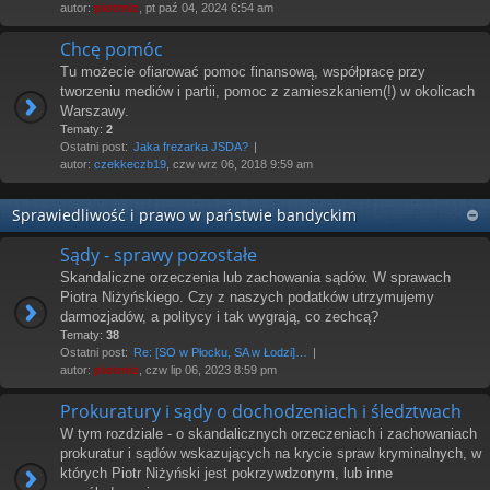
autor:
piotrniz
, pt paź 04, 2024 6:54 am
Chcę pomóc
Tu możecie ofiarować pomoc finansową, współpracę przy
tworzeniu mediów i partii, pomoc z zamieszkaniem(!) w okolicach
Warszawy.
Tematy:
2
Ostatni post:
Jaka frezarka JSDA?
autor:
czekkeczb19
, czw wrz 06, 2018 9:59 am
Sprawiedliwość i prawo w państwie bandyckim
Sądy - sprawy pozostałe
Skandaliczne orzeczenia lub zachowania sądów. W sprawach
Piotra Niżyńskiego. Czy z naszych podatków utrzymujemy
darmozjadów, a politycy i tak wygrają, co zechcą?
Tematy:
38
Ostatni post:
Re: [SO w Płocku, SA w Łodzi]…
autor:
piotrniz
, czw lip 06, 2023 8:59 pm
Prokuratury i sądy o dochodzeniach i śledztwach
W tym rozdziale - o skandalicznych orzeczeniach i zachowaniach
prokuratur i sądów wskazujących na krycie spraw kryminalnych, w
których Piotr Niżyński jest pokrzywdzonym, lub inne