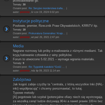
prześladowanie go.
Tematy:
30
Ostatni post:
Re: Seryjne morderstwa trafia…
autor:
piotrniz
, śr cze 19, 2024 6:02 pm
Instytucje polityczne
Posłowie, premier, Rzecznik Praw Obywatelskich, KRRiTV itp.
Tematy:
18
Ostatni post:
Prokuratura Generalna / Krajo…
autor:
piotrniz
, wt paź 26, 2021 2:47 pm
Media
Nagrane rozmowy lub próby e-mailowania z różnymi mediami. Tak
kryją katowanie człowieka z winy polityków.
Forum to utworzono 5.02.2021 -- wymaga wgrania materiału.
Tematy:
9
Ostatni post:
Re: Tygodnik katolicki "Gość …
autor:
piotrniz
, ndz lip 09, 2023 11:14 am
Zabójstwa
Jak kogoś zabije czyżby ta "centrala, z którą wszystkie Inki (HAL-
inki) współpracują" i chcemy porozmawiać, to tutaj.
Typowe metody:
[A] pogotowie lub szpital (potencjalne ofiary niech się wystrzegają
za wszelką cenę! ludzie dożywają 90-ki a nawet prawie 100-ki bez