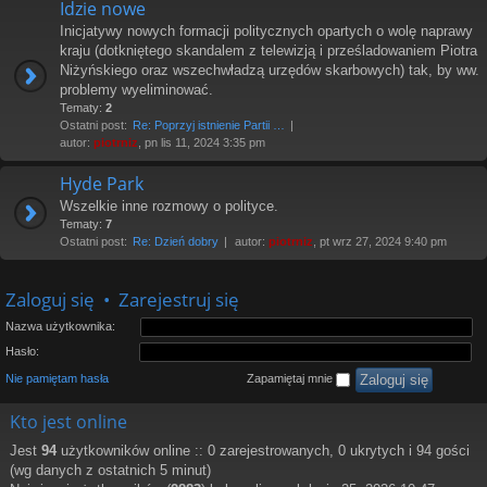
Idzie nowe
Inicjatywy nowych formacji politycznych opartych o wolę naprawy
kraju (dotkniętego skandalem z telewizją i prześladowaniem Piotra
Niżyńskiego oraz wszechwładzą urzędów skarbowych) tak, by ww.
problemy wyeliminować.
Tematy:
2
Ostatni post:
Re: Poprzyj istnienie Partii …
autor:
piotrniz
, pn lis 11, 2024 3:35 pm
Hyde Park
Wszelkie inne rozmowy o polityce.
Tematy:
7
Ostatni post:
Re: Dzień dobry
autor:
piotrniz
, pt wrz 27, 2024 9:40 pm
Zaloguj się
•
Zarejestruj się
Nazwa użytkownika:
Hasło:
Nie pamiętam hasła
Zapamiętaj mnie
Kto jest online
Jest
94
użytkowników online :: 0 zarejestrowanych, 0 ukrytych i 94 gości
(wg danych z ostatnich 5 minut)