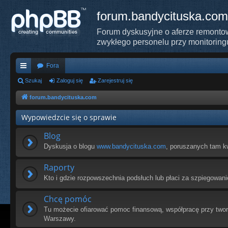
forum.bandycituska.com
Forum dyskusyjne o aferze remontow
zwykłego personelu przy monitoring
Fora
ię
Szukaj
Zaloguj się
Zarejestruj się
ce
forum.bandycituska.com
j
Wypowiedzcie się o sprawie
…
Blog
Dyskusja o blogu
www.bandycituska.com
, poruszanych tam k
Raporty
Kto i gdzie rozpowszechnia podsłuch lub płaci za szpiegowani
Chcę pomóc
Tu możecie ofiarować pomoc finansową, współpracę przy tworz
Warszawy.