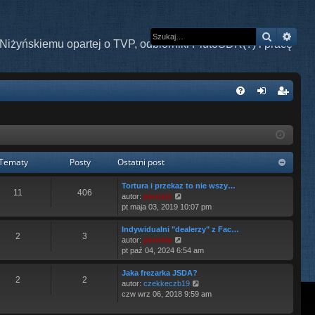
Szukaj
Wys
Niżyńskiemu opartej o TVP, odbiorniki PlutoSDR(?) i pracę
W
FA
al
ar
Q
og
ej
uj
es
Tematy
Posty
Ostatni post
si
tru
Tortura i przekaz to nie wszy…
11
406
W
ę
j
autor:
piotrniz
y
pt maja 03, 2019 10:07 pm
ś
si
w
Indywidualni "dealerzy" z Fac…
2
3
i
ę
W
autor:
piotrniz
e
y
pt paź 04, 2024 6:54 am
t
ś
l
w
Jaka frezarka JSDA?
2
2
n
i
W
autor:
czekkeczb19
a
e
y
czw wrz 06, 2018 9:59 am
j
t
ś
n
l
w