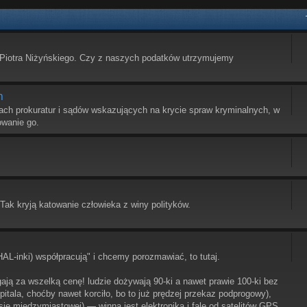
Piotra Niżyńskiego. Czy z naszych podatków utrzymujemy
h
ach prokuratur i sądów wskazujących na krycie spraw kryminalnych, w
owanie go.
.
ak kryją katowanie człowieka z winy polityków.
HAL-inki) współpracują" i chcemy porozmawiać, to tutaj.
egają za wszelką cenę! ludzie dożywają 90-ki a nawet prawie 100-ki bez
itala, choćby nawet korciło, bo to już prędzej przekaz podprogowy),
sie międzymiastowej) — winna jest elektronika i fale od satelitów GPS,