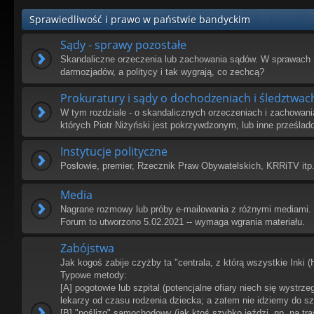
Sprawiedliwość i prawo w państwie bandyckim
Sądy - sprawy pozostałe
Skandaliczne orzeczenia lub zachowania sądów. W sprawach 
darmozjadów, a politycy i tak wygrają, co zechcą?
Prokuratury i sądy o dochodzeniach i śledztwac
W tym rozdziale - o skandalicznych orzeczeniach i zachowani
których Piotr Niżyński jest pokrzywdzonym, lub inne prześlad
Instytucje polityczne
Posłowie, premier, Rzecznik Praw Obywatelskich, KRRiTV itp
Media
Nagrane rozmowy lub próby e-mailowania z różnymi mediami. T
Forum to utworzono 5.02.2021 -- wymaga wgrania materiału.
Zabójstwa
Jak kogoś zabije czyżby ta "centrala, z którą wszystkie Inki (
Typowe metody:
[A] pogotowie lub szpital (potencjalne ofiary niech się wystrz
lekarzy od czasu rodzenia dziecka; a zatem nie idziemy do szp
[B] "poślizg" samochodowy (jak ktoś szybko jeździ, np. na tra