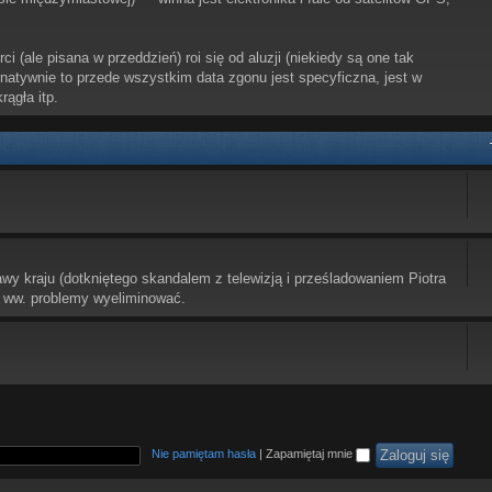
i (ale pisana w przeddzień) roi się od aluzji (niekiedy są one tak
ernatywnie to przede wszystkim data zgonu jest specyficzna, jest w
rągła itp.
awy kraju (dotkniętego skandalem z telewizją i prześladowaniem Piotra
 ww. problemy wyeliminować.
Nie pamiętam hasła
|
Zapamiętaj mnie