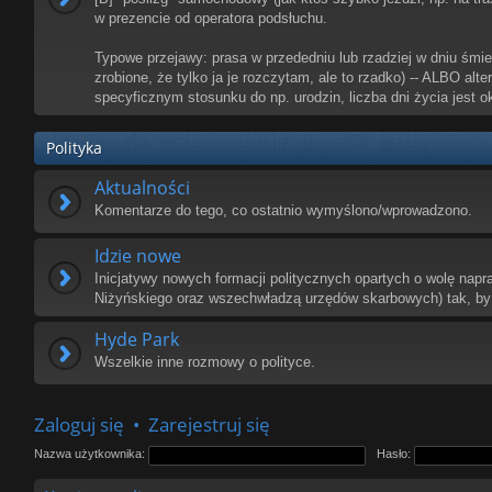
w prezencie od operatora podsłuchu.
Typowe przejawy: prasa w przededniu lub rzadziej w dniu śmierc
zrobione, że tylko ja je rozczytam, ale to rzadko) -- ALBO alt
specyficznym stosunku do np. urodzin, liczba dni życia jest ok
Polityka
Aktualności
Komentarze do tego, co ostatnio wymyślono/wprowadzono.
Idzie nowe
Inicjatywy nowych formacji politycznych opartych o wolę napr
Niżyńskiego oraz wszechwładzą urzędów skarbowych) tak, by
Hyde Park
Wszelkie inne rozmowy o polityce.
Zaloguj się
•
Zarejestruj się
Nazwa użytkownika:
Hasło: