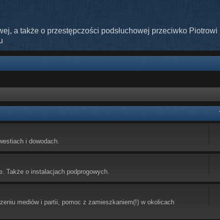
ej, a także o przestępczości podsłuchowej przeciwko Piotrowi 
u
westiach i dowodach.
e. Także o instalacjach podprogowych.
eniu mediów i partii, pomoc z zamieszkaniem(!) w okolicach