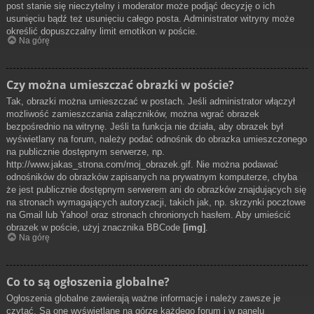
post stanie się nieczytelny i moderator może podjąć decyzję o ich
usunięciu bądź też usunięciu całego posta. Administrator witryny może
określić dopuszczalny limit emotikon w poście.
Na górę
Czy można umieszczać obrazki w poście?
Tak, obrazki można umieszczać w postach. Jeśli administrator włączył
możliwość zamieszczania załączników, można wgrać obrazek
bezpośrednio na witrynę. Jeśli ta funkcja nie działa, aby obrazek był
wyświetlany na forum, należy podać odnośnik do obrazka umieszczonego
na publicznie dostępnym serwerze, np.
http://www.jakas_strona.com/moj_obrazek.gif. Nie można podawać
odnośników do obrazków zapisanych na prywatnym komputerze, chyba
że jest publicznie dostępnym serwerem ani do obrazków znajdujących się
na stronach wymagających autoryzacji, takich jak, np. skrzynki pocztowe
na Gmail lub Yahoo! oraz stronach chronionych hasłem. Aby umieścić
obrazek w poście, użyj znacznika BBCode
[img]
.
Na górę
Co to są ogłoszenia globalne?
Ogłoszenia globalne zawierają ważne informacje i należy zawsze je
czytać. Są one wyświetlane na górze każdego forum i w panelu