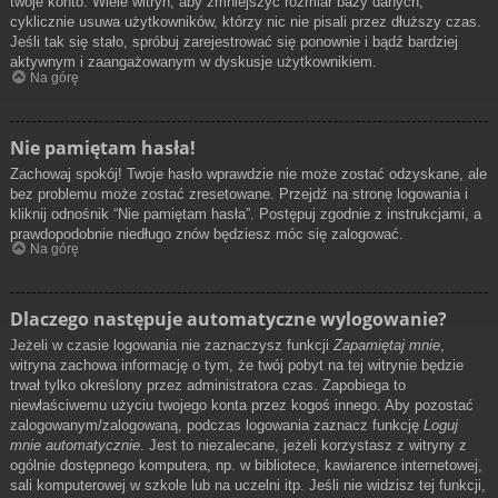
twoje konto. Wiele witryn, aby zmniejszyć rozmiar bazy danych,
cyklicznie usuwa użytkowników, którzy nic nie pisali przez dłuższy czas.
Jeśli tak się stało, spróbuj zarejestrować się ponownie i bądź bardziej
aktywnym i zaangażowanym w dyskusje użytkownikiem.
Na górę
Nie pamiętam hasła!
Zachowaj spokój! Twoje hasło wprawdzie nie może zostać odzyskane, ale
bez problemu może zostać zresetowane. Przejdź na stronę logowania i
kliknij odnośnik “Nie pamiętam hasła”. Postępuj zgodnie z instrukcjami, a
prawdopodobnie niedługo znów będziesz móc się zalogować.
Na górę
Dlaczego następuje automatyczne wylogowanie?
Jeżeli w czasie logowania nie zaznaczysz funkcji
Zapamiętaj mnie
,
witryna zachowa informację o tym, że twój pobyt na tej witrynie będzie
trwał tylko określony przez administratora czas. Zapobiega to
niewłaściwemu użyciu twojego konta przez kogoś innego. Aby pozostać
zalogowanym/zalogowaną, podczas logowania zaznacz funkcję
Loguj
mnie automatycznie
. Jest to niezalecane, jeżeli korzystasz z witryny z
ogólnie dostępnego komputera, np. w bibliotece, kawiarence internetowej,
sali komputerowej w szkole lub na uczelni itp. Jeśli nie widzisz tej funkcji,