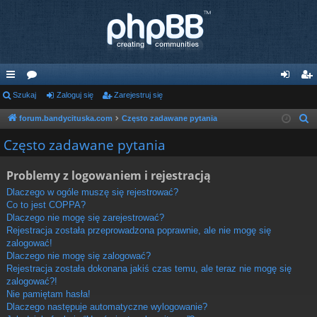
ię
Szukaj
or
Zaloguj się
Zarejestruj się
al
ar
ce
a
og
ej
forum.bandycituska.com
Często zadawane pytania
S
z
j
uj
es
Często zadawane pytania
u
…
si
tru
k
Problemy z logowaniem i rejestracją
ę
j
a
Dlaczego w ogóle muszę się rejestrować?
j
si
Co to jest COPPA?
Dlaczego nie mogę się zarejestrować?
ę
Rejestracja została przeprowadzona poprawnie, ale nie mogę się
zalogować!
Dlaczego nie mogę się zalogować?
Rejestracja została dokonana jakiś czas temu, ale teraz nie mogę się
zalogować?!
Nie pamiętam hasła!
Dlaczego następuje automatyczne wylogowanie?