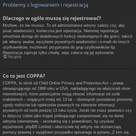
Problemy z logowaniem i rejestracją
Dlaczego w ogóle muszę się rejestrować?
Możliwe, że nie musisz. To od administratora witryny zależy czy, aby
pisać wiadomości, konieczna jest rejestracja. Niemniej rejestracja
umożliwia dostęp do dodatkowych funkcji niedostępnych dla gości, takich
jak własny awatar, wysyłanie prywatnych wiadomości i e-maili do innych
użytkowników, możliwość przypisania do grup użytkowników itp.
Rejestracja zajmuje tylko chwilę, więc zaleca się jej wykonanie.
Na górę
Co to jest COPPA?
COPPA, to skrót od Child Online Privacy and Protection Act – prawa
obowiązującego od 1998 roku w USA, nakładającego na właścicieli stron
internetowych, które potencjalnie mogą zbierać informacje od osób
małoletnich – mających mniej niż 13 lat – obowiązek posiadania pisemnej
zgody rodziców lub opiekunów prawnych na zbieranie informacji
prywatnych od osób poniżej 13 roku życia. Jeżeli nie masz pewności czy
to dotyczy ciebie jako kogoś próbującego zarejestrować się na danej
witrynie internetowej – skontaktuj się z prawnikiem, by uzyskać
wyjaśnienie. phpBB Limited i właściciele tej witryny nie dostarczają
pomocy prawnej z wyjątkiem przypadku opisanego w pytaniu „Z kim się