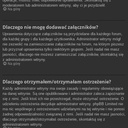
operacje, musisz mieć odpowiednie uprawnienia. Skontaktuj się z
moderatorem lub administratorem witryny, aby ci je przydzielił.
Na górę
Dlaczego nie mogę dodawać załączników?
Uprawnienia dotyczące załączników są przydzielane dla każdego forum,
dla każdej grupy i dla każdego użytkownika. Administrator witryny mógł
nie zezwolić na zamieszczanie załączników na forum, na którym piszesz
lub przyznał uprawnienia tylko niektórym grupom. Jeśli nadal nie masz
jasności, dlaczego nie możesz zamieszczać załączników, skontaktuj się
z administratorem witryny.
Na górę
Dlaczego otrzymałem/otrzymałam ostrzeżenie?
Każdy administrator witryny ma swoje zasady i regulaminy obowiązujące
na danej witrynie. Są one opublikowane i administrator zaleca zapoznanie
się z nimi. Jeśli ktoś ich nie przestrzegał, może otrzymać ostrzeżenie. O
udzieleniu ostrzeżenia decyduje administrator witryny. phpBB Limited nie
ma nic wspólnego z ostrzeżeniami udzielanymi na tej witrynie i nie ponosi
żadnej odpowiedzialności związanej z nimi. Jeśli nadal nie masz jasności,
dlaczego otrzymałeś/otrzymałaś ostrzeżenie, skontaktuj się z
administratorem witryny.