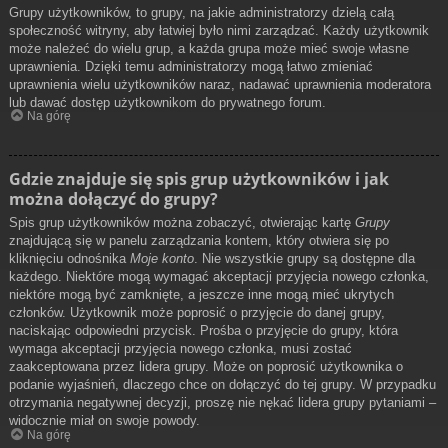
Grupy użytkowników, to grupy, na jakie administratorzy dzielą całą
społeczność witryny, aby łatwiej było nimi zarządzać. Każdy użytkownik
może należeć do wielu grup, a każda grupa może mieć swoje własne
uprawnienia. Dzięki temu administratorzy mogą łatwo zmieniać
uprawnienia wielu użytkowników naraz, nadawać uprawnienia moderatora
lub dawać dostęp użytkownikom do prywatnego forum.
Na górę
Gdzie znajduje się spis grup użytkowników i jak
można dołączyć do grupy?
Spis grup użytkowników można zobaczyć, otwierając kartę
Grupy
znajdującą się w panelu zarządzania kontem, który otwiera się po
kliknięciu odnośnika
Moje konto
. Nie wszystkie grupy są dostępne dla
każdego. Niektóre mogą wymagać akceptacji przyjęcia nowego członka,
niektóre mogą być zamknięte, a jeszcze inne mogą mieć ukrytych
członków. Użytkownik może poprosić o przyjęcie do danej grupy,
naciskając odpowiedni przycisk. Prośba o przyjęcie do grupy, która
wymaga akceptacji przyjęcia nowego członka, musi zostać
zaakceptowana przez lidera grupy. Może on poprosić użytkownika o
podanie wyjaśnień, dlaczego chce on dołączyć do tej grupy. W przypadku
otrzymania negatywnej decyzji, proszę nie nękać lidera grupy pytaniami –
widocznie miał on swoje powody.
Na górę