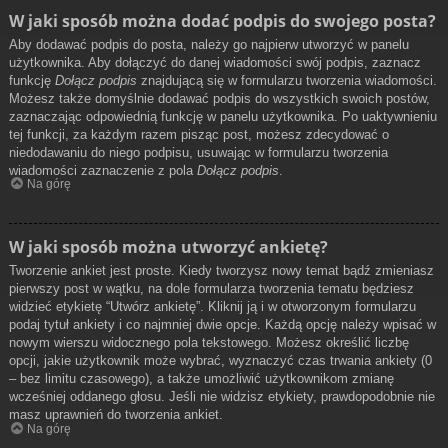
W jaki sposób można dodać podpis do swojego posta?
Aby dodawać podpis do posta, należy go najpierw utworzyć w panelu
użytkownika. Aby dołączyć do danej wiadomości swój podpis, zaznacz
funkcję
Dołącz podpis
znajdującą się w formularzu tworzenia wiadomości.
Możesz także domyślnie dodawać podpis do wszystkich swoich postów,
zaznaczając odpowiednią funkcję w panelu użytkownika. Po uaktywnieniu
tej funkcji, za każdym razem pisząc post, możesz zdecydować o
niedodawaniu do niego podpisu, usuwając w formularzu tworzenia
wiadomości zaznaczenie z pola
Dołącz podpis
.
Na górę
W jaki sposób można utworzyć ankietę?
Tworzenie ankiet jest proste. Kiedy tworzysz nowy temat bądź zmieniasz
pierwszy post w wątku, na dole formularza tworzenia tematu będziesz
widzieć etykietę “Utwórz ankietę”. Kliknij ją i w otworzonym formularzu
podaj tytuł ankiety i co najmniej dwie opcje. Każdą opcję należy wpisać w
nowym wierszu widocznego pola tekstowego. Możesz określić liczbę
opcji, jakie użytkownik może wybrać, wyznaczyć czas trwania ankiety (0
– bez limitu czasowego), a także umożliwić użytkownikom zmianę
wcześniej oddanego głosu. Jeśli nie widzisz etykiety, prawdopodobnie nie
masz uprawnień do tworzenia ankiet.
Na górę