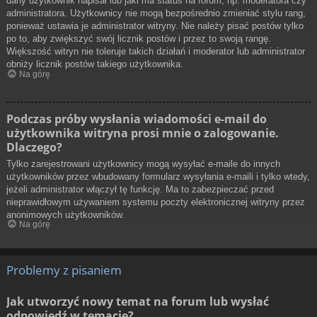
dany użytkownik napisał lub jaki ma status na forum, np. moderatora czy
administratora. Użytkownicy nie mogą bezpośrednio zmieniać stylu rang,
ponieważ ustawia je administrator witryny. Nie należy pisać postów tylko
po to, aby zwiększyć swój licznik postów i przez to swoją rangę.
Większość witryn nie toleruje takich działań i moderator lub administrator
obniży licznik postów takiego użytkownika.
Na górę
Podczas próby wysłania wiadomości e-mail do
użytkownika witryna prosi mnie o zalogowanie.
Dlaczego?
Tylko zarejestrowani użytkownicy mogą wysyłać e-maile do innych
użytkowników przez wbudowany formularz wysyłania e-maili i tylko wtedy,
jeżeli administrator włączył tę funkcję. Ma to zabezpieczać przed
nieprawidłowym używaniem systemu poczty elektronicznej witryny przez
anonimowych użytkowników.
Na górę
Problemy z pisaniem
Jak utworzyć nowy temat na forum lub wysłać
odpowiedź w temacie?