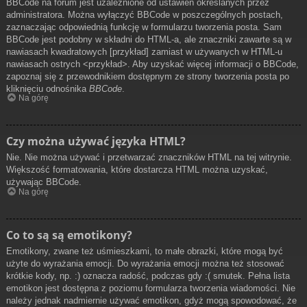
BBCode na forum jest uzależnione od ustawień określanych przez
administratora. Można wyłączyć BBCode w poszczególnych postach,
zaznaczając odpowiednią funkcję w formularzu tworzenia posta. Sam
BBCode jest podobny w składni do HTML-a, ale znaczniki zawarte są w
nawiasach kwadratowych [przykład] zamiast w używanych w HTML-u
nawiasach ostrych <przykład>. Aby uzyskać więcej informacji o BBCode,
zapoznaj się z przewodnikiem dostępnym ze strony tworzenia posta po
kliknięciu odnośnika
BBCode
.
Na górę
Czy można używać języka HTML?
Nie. Nie można używać i przetwarzać znaczników HTML na tej witrynie.
Większość formatowania, które dostarcza HTML można uzyskać,
używając BBCode.
Na górę
Co to są są emotikony?
Emotikony, zwane też uśmieszkami, to małe obrazki, które mogą być
użyte do wyrażania emocji. Do wyrażania emocji można też stosować
krótkie kody, np. :) oznacza radość, podczas gdy :( smutek. Pełna lista
emotikon jest dostępna z poziomu formularza tworzenia wiadomości. Nie
należy jednak nadmiernie używać emotikon, gdyż mogą spowodować, że