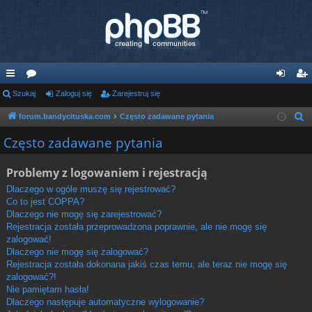
ię
Szukaj
or
Zaloguj się
Zarejestruj się
al
ar
ce
a
og
ej
forum.bandycituska.com
Często zadawane pytania
S
z
j
uj
es
Często zadawane pytania
u
…
si
tru
k
Problemy z logowaniem i rejestracją
ę
j
a
Dlaczego w ogóle muszę się rejestrować?
j
si
Co to jest COPPA?
Dlaczego nie mogę się zarejestrować?
ę
Rejestracja została przeprowadzona poprawnie, ale nie mogę się
zalogować!
Dlaczego nie mogę się zalogować?
Rejestracja została dokonana jakiś czas temu, ale teraz nie mogę się
zalogować?!
Nie pamiętam hasła!
Dlaczego następuje automatyczne wylogowanie?