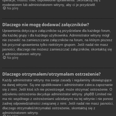
operacje, musisz mieć odpowiednie uprawnienia. Skontaktuj się z
moderatorem lub administratorem witryny, aby ci je przydzielił.
Na górę
Dlaczego nie mogę dodawać załączników?
Uprawnienia dotyczące załączników są przydzielane dla każdego forum,
dla każdej grupy i dla każdego użytkownika. Administrator witryny mógł
nie zezwolić na zamieszczanie załączników na forum, na którym piszesz
lub przyznał uprawnienia tylko niektórym grupom. Jeśli nadal nie masz
jasności, dlaczego nie możesz zamieszczać załączników, skontaktuj się
z administratorem witryny.
Na górę
Dlaczego otrzymałem/otrzymałam ostrzeżenie?
Każdy administrator witryny ma swoje zasady i regulaminy obowiązujące
na danej witrynie. Są one opublikowane i administrator zaleca zapoznanie
się z nimi. Jeśli ktoś ich nie przestrzegał, może otrzymać ostrzeżenie. O
udzieleniu ostrzeżenia decyduje administrator witryny. phpBB Limited nie
ma nic wspólnego z ostrzeżeniami udzielanymi na tej witrynie i nie ponosi
żadnej odpowiedzialności związanej z nimi. Jeśli nadal nie masz jasności,
dlaczego otrzymałeś/otrzymałaś ostrzeżenie, skontaktuj się z
administratorem witryny.