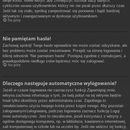
twoje konto. Wiele witryn, aby zmniejszyć rozmiar bazy danych,
cyklicznie usuwa użytkowników, którzy nic nie pisali przez dłuższy czas.
Jeśli tak się stało, spróbuj zarejestrować się ponownie i bądź bardziej
aktywnym i zaangażowanym w dyskusje użytkownikiem.
Na górę
Nie pamiętam hasła!
Zachowaj spokój! Twoje hasło wprawdzie nie może zostać odzyskane, ale
bez problemu może zostać zresetowane. Przejdź na stronę logowania i
kliknij odnośnik “Nie pamiętam hasła”. Postępuj zgodnie z instrukcjami, a
prawdopodobnie niedługo znów będziesz móc się zalogować.
Na górę
Dlaczego następuje automatyczne wylogowanie?
Jeżeli w czasie logowania nie zaznaczysz funkcji
Zapamiętaj mnie
,
witryna zachowa informację o tym, że twój pobyt na tej witrynie będzie
trwał tylko określony przez administratora czas. Zapobiega to
niewłaściwemu użyciu twojego konta przez kogoś innego. Aby pozostać
zalogowanym/zalogowaną, podczas logowania zaznacz funkcję
Loguj
mnie automatycznie
. Jest to niezalecane, jeżeli korzystasz z witryny z
ogólnie dostępnego komputera, np. w bibliotece, kawiarence internetowej,
sali komputerowej w szkole lub na uczelni itp. Jeśli nie widzisz tej funkcji,