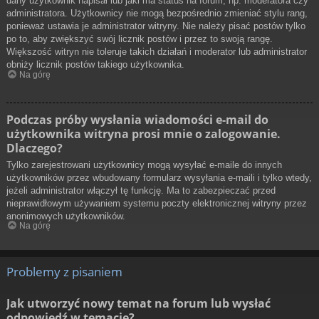
dany użytkownik napisał lub jaki ma status na forum, np. moderatora czy
administratora. Użytkownicy nie mogą bezpośrednio zmieniać stylu rang,
ponieważ ustawia je administrator witryny. Nie należy pisać postów tylko
po to, aby zwiększyć swój licznik postów i przez to swoją rangę.
Większość witryn nie toleruje takich działań i moderator lub administrator
obniży licznik postów takiego użytkownika.
Na górę
Podczas próby wysłania wiadomości e-mail do
użytkownika witryna prosi mnie o zalogowanie.
Dlaczego?
Tylko zarejestrowani użytkownicy mogą wysyłać e-maile do innych
użytkowników przez wbudowany formularz wysyłania e-maili i tylko wtedy,
jeżeli administrator włączył tę funkcję. Ma to zabezpieczać przed
nieprawidłowym używaniem systemu poczty elektronicznej witryny przez
anonimowych użytkowników.
Na górę
Problemy z pisaniem
Jak utworzyć nowy temat na forum lub wysłać
odpowiedź w temacie?