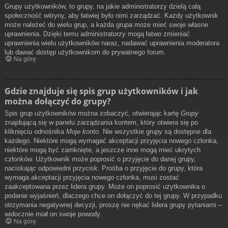
Grupy użytkowników, to grupy, na jakie administratorzy dzielą całą
społeczność witryny, aby łatwiej było nimi zarządzać. Każdy użytkownik
może należeć do wielu grup, a każda grupa może mieć swoje własne
uprawnienia. Dzięki temu administratorzy mogą łatwo zmieniać
uprawnienia wielu użytkowników naraz, nadawać uprawnienia moderatora
lub dawać dostęp użytkownikom do prywatnego forum.
Na górę
Gdzie znajduje się spis grup użytkowników i jak
można dołączyć do grupy?
Spis grup użytkowników można zobaczyć, otwierając kartę
Grupy
znajdującą się w panelu zarządzania kontem, który otwiera się po
kliknięciu odnośnika
Moje konto
. Nie wszystkie grupy są dostępne dla
każdego. Niektóre mogą wymagać akceptacji przyjęcia nowego członka,
niektóre mogą być zamknięte, a jeszcze inne mogą mieć ukrytych
członków. Użytkownik może poprosić o przyjęcie do danej grupy,
naciskając odpowiedni przycisk. Prośba o przyjęcie do grupy, która
wymaga akceptacji przyjęcia nowego członka, musi zostać
zaakceptowana przez lidera grupy. Może on poprosić użytkownika o
podanie wyjaśnień, dlaczego chce on dołączyć do tej grupy. W przypadku
otrzymania negatywnej decyzji, proszę nie nękać lidera grupy pytaniami –
widocznie miał on swoje powody.
Na górę