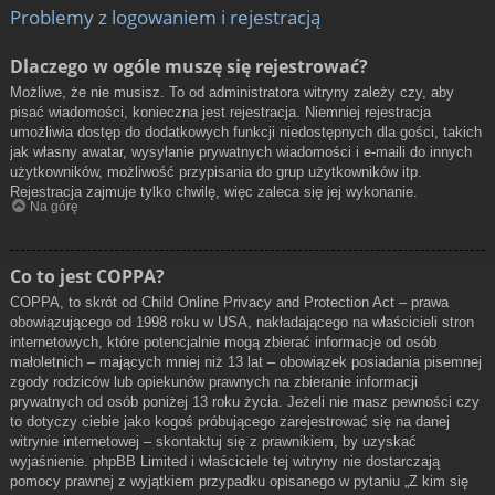
Problemy z logowaniem i rejestracją
Dlaczego w ogóle muszę się rejestrować?
Możliwe, że nie musisz. To od administratora witryny zależy czy, aby
pisać wiadomości, konieczna jest rejestracja. Niemniej rejestracja
umożliwia dostęp do dodatkowych funkcji niedostępnych dla gości, takich
jak własny awatar, wysyłanie prywatnych wiadomości i e-maili do innych
użytkowników, możliwość przypisania do grup użytkowników itp.
Rejestracja zajmuje tylko chwilę, więc zaleca się jej wykonanie.
Na górę
Co to jest COPPA?
COPPA, to skrót od Child Online Privacy and Protection Act – prawa
obowiązującego od 1998 roku w USA, nakładającego na właścicieli stron
internetowych, które potencjalnie mogą zbierać informacje od osób
małoletnich – mających mniej niż 13 lat – obowiązek posiadania pisemnej
zgody rodziców lub opiekunów prawnych na zbieranie informacji
prywatnych od osób poniżej 13 roku życia. Jeżeli nie masz pewności czy
to dotyczy ciebie jako kogoś próbującego zarejestrować się na danej
witrynie internetowej – skontaktuj się z prawnikiem, by uzyskać
wyjaśnienie. phpBB Limited i właściciele tej witryny nie dostarczają
pomocy prawnej z wyjątkiem przypadku opisanego w pytaniu „Z kim się