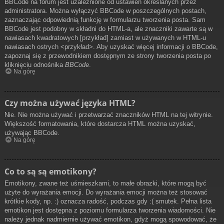
BBCode na forum jest uzależnione od ustawień określanych przez
administratora. Można wyłączyć BBCode w poszczególnych postach,
zaznaczając odpowiednią funkcję w formularzu tworzenia posta. Sam
BBCode jest podobny w składni do HTML-a, ale znaczniki zawarte są w
nawiasach kwadratowych [przykład] zamiast w używanych w HTML-u
nawiasach ostrych <przykład>. Aby uzyskać więcej informacji o BBCode,
zapoznaj się z przewodnikiem dostępnym ze strony tworzenia posta po
kliknięciu odnośnika
BBCode
.
Na górę
Czy można używać języka HTML?
Nie. Nie można używać i przetwarzać znaczników HTML na tej witrynie.
Większość formatowania, które dostarcza HTML można uzyskać,
używając BBCode.
Na górę
Co to są są emotikony?
Emotikony, zwane też uśmieszkami, to małe obrazki, które mogą być
użyte do wyrażania emocji. Do wyrażania emocji można też stosować
krótkie kody, np. :) oznacza radość, podczas gdy :( smutek. Pełna lista
emotikon jest dostępna z poziomu formularza tworzenia wiadomości. Nie
należy jednak nadmiernie używać emotikon, gdyż mogą spowodować, że