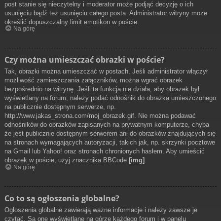
post stanie się nieczytelny i moderator może podjąć decyzję o ich
usunięciu bądź też usunięciu całego posta. Administrator witryny może
określić dopuszczalny limit emotikon w poście.
Na górę
Czy można umieszczać obrazki w poście?
Tak, obrazki można umieszczać w postach. Jeśli administrator włączył
możliwość zamieszczania załączników, można wgrać obrazek
bezpośrednio na witrynę. Jeśli ta funkcja nie działa, aby obrazek był
wyświetlany na forum, należy podać odnośnik do obrazka umieszczonego
na publicznie dostępnym serwerze, np.
http://www.jakas_strona.com/moj_obrazek.gif. Nie można podawać
odnośników do obrazków zapisanych na prywatnym komputerze, chyba
że jest publicznie dostępnym serwerem ani do obrazków znajdujących się
na stronach wymagających autoryzacji, takich jak, np. skrzynki pocztowe
na Gmail lub Yahoo! oraz stronach chronionych hasłem. Aby umieścić
obrazek w poście, użyj znacznika BBCode
[img]
.
Na górę
Co to są ogłoszenia globalne?
Ogłoszenia globalne zawierają ważne informacje i należy zawsze je
czytać. Są one wyświetlane na górze każdego forum i w panelu