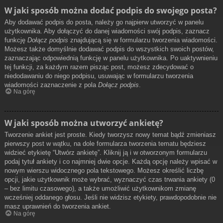
W jaki sposób można dodać podpis do swojego posta?
Aby dodawać podpis do posta, należy go najpierw utworzyć w panelu
użytkownika. Aby dołączyć do danej wiadomości swój podpis, zaznacz
funkcję
Dołącz podpis
znajdującą się w formularzu tworzenia wiadomości.
Możesz także domyślnie dodawać podpis do wszystkich swoich postów,
zaznaczając odpowiednią funkcję w panelu użytkownika. Po uaktywnieniu
tej funkcji, za każdym razem pisząc post, możesz zdecydować o
niedodawaniu do niego podpisu, usuwając w formularzu tworzenia
wiadomości zaznaczenie z pola
Dołącz podpis
.
Na górę
W jaki sposób można utworzyć ankietę?
Tworzenie ankiet jest proste. Kiedy tworzysz nowy temat bądź zmieniasz
pierwszy post w wątku, na dole formularza tworzenia tematu będziesz
widzieć etykietę “Utwórz ankietę”. Kliknij ją i w otworzonym formularzu
podaj tytuł ankiety i co najmniej dwie opcje. Każdą opcję należy wpisać w
nowym wierszu widocznego pola tekstowego. Możesz określić liczbę
opcji, jakie użytkownik może wybrać, wyznaczyć czas trwania ankiety (0
– bez limitu czasowego), a także umożliwić użytkownikom zmianę
wcześniej oddanego głosu. Jeśli nie widzisz etykiety, prawdopodobnie nie
masz uprawnień do tworzenia ankiet.
Na górę