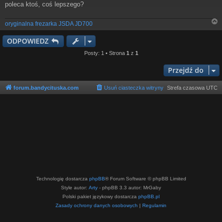
poleca ktoś, coś lepszego?
oryginalna frezarka JSDA JD700
ODPOWIEDZ
r
Posty: 1 • Strona
1
z
1
Przejdź do
forum.bandycituska.com
Usuń ciasteczka witryny
Strefa czasowa
UTC
Technologię dostarcza
phpBB
® Forum Software © phpBB Limited
Style autor:
Arty
- phpBB 3.3 autor: MrGaby
Polski pakiet językowy dostarcza
phpBB.pl
Zasady ochrony danych osobowych
|
Regulamin