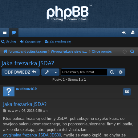
ię
Szukaj
or
Zaloguj się
Zarejestruj się
al
ar
ce
a
og
ej
forum.bandycituska.com
Wypowiedzcie się o sprawie
Chcę pomóc
S
z
j
uj
es
Jaka frezarka JSDA?
u
…
si
tru
Szukaj
Wyszu
ODPOWIEDZ
k
ę
j
a
Posty: 1 • Strona
1
z
1
j
si
czekkeczb19
ę
Jaka frezarka JSDA?
P
czw wrz 06, 2018 9:59 am
o
Ktoś poleca frezarkę od firmy JSDA, potrzebuje na szybko kupić do
s
swojego salonu kosmetycznego, bo poprzednia,nieznanej firmy mi padła,
t
a klientki czekają, jutro, pojutrze itd. Znalazłam
oryginalna frezarka JSDA JD500
, myśle że warto kupić, no chyba że