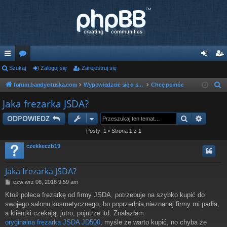
ię
Szukaj
or
Zaloguj się
Zarejestruj się
al
ar
ce
a
og
ej
forum.bandycituska.com
Wypowiedzcie się o sprawie
Chcę pomóc
S
z
j
uj
es
Jaka frezarka JSDA?
u
…
si
tru
Szukaj
Wyszu
ODPOWIEDZ
k
ę
j
a
Posty: 1 • Strona
1
z
1
j
si
czekkeczb19
ę
Jaka frezarka JSDA?
P
czw wrz 06, 2018 9:59 am
o
Ktoś poleca frezarkę od firmy JSDA, potrzebuje na szybko kupić do
s
swojego salonu kosmetycznego, bo poprzednia,nieznanej firmy mi padła,
t
a klientki czekają, jutro, pojutrze itd. Znalazłam
oryginalna frezarka JSDA JD500
, myśle że warto kupić, no chyba że