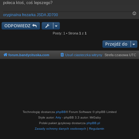
poleca ktoś, coś lepszego?
oryginalna frezarka JSDA JD700
ODPOWIEDZ
r
Posty: 1 • Strona
1
z
1
Przejdź do
forum.bandycituska.com
Usuń ciasteczka witryny
Strefa czasowa
UTC
Technologię dostarcza
phpBB
® Forum Software © phpBB Limited
Style autor:
Arty
- phpBB 3.3 autor: MrGaby
Polski pakiet językowy dostarcza
phpBB.pl
Zasady ochrony danych osobowych
|
Regulamin