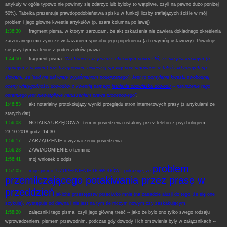
artykuły w ogóle typowo nie powinny się zdarzyć lub byłoby to wątpliwe, czyli na pewno dużo poniżej
50%). Tabelka prezentuje prawdopodobieństwa spisku w funkcji liczby trafiających ściśle w mój
problem i jego główne kwestie artykułów (p. szara kolumna po lewej)
1:36:30
fragment pisma, w którym zarzucam, że akt oskarżenia nie zawiera dokładnego określenia
zarzucanego mi czynu ze wskazaniem sposobu jego popełnienia (a to wymóg ustawowy). Powołuję
się przy tym na teorię z podręczników prawa.
1:44:50
fragment pisma:
"Na koniec raz jeszcze chciałbym podkreślić, że nie jest legalnym (tj.
zgodnym z prawem) rozstrzygnięciem niniejszej sprawy podsumowanie ustaleń faktycznych np.
słowami, że 'sąd nie dał wiary wyjaśnieniom podejrzanego'. Jest to pomylenie kwestii swobodnej
oceny wiarygodności dowodów z kwestią samego
istnienia obowiązku dowodu
-- naruszenie tego
ostatniego jest niewątpliwie naruszeniem prawa procesowego"
.
1:46:53
akt notarialny protokołujący wyniki przeglądu stron internetowych prasy (z artykułami ze
starych dat)
1:56:03
NOTATKA URZĘDOWA - termin posiedzenia ustalony przez telefon z psychologiem:
23.10.2018 godz. 14:30
1:56:17
ZARZĄDZENIE o wyznaczeniu posiedzenia
1:56:23
ZAWIADOMIENIE o terminie
1:56:41
mój wniosek o odpis
problem
1:57:05
moje pismo "UZUPEŁNIENIE DOWODÓW": pokazuje, że
przemilczającego potakiwania przez prasę w
przeddzień
jakichś przestępstw przeciwko mnie (na zasadzie aluzji do tego, że się one
szykują), występuje od dawna i nie jest na tym tle niczym nowym czy zaskakującym
1:58:20
załączniki tego pisma, czyli jego główną treść -- jako że było ono tylko swego rodzaju
wprowadzeniem, pismem przewodnim, podczas gdy dowody i ich omówienia były w załącznikach --