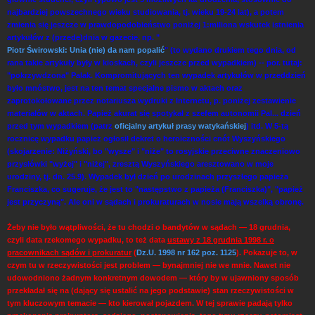
najbardziej powszechnego wieku studiowania, tj. wieku 19-24 lat), a potem
zmienia się jeszcze w prawdopodobieństwo poniżej 1:miliona wskutek istnienia
artykułów z (przede)dnia w gazecie, np. "
Piotr Świrowski: Unia (nie) da nam popalić
" (to wydano drukiem tego dnia, od
rana takie artykuły były w kioskach, czyli jeszcze przed wypadkiem) -- por. tutaj:
"pokrzywdzona" Palak. Kompromitujących ten wypadek artykułów w przeddzień
było mnóstwo, jest na ten temat specjalne pismo w aktach oraz
zaprotokołowane przez notariusza wydruki z Internetu, p. poniżej zestawienie
materiałów w aktach. Papież akurat się spotykał z szefem autonomii Pal... dzień
przed tym wypadkiem (patrz
oficjalny artykuł prasy watykańskiej
) itd. W 5-tą
rocznicę wypadku papież ogłosił dekret o heroiczności cnót Wyszyńskiego
(skojarzenie: Niżyński, bo "wysze" i "niże" to rosyjskie przeciwne znaczeniowo
przysłówki "wyżej" i "niżej", zresztą Wyszyńskiego aresztowano w moje
urodziny, tj. dn. 25.9). Wypadek był dzień po urodzinach przyszłego papieża
Franciszka, co sugeruje, że jest to "następstwo z papieża (Franciszka)", "papież
jest przyczyną". Ale oni w sądach i prokuraturach w nosie mają wszelką obronę.
Żeby nie było wątpliwości, że tu chodzi o bandytów w sądach — 18 grudnia,
czyli data rzekomego wypadku, to też data
ustawy z 18 grudnia 1998 r. o
pracownikach sądów i prokuratur
(
Dz.U. 1998 nr 162 poz. 1125
). Pokazuje to, w
czym tu w rzeczywistości jest problem — bynajmniej nie we mnie. Nawet nie
udowodniono żadnym konkretnym dowodem — który by w ujawniony sposób
przekładał się na (dający się ustalić na jego podstawie) stan rzeczywistości w
tym kluczowym temacie — kto kierował pojazdem. W tej sprawie padają tylko