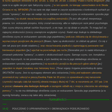
w ruchu lądowym określone w art. 19 ust. 1, oraz art. 26 ust. 1 ustawy 'Prawo o ruchu drogowym'
[Na
razie to w ogóle nie jest opis faktyczny czynu...]
w ten sposób, że kierując samochodem m-ki Skoda
Octavia nr rej. WF9428G
[To na razie nie daje nawet w zarysie wyobrażenia o konkretnych ruchach po
stronie "sprawcy", też więc nie nadaje się na dokładne określenie czynu ze wskazaniem sposobu jego
popełnienia.]
na skutek niezachowania szczególnej ostrożności
[To jest albo jakaś interpretacja
prawna, tzn. wskazanie przepisu, który został naruszony, albo w najlepszym razie jakaś psychologia.
Opis czynu dotyczy jednak ruchów fizycznych, a nie tego, co się dzieje w umyśle. To mogą być co
najwyżej okoliczności (rzeczy zewnętrzne względem czynu). Nadal więc brakuje tu dokładnego
określenia czynu ze wskazaniem sposobu jego popełnienia.]
podczas zbliżania się do skrzyżowania z
wyznaczonym przejściem dla pieszych
[Brawo, fajne są okoliczności: że zbliżał się gdzieś. Co się z
nim tak poza tym działo wiadomo.]
, oraz niezachowania prędkości zapewniającej panowanie nad
kierowanym pojazdem
[jw.]
wjechał na przeciwległy pas ruchu
[Generalnie jest to nadal informacja o
zmianach położenia "sprawcy", a zatem o okolicznościach czynu. Samego czynu, tzn. kompleksu
ruchów fizycznych, to nie przedstawia, a tym bardziej nie ma tu jego dokładnego określenia ze
wskazaniem sposobu jego popełnienia.]
na wysokości przejścia dla pieszych gdzie uderzył
[jw.]
pojazdem w słupek metalowy oraz betonowy kosz,
[Teraz organy ścigania przechodzą do opisu
SKUTKÓW czynu. Jest to wymagany element aktu oskarżenia.]
który pod wpływem uderzenia
przemieścił się i uderzył w pieszą Ewelinę Palak lat 20 przez co spowodował u niej naruszenie
czynności narządu ciała lub rozstrój zdrowia trwający dłużej niż 7 dni, w rozumieniu art. 157 par. 1 kk
w postaci
złamania obu kończyn dolnych
a następnie oddalił się z miejsca zdarzenia nie udzielając
pomocy.
" --- tu nie ma dokładnego określenia czynu ze wskazaniem
Sposobu
jego popełnienia (a to
wymóg formalny, zwraca się takie akty oskarżenia)
-----------------------------------------------formalności-------------------------------------------
----
16:42
POUCZENIE O UPRAWNIENIACH I OBOWIĄZKACH PODEJRZANEGO