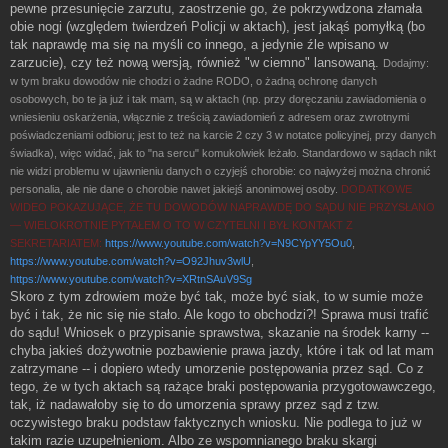
pewne przesunięcie zarzutu, zaostrzenie go, że pokrzywdzona złamała
obie nogi (względem twierdzeń Policji w aktach), jest jakąś pomyłką (bo
tak naprawdę ma się na myśli co innego, a jedynie źle wpisano w
zarzucie), czy też nową wersją, również "w ciemno" lansowaną.
Dodajmy:
w tym braku dowodów nie chodzi o żadne RODO, o żadną ochronę danych
osobowych, bo te ja już i tak mam, są w aktach (np. przy doręczaniu zawiadomienia o
wniesieniu oskarżenia, włącznie z treścią zawiadomień z adresem oraz zwrotnymi
poświadczeniami odbioru; jest to też na karcie 2 czy 3 w notatce policyjnej, przy danych
świadka), więc widać, jak to "na sercu" komukolwiek leżało. Standardowo w sądach nikt
nie widzi problemu w ujawnieniu danych o czyjejś chorobie: co najwyżej można chronić
personalia, ale nie dane o chorobie nawet jakiejś anonimowej osoby.
DODATKOWE
WIDEO POKAZUJĄCE, ŻE TU DOWODÓW NAPRAWDĘ DO SĄDU NIE PRZYSŁANO
— WIELOKROTNIE PYTAŁEM O TO W CZYTELNI I BYŁ KONTAKT Z
SEKRETARIATEM:
https://www.youtube.com/watch?v=N9CYpYY5Ou0
,
https://www.youtube.com/watch?v=O92Jhuv3wlU
,
https://www.youtube.com/watch?v=XRtnSAuV9Sg
Skoro z tym zdrowiem może być tak, może być siak, to w sumie może
być i tak, że nic się nie stało. Ale kogo to obchodzi?! Sprawa musi trafić
do sądu! Wniosek o przypisanie sprawstwa, skazanie na środek karny --
chyba jakieś dożywotnie pozbawienie prawa jazdy, które i tak od lat mam
zatrzymane -- i dopiero wtedy umorzenie postępowania przez sąd. Co z
tego, że w tych aktach są rażące braki postępowania przygotowawczego,
tak, iż nadawałoby się to do umorzenia sprawy przez sąd z tzw.
oczywistego braku podstaw faktycznych wniosku. Nie podlega to już w
takim razie uzupełnieniom. Albo ze wspomnianego braku skargi