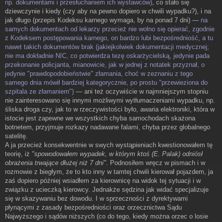
np. dokumentami i przesłuchaniem ich wystawców)
, co stało się
dziewczynie i kiedy (czy aby na pewno dopiero w chwili wypadku?), i na
jak długo (przepis Kodeksu karnego wymaga, by na ponad 7 dni) —
na
samych dokumentach od lekarzy przecież nie wolno się opierać, zgodnie
z Kodeksem postępowania karnego, on bardzo lubi bezpośredniość, a tu
nawet takich dokumentów brak (jakiejkolwiek dokumentacji medycznej;
nie ma dokładnie NIC, co potwierdza tezę oskarżycielską, jedynie pada
przekonanie policjanta, mianowicie, jak w jednej z notatek przyznał, o
jedynie "prawdopodobieństwie" złamania, choć w zeznaniu z tego
samego dnia mówił bardziej kategorycznie, po prostu "przewieziona do
szpitala ze złamaniem")
— ani też oczywiście w najmniejszym stopniu
nie zainteresowano się innymi możliwymi wytłumaczeniami wypadku, np.
śliska droga czy, jak to w rzeczywistości było, awaria elektroniki, która w
istocie jest zapewne we wszystkich chyba samochodach skażona
botnetem, przyjmuje rozkazy nadawane falami, chyba przez globalnego
satelitę.
A ja przecież konsekwentnie w swych wystąpieniach kwestionowałem tę
teorię, iż
"spowodowałem wypadek, w którym ktoś (E. Palak) odniósł
obrażenia trwające dłużej niż 7 dni"
. Podnosiłem wręcz w pismach i w
rozmowie z biegłym, że to kto inny w tamtej chwili kierował pojazdem, ja
zaś dopiero później wsiadłem za kierownicę na widok tej sytuacji i w
związku z ucieczką kierowcy. Jednakże sędzina jak widać specjalizuje
się w skazywaniu bez dowodu. I w sprzeczności z dyrektywami
płynącymi z zasady bezpośredniości oraz orzecznictwa Sądu
Najwyższego i sądów niższych (co do tego, kiedy można orzec o losie