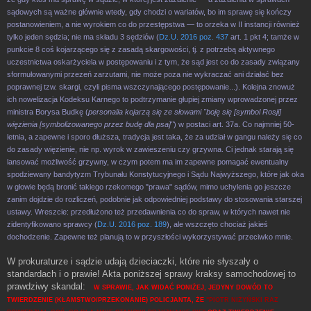
sądowych są ważne głównie wtedy, gdy chodzi o wariatów, bo im sprawę się kończy
postanowieniem, a nie wyrokiem co do przestępstwa — to orzeka w II instancji również
tylko jeden sędzia; nie ma składu 3 sędziów (
Dz.U. 2016 poz. 437
art. 1 pkt 4; tamże w
punkcie 8 coś kojarzącego się z zasadą skargowości, tj. z potrzebą aktywnego
uczestnictwa oskarżyciela w postępowaniu i z tym, że sąd jest co do zasady związany
sformułowanymi przezeń zarzutami, nie może poza nie wykraczać ani działać bez
poprawnej tzw. skargi, czyli pisma wszczynającego postępowanie...). Kolejna znowuż
ich nowelizacja Kodeksu Karnego to podtrzymanie głupiej zmiany wprowadzonej przez
ministra Borysa Budkę (
personalia kojarzą się ze słowami "boję się [symbol Rosji]
więzienia [symbolizowanego przez budę dla psa]"
) w postaci art. 37a. Co najmniej 50-
letnia, a zapewne i sporo dłuższa, tradycja jest taka, że za udział w gangu należy się co
do zasady więzienie, nie np. wyrok w zawieszeniu czy grzywna. Ci jednak starają się
lansować możliwość grzywny, w czym potem ma im zapewne pomagać ewentualny
spodziewany bandytyzm Trybunału Konstytucyjnego i Sądu Najwyższego, które jak oka
w głowie będą bronić takiego rzekomego "prawa" sądów, mimo uchylenia go jeszcze
zanim dojdzie do rozliczeń, podobnie jak odpowiedniej podstawy do stosowania starszej
ustawy. Wreszcie: przedłużono też przedawnienia co do spraw, w których nawet nie
zidentyfikowano sprawcy (
Dz.U. 2016 poz. 189
), ale wszczęto chociaż jakieś
dochodzenie. Zapewne też planują to w przyszłości wykorzystywać przeciwko mnie.
W prokuraturze i sądzie udają dzieciaczki, które nie słyszały o
standardach i o prawie! Akta poniższej sprawy kraksy samochodowej to
prawdziwy skandal:
W SPRAWIE, JAK WIDAĆ PONIŻEJ, JEDYNY DOWÓD TO
TWIERDZENIE (KŁAMSTWO/PRZEKONANIE) POLICJANTA, ŻE
"PIOTR NIŻYŃSKI RAZ