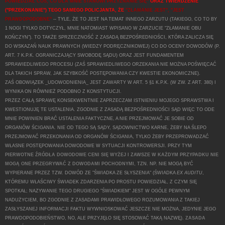
POWIEDZIAŁ COŚ, CO DLA MNIE STANOWI PRZYZNANIE SIĘ"
ORAZ TWIERDZENIE
("PRZEKONANIE") TEGO SAMEGO POLICJANTA, ŻE
"ZŁAMANIE JEST", "JEST
PRAWDOPODOBNE"
-- TYLE, ŻE TO JEST NA TEMAT INNEGO ZARZUTU (TAKIEGO, CO TO BY
1 NOGI TYLKO DOTYCZYŁ, MNIE NATOMIAST WPISANO W ZARZUCIE "ZŁAMANIE OBU
KOŃCZYN"). TO TAKŻE SPRZECZNOŚĆ Z ZASADĄ BEZPOŚREDNIOŚCI, KTÓRA ZALICZA SIĘ
DO WSKAZAŃ NAUK PRAWNYCH (WIEDZY PODRĘCZNIKOWEJ) CO DO OCENY DOWODÓW (P.
ART. 7 K.P.K. OGRANICZAJĄCY SWOBODĘ SĄDU) ORAZ JEST FUNDAMENTEM
SPRAWIEDLIWEGO PROCESU (ZAŚ SPRAWIEDLIWEGO ORZEKANIA NIE MOŻNA POŚWIĘCAĆ
DLA TAKICH SPRAW, JAK SZYBKOŚĆ POSTĘPOWANIA CZY KWESTIE EKONOMICZNE).
ZAŚ OBOWIĄZEK _UDOWODNIENIA_ JEST ZAWARTY W ART. 5 §1 K.P.K. (W ZW. Z ART. 380) I
WYNIKA ON RÓWNIEŻ PODOBNO Z KONSTYTUCJI.
PRZEZ CAŁĄ SPRAWĘ KONSEKWENTNIE ZAPRZECZAM ISTNIENIU MOJEGO SPRAWSTWA I
KWESTIONUJĘ TE USTALENIA. ZGODNIE Z ZASADĄ BEZPOŚREDNIOŚCI SĄD WIĘC TO ODE
MNIE POWINIEN BRAĆ USTALENIA FAKTYCZNE, A NIE PRZEJMOWAĆ JE SOBIE OD
ORGANÓW ŚCIGANIA. NIE OD TEGO SĄ SĄDY, SĄDOWNICTWO KARNE, ŻEBY NA ŚLEPO
PRZEJMOWAĆ PRZEKONANIA OD ORGANÓW ŚCIGANIA, TYLKO ŻEBY PRZEPROWADZAĆ
WŁASNE POSTĘPOWANIA DOWODOWE W SYTUACJI KONTROWERSJI. PRZY TYM
PIERWOTNE ŹRÓDŁA DOWODOWE CENI SIĘ WYŻEJ I ZAWSZE W KAŻDYM PRZYPADKU NIE
MOGĄ ONE PRZEGRYWAĆ Z DOWODAMI POCHODNYMI
, TZN. NP. NIE MOGĄ BYĆ
WYPIERANE PRZEZ TZW. DOWÓD ZE "ŚWIADKA ZE SŁYSZENIA" (ŚWIADKA
EX AUDITU
,
KTÓREMU WŁAŚCIWY ŚWIADEK ZDARZENIA PO PROSTU POWIEDZIAŁ, Z CZYM SIĘ
SPOTKAŁ; NAZYWANIE TEGO DRUGIEGO "ŚWIADKIEM" JEST W OGÓLE PEWNYM
NADUŻYCIEM, BO ZGODNIE Z ZASADAMI PRAWIDŁOWEGO ROZUMOWANIA Z TAKIEJ
ZASŁYSZANEJ INFORMACJI FAKTU WYWNIOSKOWAĆ JESZCZE NIE MOŻNA, JEDYNIE JEGO
PRAWDOPODOBIEŃSTWO, NO, ALE PRZYJĘŁO SIĘ STOSOWAĆ TAKĄ NAZWĘ).
ZASADA