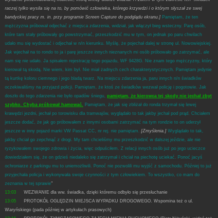
raczej tylko wysila się na to, by pomówić człowieka, którego krzywdzi i o którym słyszał ze swej
bandyckiej pracy m. in. przy programie Screen Capture do podglądu ekranu.]
Pamiętam, że ten
mężczyzna próbował odjechać z miejsca zdarzenia, widział, jak włączył bieg wsteczny. Parę osób,
które tam stały próbowały go powstrzymać, przeszkodzić mu w tym, on jednak po paru chwilach
udało mu się wydostać i odjechał w n/n kierunku. Myślę, że pojechał dalej w stronę ul. Nowowiejskiej.
Jak wjechał na to rondo to ja i parę jeszcze innych nieznanych mi osób próbowało go zatrzymać, ale
nam się nie udało. Ja spisałem rejestrację tego pojazdu, WF 9428G. Nie znam tego mężczyzny, który
kierował tą skodą. Nie wiem, kim był. Nie miał żadnych cech charakterystycznych. Pamiętam jedynie
tą kurtkę koloru ciemnego i jego bladą twarz. Na miejscu zdarzenia ja, paru innych n/n świadków
oczekiwaliśmy na przyjazd policji. Pamiętam, że ktoś ze świadków wezwał policję i pogotowie. Jak
doszło do tego zdarzenia nie było opadów śniegu,
pamiętam, że kierowca tej skody nie jechał zbyt
szybko. Chyba próbował hamować.
Pamiętam, że jak się zbliżał do ronda trzymał się lewej
krawędzi jezdni, jechał po torowisku dla tramwajów, wyglądało to tak jakby jechał pod prąd. Chciałem
jeszcze dodać, że jak go próbowałem z innymi osobami zatrzymać na tym rondzie to on uderzył
jeszcze w inny pojazd marki VW Passat CC, nr rej. nie pamiętam.
[Zmyślenia.]
Wyglądało to tak,
jakby chciał go zepchnąć z drogi. My tam chcieliśmy mu przeszkodzić w dalszej jeździe, ale nie
ryzykowałem swojego zdrowia i życia, więc odpuściłem. Z relacji innych osób już po jego ucieczce
dowiedziałem się, że on gdzieś niedaleko się zatrzymał i chciał na piechotę uciekać. Ponoć jacyś
ochroniarze z parkingu mu to uniemożliwili. Ponoć nie pozwolili mu wyjść z samochodu. Później to już
przyjechała policja i wykonywała swoje czynności z tym człowiekiem. To wszystko, co mam do
zeznania w tej sprawie
"
13:03
WEZWANIE dla ww. świadka, dzięki któremu odbyło się przesłuchanie
13:05
PROTOKÓŁ OGLĘDZIN MIEJSCA WYPADKU DROGOWEGO. Wspomina też o ul.
Waryńskiego (pada później w artykułach prasowych)