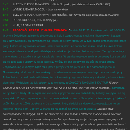
8:40
ZLECENIE POBRANIA MOCZU (Piotr Niżyński, jest data urodzenia 25.09.1986)
8:45
WYNIK BADANIA MOCZU - brak narkotyków
8:47
ZLECENIE POBRANIA KRWI (Piotr Niżyński, jest wyraźnie data urodzenia 25.09.1986)
8:51
PROTOKÓŁ OGLĘDZIN (kolejny jw.)
9:33
ZDJĘCIA SAMOCHODU
9:43
PROTOKÓŁ PRZESŁUCHANIA ŚWIADKA
: "
W dniu 18.12.2012 r. około godz. 08:10-08:20
ja byłem świadkiem zdarzenia drogowego tj. kolizji samochodu ze słupkiem i betonowym koszem,
przy Nowowiejskiej, przed wjazdem na Rondo od strony Metra. Ja w tym czasie przechodziłem przez
pasy. Gdzieś na wysokości kiosku Ruchu zauważyłem, że samochód marki Skoda Octavia koloru
srebrnego uderza w te słupki oddzielające chodnik od jezdni i ten betonowy kosz. Tam gdzie są tory
tramwajowe. Ja szedłem w tym czasie do metra. W wyniku tego uderzenia w betonowy kosz on odbił
się od tego auta i uderzył w jakąś kobietę. Myślę, że ona próbowała przejść na drugą stronę.
Znajdowała się w każdym bądź razie przed przejściem dla pieszych. Ten samochód jechał ul.
Nowowiejską od strony ul. Waryńskiego. To zdarzenie miało miejsce przed wjazdem na rondo przy
Politechnice. Ja doskonale widziałem, że za kierownicą tego auta był młody człowiek, w kurtce koloru
ciemnego. Widziałem, że jak uderzył w te elementy to ZAŁOŻYŁ NA GŁOWĘ KAPTUR
[Screen
Capture może? co za nonsensowne pomysły, nie ma co robić, jak tylko kaptur nakładać]
, pamiętam,
że był bardzo blady. On w ogóle nie wysiadał z pojazdu, nie wychodził do tej kobiety, nie pytał, co się
z nią stało. Z tego, co pamiętam, to zdarzenie widziało sporo osób, myślę, że tam mogło być jakieś 5
osób. Jestem w 100% przekonany, że człowiek, który siedział za kierownicą tego pojazdu, to on
kierował. Jechał sam. Jestem w stanie go rozpoznać na żywo lub ze zdjęcia.
[Bardzo mało
prawdopodobne ze względu na to, że zbliżenie się samochodu i zderzenie musiało trwać zaledwie
ułamek sekundy i wszystko było wtedy w ruchu, wycofanie się i odjazd mogły trwać najwyżej ze 2
sekundy, a jego uwaga w zupełnie naturalny sposób musiałaby być wtedy skupiona na bliższej jemu i
wyraźnie poszkodowanej kobiecie, którą wtedy dobrze widział. A zatem w tym zakresie ten "świadek"