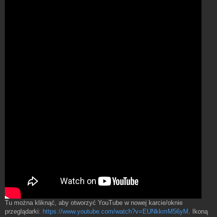
Tu można kliknąć, aby otworzyć YouTube w nowej karcie/oknie
przeglądarki:
https://www.youtube.com/watch?v=EUNkkmM56yM
. Ikoną