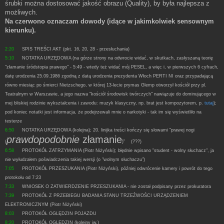
śrubki można dostosować jakość obrazu (Quality), by była najlepsza z
możliwych.
Na czerwono oznaczam dowody (idące w jakimkolwiek sensownym
kierunku).
2:20
SPIS TREŚCI AKT (pkt. 16, 20, 28 - przesłuchania)
5:10
NOTATKA URZĘDOWA (na górze strony na odwrocie widać, w skutkach, zasłyszaną teorię
"złamanie śródstopia prawego" - 5:49 - wtedy też widać mój PESEL, a więc i, w pierwszych 6 cyfrach,
datę urodzenia 25.09.1986 zgodną z datą urodzenia prezydenta Włoch PERTI NI oraz przypadającą
równo miesiąc po śmierci Nietzschego, w której 13-lecie prymas Glemp otworzył kościół przy pl.
Teatralnym w Warszawie, a jego nazwa "kościół środowisk twórczych" nawiązuje do dominującego w
mej bliskiej rodzinie wykształcenia i zawodu: muzyk klasyczny, np. brat jest kompozytorem, p.
tutaj
);
pod koniec notatki jest informacja, że podejrzewali mnie o narkotyki - tak im się wyświetliło na
testerze
6:50
NOTATKA URZĘDOWA (kolejna); 20. linijka treści kończy się słowami "prawej nogi
prawdopodobnie
złamanie
(
)"
(???)
6:58
PROTOKÓŁ ZATRZYMANIA (Piotr Niżyński); błędnie wpisano "student - wolny słuchacz", ja
nie wyłudzałem poświadczenia takiej wersji (o "wolnym słuchaczu")
7:05
PROTOKÓŁ PRZESZUKANIA (Piotr Niżyński), później odwrócenie kamery i powrót do tego
protokołu od 7:23
7:33
WNIOSEK O ZATWIERDZENIE PRZESZUKANIA - nie został podpisany przez prokuratora
7:39
PROTOKÓŁ Z PRZEBIEGU BADANIA STANU TRZEŹWOŚCI URZĄDZENIEM
ELEKTRONICZNYM (Piotr Niżyński)
8:03
PROTOKÓŁ OGLĘDZIN POJAZDU
8:20
PROTOKÓŁ OGLĘDZIN (kolejny jw.)