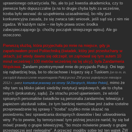
uprawnionego oskarżyciela. No, ale to już kwestia akademicka, czy to
pierwsze było dopuszczalne (a na to drugie chyba było za wcześnie,
trzeba było wezwać do uzupełnienia uzasadnienia), bo niby jest
konkurencyjna zasada, że się zwraca taki wniosek, jeśli sąd się z nim nie
zgadza. W każdym razie -- nie było prawa orzec środka
zabezpieczającego (p. choćby początek niniejszego wpisu). Ale go
orzeczono.
Pierwszą służbą, która przyjechała po mnie na miejsce, gdy ja
zaparkowałem przed Politechniką (świadek, który jest przesłuchany w
aktach, już wtedy dawno się odczepił, on zajmował się tym autem 10
minut wcześniej i 100 metrów wcześniej na tej ulicy), była Żandarmeria
Wojskowa.
Żandarm przetrzymywał mnie do przyjazdu Policji. Oni tego
się najbardziej boją, bo to obciachowe i kojarzy się z Tuskiem
[on to m. in.
zarządził dopuszczenie wspomagania Policji przez ŻW przez pojedyncze miesiące
, mimo że
2012 r.: patrz
komunikat prasowy ze strony Sił Zbrojnych
,
Monitor Polski
]
niby tam są blisko jakieś siedziby instytucji wojskowych, ale to chyba
innych (prokuratury, sądu). Ze strachu przed ujawnieniem, że wśród
spisanych personaliów świadków są personalia żandarmów, telewizja z
papieżem ubzdurali sobie, że tym bardziej niemożliwe jest żadne rzetelne
przeprowadzenie tej sprawy i "trzeba" szybko mnie skazać na
posiedzeniu, bez sprawdzania dostępnych dowodów i bez udowodnienia
winy. Po to pewnie, by terroryzować tym później jeszcze naród, by się bał
mówić prawdy o grupie telewizyjnej, "bo może mówienie prawdy o grupie
przestępczej jest nielegalne". A przecież mogliby sobie też ten wątek ŻW