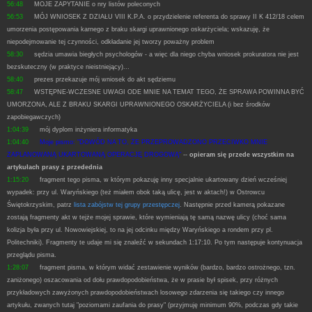
56:48
MOJE ZAPYTANIE o nry listów poleconych
56:53
MÓJ WNIOSEK Z DZIAŁU VIII K.P.A. o przydzielenie referenta do sprawy II K 412/18 celem
umorzenia postępowania karnego z braku skargi uprawnionego oskarżyciela; wskazuję, że
niepodejmowanie tej czynności, odkładanie jej tworzy poważny problem
58:30
sędzia umawia biegłych psychologów - a więc dla niego chyba wniosek prokuratora nie jest
bezskuteczny (w praktyce nieistniejący)...
58:40
prezes przekazuje mój wniosek do akt sędziemu
58:47
WSTĘPNE-WCZESNE UWAGI ODE MNIE NA TEMAT TEGO, ŻE SPRAWA POWINNA BYĆ
UMORZONA, ALE Z BRAKU SKARGI UPRAWNIONEGO OSKARŻYCIELA (i bez środków
zapobiegawczych)
1:04:39
mój dyplom inżyniera informatyka
1:04:40
Moje pismo: "DOWÓD NA TO, ŻE PRZEPROWADZONO PRZECIWKO MNIE
ZAPLANOWANĄ UKARTOWANĄ OPERACJĘ DROGOWĄ"
--
opieram się przede wszystkim na
artykułach prasy z przedednia
1:15:20
fragment tego pisma, w którym pokazuję inny specjalnie ukartowany dzień wcześniej
wypadek: przy ul. Waryńskiego (też miałem obok taką ulicę, jest w aktach!) w Ostrowcu
Świętokrzyskim, patrz
lista zabójstw tej grupy przestępczej
. Następnie przed kamerą pokazane
zostają fragmenty akt w tejże mojej sprawie, które wymieniają tę samą nazwę ulicy (choć sama
kolizja była przy ul. Nowowiejskiej, to na jej odcinku między Waryńskiego a rondem przy pl.
Politechniki). Fragmenty te udaje mi się znaleźć w sekundach 1:17:10. Po tym następuje kontynuacja
przeglądu pisma.
1:28:07
fragment pisma, w którym widać zestawienie wyników (bardzo, bardzo ostrożnego, tzn.
zaniżonego) oszacowania od dołu prawdopodobieństwa, że w prasie był spisek, przy różnych
przykładowych zawyżonych prawdopodobieństwach losowego zdarzenia się takiego czy innego
artykułu, zwanych tutaj "poziomami zaufania do prasy" (przyjmuję minimum 90%, podczas gdy takie