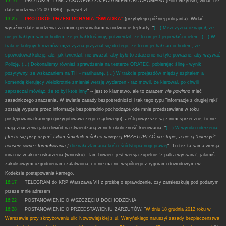
13:16
PROTOKÓŁ TYMCZASOWEGO ZAJĘCIA MIENIA RUCHOMEGO (Piotr Niżyński, widać też
datę urodzenia 25.09.1986) - paręset zł
13:25
PROTOKÓŁ PRZESŁUCHANIA "ŚWIADKA"
(przybyłego później policjanta). Widać
wyraźnie datę urodzenia za moimi personaliami na odwrocie tej karty. "
(...) Mężczyzna oznajmił, że
nie jechał tym samochodem, że jechał ktoś inny, potwierdził, że to on jest jego właścicielem. (...) W
trakcie kolejnych rozmów mężczyzna przyznał się do tego, że to on jechał samochodem, że
spowodował kolizję, ale, jak twierdził, nie uważał, aby było to zdarzenie na tyle poważne, aby wzywać
Policję. (...) Dokonaliśmy również sprawdzenia na testerze ORATEC, pobierając ślinę - wynik
pozytywny, ze wskazaniem na TH - marihuanę. (...) W trakcie przejazdów między szpitalem a
komendą kierujący wielokrotnie zmieniał wersję wydarzeń - raz mówił, że kierował, po chwili
zaprzeczał mówiąc, że to był ktoś inny
" -- jest to kłamstwo, ale to zarazem
nie powinno
mieć
zasadniczego znaczenia. W świetle zasady bezpośredniości i tak tego typu "informacje z drugiej ręki"
zostają wyparte przez informacje bezpośrednio pochodzące ode mnie przedstawiane w toku
postępowania karnego (przygotowawczego i sądowego). Jeśli powyższe są z nimi sprzeczne, to nie
mają znaczenia jako dowód na stwierdzaną w nich okoliczność kierowania. "
(...) W wyniku uderzenia
[Jej to się przy czymś takim śmietnik mógł co najwyżej PRZETURLAĆ po stopie, a nie ją "uderzyć" -
nonsensowne sformułowania.]
doznała złamania kości śródstopia nogi prawej
". Tu też ta sama wersja,
inna niż w akcie oskarżenia (wniosku). Tam bowiem jest wersja zupełnie "z palca wyssana", jakimiś
zakulisowymi uzgodnieniami załatwiona, co nie ma nic wspólnego z rygorami dowodowymi w
Kodeksie postępowania karnego.
16:17
TELEGRAM do KRP Warszawa VII z prośbą o sprawdzenie, czy zamieszkuję pod podanym
przeze mnie adresem
16:22
POSTANOWIENIE O WSZCZĘCIU DOCHODZENIA
16:28
POSTANOWIENIE O PRZEDSTAWIENIU ZARZUTÓW. "
W dniu 18 grudnia 2012 roku w
Warszawie przy skrzyżowaniu ulic Nowowiejskiej z ul. Waryńskiego naruszył zasady bezpieczeństwa