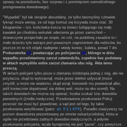
sprawy na posiedzeniu, bez rozpraw i z pominięciem samodzielnego
postępowania dowodowego).
"Wypadek" był tak skrajnie absurdalny, że tylko bezmyślny człowiek
łyknąć może wersję, że od tego komuś się krzywda może stać. 30
kilogramów -- tzn. końcówka kosza na śmieci turlającego się mały
kawałek po chodniku wskutek uderzenia go przez samochód --
dziewczynie przejechało po stopie, no cóż, na podobnej zasadzie to i
małe dziecko tyle ważące jest poważnym zagrożeniem dla rodziców, bo
jeszcze im te ich stópki nadepnie i wtedy koniec, kaleka, ponad 7 dni.
Prokuratorka
(1)
, powtarzając po policjancie
(2)
, którego w dniu
wypadku przedstawiony zarzut zatwierdziła, zupełnie bez podstawy
w aktach wymyśliła sobie zarzut złamania obu nóg. Akta temu
przeczą.
W aktach policjant tylko pisze o złamaniu śródstopia jednej z nóg, ale nie
przytacza, skąd to wytrzasnął, może przez telefon usłyszał (może
zmyślił, a może nie wiadomo, skąd wziął, kierownik mu powiedział albo,
jeśli koniecznie dopatrywać się dobrej woli: może na oko ocenił). Na
takich dowodach nie można się opierać, trzeba szukać tzw. dowodów
pierwotnych (źródła medyczne). Przedstawione przekonanie Policji
przecież nie musi być prawdziwe, a sąd jest od tego, by takie
przekonania weryfikować (patrz:
art. 8 § 1 KPK
). Ponadto zważywszy na
poziom dowodzenia prezentowany po stronie oskarżycielskiej, która w
ogóle nie przedstawia żadnych dowodów medycznych, a jedynie
przekonania policjanta, wcale bynajmniej nie jest "jasne", czy powyższe