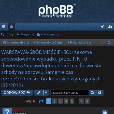
ię
Szukaj
or
Zaloguj się
Zarejestruj się
al
ar
ce
a
og
ej
forum.bandycituska.com
Sprawiedliwość i prawo w państwie bandyckim
Prokuratury i sądy o dochodzeniach i śledztwach
S
z
j
uj
es
WARSZAWA-ŚRÓDMIEŚCIE+SO: rzekome
u
spowodowanie wypadku przez P.N., 0
…
si
tru
k
dowodów/uprawdopodobnień co do kwestii
ę
j
a
szkody na zdrowiu, łamanie zas.
j
si
bezpośredniości, brak danych wymaganych
ę
(12/2012)
Szukaj
Wyszu
ODPOWIEDZ
Strona
1
z
7
2
3
4
5
7
1
Następna
Posty: 66
…
piotrniz
Site Admin