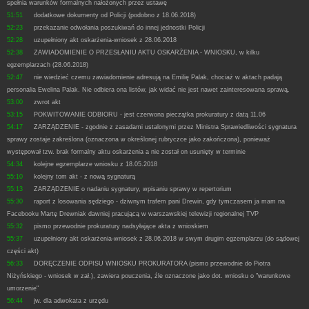
spełnia warunków formalnych nałożonych przez ustawę
51:51
dodatkowe dokumenty od Policji (podobno z 18.06.2018)
52:23
przekazanie odwołania poszukiwań do innej jednostki Policji
52:28
uzupełniony akt oskarżenia-wniosek z 28.06.2018
52:38
ZAWIADOMIENIE O PRZESŁANIU AKTU OSKARŻENIA - WNIOSKU, w kilku
egzemplarzach (28.06.2018)
52:47
nie wiedzieć czemu zawiadomienie adresują na Emilię Palak, chociaż w aktach padają
personalia Ewelina Palak. Nie odbiera ona listów, jak widać nie jest nawet zainteresowana sprawą.
53:00
zwrot akt
53:15
POKWITOWANIE ODBIORU - jest czerwona pieczątka prokuratury z datą 11.06
54:17
ZARZĄDZENIE - zgodnie z zasadami ustalonymi przez Ministra Sprawiedliwości sygnatura
sprawy zostaje zakreślona (oznaczona w określonej rubryczce jako zakończona), ponieważ
występował tzw. brak formalny aktu oskarżenia a nie został on usunięty w terminie
54:34
kolejne egzemplarze wniosku z 18.05.2018
55:10
kolejny tom akt - z nową sygnaturą
55:13
ZARZĄDZENIE o nadaniu sygnatury, wpisaniu sprawy w repertorium
55:30
raport z losowania sędziego - dziwnym trafem pani Drewin, gdy tymczasem ja mam na
Facebooku Martę Drewniak dawniej pracującą w warszawskiej telewizji regionalnej TVP
55:32
pismo przewodnie prokuratury nadsyłające akta z wnioskiem
55:37
uzupełniony akt oskarżenia-wniosek z 28.06.2018 w swym drugim egzemplarzu (do sądowej
części akt)
56:33
DORĘCZENIE ODPISU WNIOSKU PROKURATORA (pismo przewodnie do Piotra
Niżyńskiego - wniosek w zał.), zawiera pouczenia, źle oznaczone jako dot. wniosku o "warunkowe
umorzenie"
56:44
jw. dla adwokata z urzędu