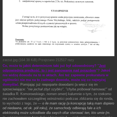
zarzut.jpg (164.38 KiB) Przejrzano 212517 razy
Co, może tu jakiś determinizm taki już był udowodniony? "
Jest
odpowiednia prędkość, to i jest panowanie nad pojazdem
"? Jakoś
nie widzę dowodu na to w aktach. Ani też zapewne prokuratura w
ogólności nie ma na to żadnego dowodu, może się co najwyżej
domyślać.
Pomijając już niepoparte dowodami (a wręcz się im
sprzeciwiające:
"nie jechał zbyt szybko"
,
"chyba próbował hamować"
od
świadka R. Komorowskiego,
nomen omen
) kalumnie o tym, że rzekomo
nie zachowałem szczególnej ostrożności podczas zbliżania się do ronda,
to wychodzi z tego, że —
o ile mam rację (a koncepcję taką mam dopiero
od niedawna, od ok. pół roku), że samochody odbierają fale a ich
elektroniką może szkodliwie dla swych ofiar sterować ten, kto umie (m.