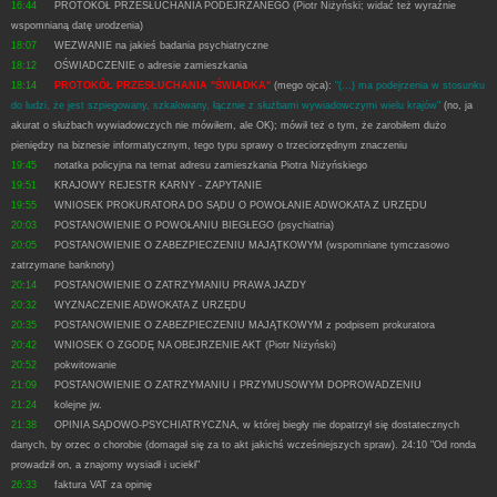
16:44
PROTOKÓŁ PRZESŁUCHANIA PODEJRZANEGO (Piotr Niżyński; widać też wyraźnie
wspomnianą datę urodzenia)
18:07
WEZWANIE na jakieś badania psychiatryczne
18:12
OŚWIADCZENIE o adresie zamieszkania
18:14
PROTOKÓŁ PRZESŁUCHANIA "ŚWIADKA"
(mego ojca):
"(...) ma podejrzenia w stosunku
do ludzi, że jest szpiegowany, szkalowany, łącznie z służbami wywiadowczymi wielu krajów"
(no, ja
akurat o służbach wywiadowczych nie mówiłem, ale OK); mówił też o tym, że zarobiłem dużo
pieniędzy na biznesie informatycznym, tego typu sprawy o trzeciorzędnym znaczeniu
19:45
notatka policyjna na temat adresu zamieszkania Piotra Niżyńskiego
19:51
KRAJOWY REJESTR KARNY - ZAPYTANIE
19:55
WNIOSEK PROKURATORA DO SĄDU O POWOŁANIE ADWOKATA Z URZĘDU
20:03
POSTANOWIENIE O POWOŁANIU BIEGŁEGO (psychiatria)
20:05
POSTANOWIENIE O ZABEZPIECZENIU MAJĄTKOWYM (wspomniane tymczasowo
zatrzymane banknoty)
20:14
POSTANOWIENIE O ZATRZYMANIU PRAWA JAZDY
20:32
WYZNACZENIE ADWOKATA Z URZĘDU
20:35
POSTANOWIENIE O ZABEZPIECZENIU MAJĄTKOWYM z podpisem prokuratora
20:42
WNIOSEK O ZGODĘ NA OBEJRZENIE AKT (Piotr Niżyński)
20:52
pokwitowanie
21:09
POSTANOWIENIE O ZATRZYMANIU I PRZYMUSOWYM DOPROWADZENIU
21:24
kolejne jw.
21:38
OPINIA SĄDOWO-PSYCHIATRYCZNA, w której biegły nie dopatrzył się dostatecznych
danych, by orzec o chorobie (domagał się za to akt jakichś wcześniejszych spraw). 24:10 "Od ronda
prowadził on, a znajomy wysiadł i uciekł"
26:33
faktura VAT za opinię