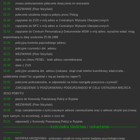
31:29
znowu prokuratorskie polecenie doręczenia mi wezwania
31:35
WEZWANIE (Piotr Niżyński)
31:37
polecenie ustalenia miejsca pobytu przez Policję
31:44
zapytanie do ZUS o mój adres w Centralnym Wykazie Ubezpieczonych
31:51
zapytanie do NFZ o mój adres w Centralnym Wykazie Ubezpieczonych
31:53
zapytanie do Centrum Personalizacji Dokumentów MSW o mój adres; wyraźnie widać moją
wspominaną tu datę urodzenia 25.09.1986
32:06
policyjna kontrola poprzedniego adresu
32:17
policyjne czynności dot. adresu
32:22
WEZWANIE (Piotr Niżyński)
32:28
dane ze zbioru PESEL - brak adresu zameldowania
32:32
dane z ZUS
32:47
policyjne ustalenia dot. adresu (ciekawe, skąd znali telefon komórkowy właściciela...
spółdzielnia miała? bo uzgadniał z nią po bandycku najem?)
32:52
polecenie prokuratorskie, w odpowiedzi na które nastąpiła powyższa czynność
32:57
ZARZĄDZENIE O POSZUKIWANIU PODEJRZANEGO W CELU USTALENIA MIEJSCA
JEGO POBYTU
33:00
pismo do Komendy Powiatowej Policji w Rypinie
33:01
WEZWANIE (Piotr Niżyński)
33:08
moje zawiadomienie o tymczasowym adresie zamieszkania oraz o adresie skrytki pocztowej
(tym samym, co wcześniej), a także o nrze tel.
33:21
odpowiedź z Komendy Powiatowej Policji w Rypinie
--------------------------------------końcówka śledztwa i oskarżenie----------------------
---------------
33:26
NOTATKA URZĘDOWA - prokurator ustalił ze mną termin badania psychologicznego