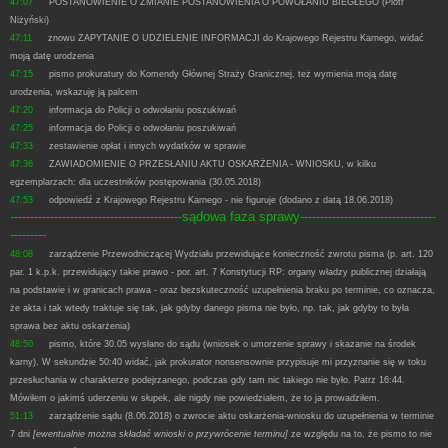
47:07
POSTANOWIENIE O ZMIANIE POSTANOWIENIA O POWOŁANIU BIEGŁEGO (Piotr
Niżyński)
47:11
znowu ZAPYTANIE O UDZIELENIE INFORMACJI do Krajowego Rejestru Karnego, widać
moją datę urodzenia
47:15
pismo prokuratury do Komendy Głównej Straży Granicznej, też wymienia moją datę
urodzenia, wskazuję ją palcem
47:20
informacja do Policji o odwołaniu poszukiwań
47:25
informacja do Policji o odwołaniu poszukiwań
47:33
zestawienie opłat i innych wydatków w sprawie
47:36
ZAWIADOMIENIE O PRZESŁANIU AKTU OSKARŻENIA - WNIOSKU, w kilku
egzemplarzach: dla uczestników postępowania (30.05.2018)
47:53
odpowiedź z Krajowego Rejestru Karnego - nie figuruje (dodano z datą 18.06.2018)
-------------------------------------------sądowa faza sprawy----------------------------------
---------
48:08
zarządzenie Przewodniczącej Wydziału przewidujące konieczność zwrotu pisma (p. art. 120
par. 1 k.p.k. przewidujący takie prawo - por. art. 7 Konstytucji RP: organy władzy publicznej działają
na podstawie i w granicach prawa - oraz bezskuteczność uzupełnienia braku po terminie, co oznacza,
że akta i tak wtedy traktuje się tak, jak gdyby danego pisma nie było, np. tak, jak gdyby to była
sprawa bez aktu oskarżenia)
48:50
pismo, które 30.05 wysłano do sądu (wniosek o umorzenie sprawy i skazanie na środek
karny). W sekundzie 50:40 widać, jak prokurator nonsensownie przypisuje mi przyznanie się w toku
przesłuchania w charakterze podejrzanego, podczas gdy tam nic takiego nie było. Patrz 16:44.
Mówiłem o jakimś uderzeniu w słupek, ale nigdy nie powiedziałem, że to ja prowadziłem.
51:13
zarządzenie sądu (8.06.2018) o zwrocie aktu oskarżenia-wniosku do uzupełnienia w terminie
7 dni
[ewentualnie można składać wnioski o przywrócenie terminu]
ze względu na to, że pismo to nie