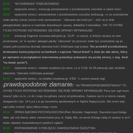
33:33
"WYJAŚNIENIA" PODEJRZANEGO
38:55
spojrzenie wstecz: wskazuję postanowienie o przedstawieniu zarzutów w spisie treści
39:02
spojrzenie wstecz: postanowienie o przedstawieniu zarzutów (wskazuję, co za uszkodzenie
miało jakoby zostać przeze mnie sprowadzone - "złamanie obu kończyn" - otóż na to brak
jakiegokolwiek oparcia w materiale dowodowym sprawy, dokładnie 0 dowodów). TAK TO CHYBA
TYLKO PIOTROWI NIŻYŃSKIEMU SIĘ ROBI SPRAWY KRYMINALNE!
39:45
wskazuję fragment zeznania policjanta (p. 13:25 - to samo), w którym wyraża on swe
przekonanie, że "w wyniku" jakiegoś jakoby "uderzenia" (to przecież miało być przeturlanie się po
stopie) pokrzywdzona doznała złamania kości śródstopia
nogi prawej
.
Ten protokół przesłuchania
drukowano humorystycznie na kartkach z napisem "about:blank" u dołu (to taki adres, który
po wpisaniu w przeglądarce internetowej powoduje pokazanie się pustej strony; z ang. dosł.
"na temat: pusto").
41:14
spojrzenie wstecz: notatka urzędowa (ta sama, co w 5:10); 41:28 pokazuje opis skutków
zdarzenia: "złamanie śródstopia prawego"
42:10
spojrzenie wstecz, na notatkę urzędową (p. 6:50): "z urazem prawej nogi
prawdopodobnie
złamanie
(
)". NA "PRAWDOPODOBIEŃSTWACH" TO
CHYBA TYLKO PIOTROWI NIŻYŃSKIEMU SIĘ ROBI SPRAWY KRYMINALNE! Poza tym sąd może
skazać tylko za to, co do czego ma gotowy zarzut od prokuratora. Zawiera się to w istocie zasady
skargowości (art. 14 k.p.k.) w jej rozumieniu aprobowanym w Sądzie Najwyższym. Nie może więc
sąd sobie zmienić opisu faktycznego czynu.
43:14
OPINIA SĄDOWO-PSYCHOLOGICZNA (Piotr Niżyński, fragmenty). Nazwisko psychologa
takie, jak mój dawny adres zamieszkania przy ul. Gajdy 40a, na temat którego robią mi sprawy w tych
moim zdaniem marionetkowych polskich sądach
46:20
POSTANOWIENIE O PODJĘCIU ZAWIESZONEGO ŚLEDZTWA