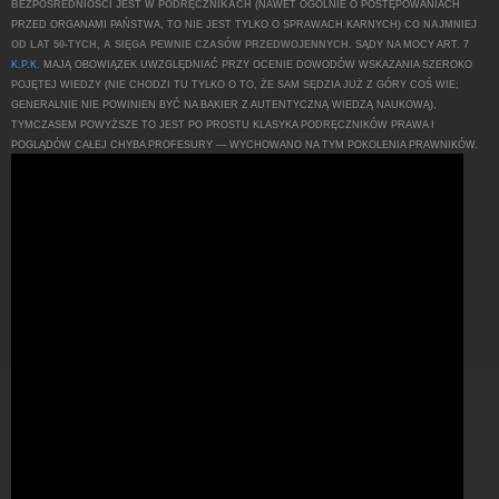
BEZPOŚREDNIOŚCI JEST W PODRĘCZNIKACH
(NAWET OGÓLNIE O POSTĘPOWANIACH
PRZED ORGANAMI PAŃSTWA, TO NIE JEST TYLKO O SPRAWACH KARNYCH)
CO NAJMNIEJ
OD LAT 50-TYCH, A SIĘGA PEWNIE CZASÓW PRZEDWOJENNYCH.
SĄDY NA MOCY ART. 7
K.P.K.
MAJĄ OBOWIĄZEK UWZGLĘDNIAĆ PRZY OCENIE DOWODÓW WSKAZANIA SZEROKO
POJĘTEJ WIEDZY (NIE CHODZI TU TYLKO O TO, ŻE SAM SĘDZIA JUŻ Z GÓRY COŚ WIE;
GENERALNIE NIE POWINIEN BYĆ NA BAKIER Z AUTENTYCZNĄ WIEDZĄ NAUKOWĄ),
TYMCZASEM POWYŻSZE TO JEST PO PROSTU KLASYKA PODRĘCZNIKÓW PRAWA I
POGLĄDÓW CAŁEJ CHYBA PROFESURY — WYCHOWANO NA TYM POKOLENIA PRAWNIKÓW.