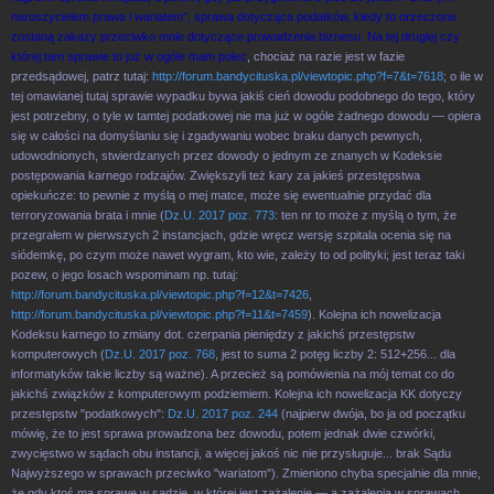
naruszycielem prawa i wariatem", sprawa dotycząca podatków, kiedy to orzeczone
zostaną zakazy przeciwko mnie dotyczące prowadzenia biznesu. Na tej drugiej czy
której tam sprawie to już w ogóle mam polec
, chociaż na razie jest w fazie
przedsądowej, patrz tutaj:
http://forum.bandycituska.pl/viewtopic.php?f=7&t=7618
; o ile w
tej omawianej tutaj sprawie wypadku bywa jakiś cień dowodu podobnego do tego, który
jest potrzebny, o tyle w tamtej podatkowej nie ma już w ogóle żadnego dowodu — opiera
się w całości na domyślaniu się i zgadywaniu wobec braku danych pewnych,
udowodnionych, stwierdzanych przez dowody o jednym ze znanych w Kodeksie
postępowania karnego rodzajów. Zwiększyli też kary za jakieś przestępstwa
opiekuńcze: to pewnie z myślą o mej matce, może się ewentualnie przydać dla
terroryzowania brata i mnie (
Dz.U. 2017 poz. 773
: ten nr to może z myślą o tym, że
przegrałem w pierwszych 2 instancjach, gdzie wręcz wersję szpitala ocenia się na
siódemkę, po czym może nawet wygram, kto wie, zależy to od polityki; jest teraz taki
pozew, o jego losach wspominam np. tutaj:
http://forum.bandycituska.pl/viewtopic.php?f=12&t=7426
,
http://forum.bandycituska.pl/viewtopic.php?f=11&t=7459
). Kolejna ich nowelizacja
Kodeksu karnego to zmiany dot. czerpania pieniędzy z jakichś przestępstw
komputerowych (
Dz.U. 2017 poz. 768
, jest to suma 2 potęg liczby 2: 512+256... dla
informatyków takie liczby są ważne). A przecież są pomówienia na mój temat co do
jakichś związków z komputerowym podziemiem. Kolejna ich nowelizacja KK dotyczy
przestępstw "podatkowych":
Dz.U. 2017 poz. 244
(najpierw dwója, bo ja od początku
mówię, że to jest sprawa prowadzona bez dowodu, potem jednak dwie czwórki,
zwycięstwo w sądach obu instancji, a więcej jakoś nic nie przysługuje... brak Sądu
Najwyższego w sprawach przeciwko "wariatom"). Zmieniono chyba specjalnie dla mnie,
że gdy ktoś ma sprawę w sądzie, w której jest zażalenie — a zażalenia w sprawach