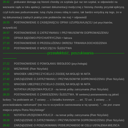
26:42
prokurator domaga się historii choroby ze szpitala (już raz ten szpital, w odpowiedzi na
wezwanie sądu w toku apelacji, zamiast dokumentacji medycznej z historią choroby przysłał epikryzę,
czyli końcowe podsumowanie; tutaj chyba znowu robią to samo, tak bardzo wstydzą się tego, że w
tej dokumentacji żadnych praktycznie problemów nie ma) + odpowiedź
26:55
POSTANOWIENIE O ZASIĘGNIĘCIU OPINII UZUPEŁNIAJĄCEJ (od psychiatrów,
oczywiście)
26:57
POSTANOWIENIE O ZATRZYMANIU I PRZYMUSOWYM DOPROWADZENIU
27:04
OPINIA SĄDOWO-PSYCHIATRYCZNA + faktura
27:10
POSTANOWIENIE O PRZEDŁUŻENIU OKRESU TRWANIA DOCHODZENIA
27:19
POSTANOWIENIE O WSZCZĘCIU ŚLEDZTWA
---------------------------------------przewlekłość, poszukiwania---------------------------
------------
27:22
POSTANOWIENIE O POWOŁANIU BIEGŁEGO (psychologia)
27:24
WEZWANIE (Piotr Niżyński)
27:26
WNIOSEK UBEZPIECZYCIELA O ZGODĘ NA WGLĄD W AKTA
27:40
ZARZĄDZENIE O ZATRZYMANIU I PRZYMUSOWYM DOPROWADZENIU (Piotr Niżyński)
27:51
WNIOSEK UBEZPIECZYCIELA O ZGODĘ NA WGLĄD W AKTA
28:07
NOTATKA URZĘDOWA POLICJI - na temat próby zatrzymania (Piotr Niżyński)
28:20
POSTANOWIENIE O ZAWIESZENIU ŚLEDZTWA. W sentencji postanowienia są jakieś
bzdury: "na podstawie art. 7 ustawy ... o świadku koronnym ..., art. 72 ust. 1 ustawy ... o
przeciwdziałaniu narkomanii" (nie ma to oczywiście zastosowania w tej sprawie). "...nie jest znane
miejsce pobytu Piotra Niżyńskiego"
28:26
NOTATKA URZĘDOWA POLICJI - na temat próby zatrzymania (Piotr Niżyński)
28:28
ZARZĄDZENIE O ZATRZYMANIU I PRZYMUSOWYM DOPROWADZENIU (Piotr Niżyński)
28:42
ZARZĄDZENIE O POSZUKIWANIU PODEJRZANEGO W CELU USTALENIA MIEJSCA