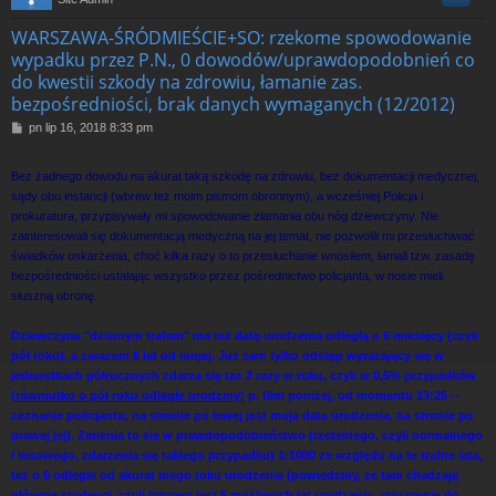
WARSZAWA-ŚRÓDMIEŚCIE+SO: rzekome spowodowanie
wypadku przez P.N., 0 dowodów/uprawdopodobnień co
do kwestii szkody na zdrowiu, łamanie zas.
bezpośredniości, brak danych wymaganych (12/2012)
P
pn lip 16, 2018 8:33 pm
o
s
Bez żadnego dowodu na akurat taką szkodę na zdrowiu, bez dokumentacji medycznej,
t
sądy obu instancji (wbrew też moim pismom obronnym), a wcześniej Policja i
prokuratura, przypisywały mi spowodowanie złamania obu nóg dziewczyny. Nie
zainteresowali się dokumentacją medyczną na jej temat, nie pozwolili mi przesłuchiwać
świadków oskarżenia, choć kilka razy o to przesłuchanie wnosiłem, łamali tzw. zasadę
bezpośredniości ustalając wszystko przez pośrednictwo policjanta, w nosie mieli
słuszną obronę.
Dziewczyna "dziwnym trafem" ma też datę urodzenia odległą o 6 miesięcy (czyli
pół roku), a zarazem 6 lat od mojej. Już sam tylko odstęp wyrażający się w
jednostkach półrocznych zdarza się raz 2 razy w roku, czyli w 0,5% przypadków
(
równiutko o pół roku odległe urodziny!
p. film poniżej, od momentu 13:25 --
zeznanie policjanta; na stronie po lewej jest moja data urodzenia, na stronie po
prawej jej). Zmienia to się w prawdopodobieństwo (rzetelnego, czyli normalnego
i losowego, zdarzenia się takiego przypadku) 1:1000 ze względu na te trafne lata,
też o 6 odległe od akurat mego roku urodzenia (powiedzmy, że tam chadzają
głównie studenci, czyli typowo jest 5 możliwych lat urodzenia, stosownie do