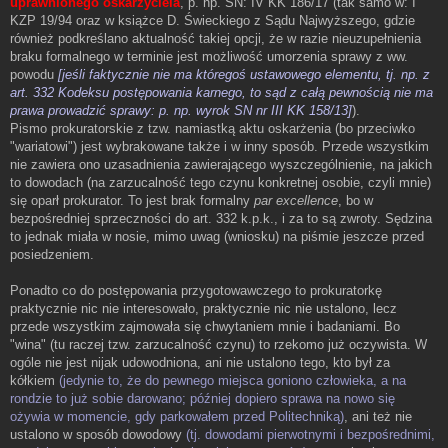
uprawnionego oskarżyciela
, p. np. SN: IV KK 186/17 (tak samo w: I
KZP 19/94 oraz w książce D. Świeckiego z Sądu Najwyższego, gdzie
również podkreślano aktualność takiej opcji, że w razie nieuzupełnienia
braku formalnego w terminie jest możliwość umorzenia sprawy z ww.
powodu
[jeśli faktycznie nie ma któregoś ustawowego elementu, tj. np. z
art. 332 Kodeksu postępowania karnego, to sąd z całą pewnością nie ma
prawa prowadzić sprawy: p. np. wyrok SN nr III KK 158/13]
).
Pismo prokuratorskie z tzw. namiastką aktu oskarżenia (bo przeciwko
"wariatowi") jest wybrakowane także i w inny sposób. Przede wszystkim
nie zawiera ono uzasadnienia zawierającego wyszczególnienie, na jakich
to dowodach (na zarzucalność tego czynu konkretnej osobie, czyli mnie)
się oparł prokurator. To jest brak formalny
par excellence
, bo w
bezpośredniej sprzeczności do art. 332 k.p.k., i za to są zwroty. Sędzina
to jednak miała w nosie, mimo uwag (wniosku) na piśmie jeszcze przed
posiedzeniem.
Ponadto co do postępowania przygotowawczego to prokuratorkę
praktycznie nic nie interesowało, praktycznie nic nie ustalono, lecz
przede wszystkim zajmowała się chwytaniem mnie i badaniami. Bo
"wina" (tu raczej tzw. zarzucalność czynu) to rzekomo już oczywista. W
ogóle nie jest nijak udowodniona, ani nie ustalono tego, kto był za
kółkiem
(jedynie to, że do pewnego miejsca goniono człowieka, a na
rondzie to już sobie darowano; później dopiero sprawa na nowo się
ożywia w momencie, gdy parkowałem przed Politechniką)
, ani też nie
ustalono w sposób dowodowy
(tj. dowodami pierwotnymi i bezpośrednimi,