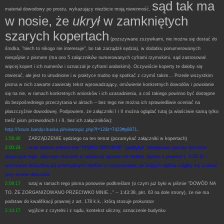
sąd tak ma
materiał dowodowy po prostu, wykazujący niezbicie moją niewinność,
w nosie, że
ukrył
w zamkniętych
szarych kopertach
(pozszywane zszywkami, nie można się dostać do
środka, "niech to nikogo nie interesuje", bo tak zarządził sędzia), w dodatku ponumerowanych
niespójnie z pismem (ma ono 5 załączników numerowanych cyframi rzymskimi, sąd zastosował
więcej kopert i ich numerów i oznaczał je cyframi arabskimi). Oczywiście koperty te dałoby się
otwierać, ale jest to utrudnione i w praktyce trudno się spotkać z czymś takim... Przede wszystkim
pisma w nich zawarte zawierały tekst wprowadzający, omówienie konkretnych dowodów i powołanie
się na nie, w ramach konkretnych wniosków i ich uzasadnienia, a coś takiego powinno być dostępne
do bezpośredniego przeczytania w aktach -- bez tego nie można ich sprawiedliwie oceniać na
płaszczyźnie dowodowej. Podpowiem, że załączniki I i II można oglądać tutaj (a właściwie samą tylko
treść pism przewodnich I i II, bez ich załączników):
http://forum.bandycituska.pl/viewtopic.php?f=12&t=7422#p8871
.
1:58:46
ZARZĄDZENIE sędziego na ten temat (pozamykać załączniki w kopertach)
2:00:24
moje drobne polemiczne "PISMO OBRONNE" (podtytuł:
"dodatkowe zarzuty formalne
dotyczące tego, dlaczego skazanie w niniejszej sprawie nie byłoby zgodne z prawem"
). 2:02:12 --
omówienie (klasyfikacja) potencjalnych błędów w rozumowaniu, do których sędzia mógłby się uciekać
przy ocenie dowodów.
2:08:17
tutaj w ramach tego pisma ponownie podkreślam (o czym już było w piśmie "DOWÓD NA
TO, ŻE ZORGANIZOWANO PRZECIWKO MNIE..." -- 1:43:38, pkt. 63 na dole strony), że nie ma
podstaw do kwalifikacji prawnej z art. 178 k.k., którą stosuje prokurator
2:14:17
wyjście z czytelni i z sądu, kontekst uliczny, oznaczenie budynku