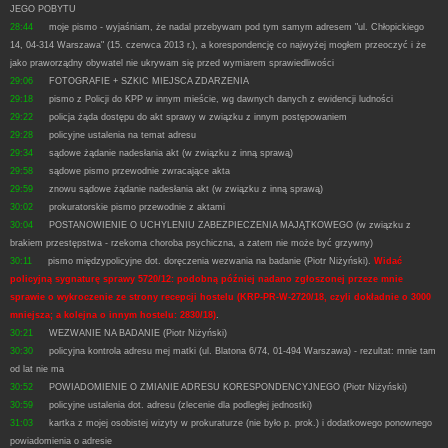
JEGO POBYTU
28:44
moje pismo - wyjaśniam, że nadal przebywam pod tym samym adresem "ul. Chłopickiego
14, 04-314 Warszawa" (15. czerwca 2013 r.), a korespondencję co najwyżej mogłem przeoczyć i że
jako praworządny obywatel nie ukrywam się przed wymiarem sprawiedliwości
29:06
FOTOGRAFIE + SZKIC MIEJSCA ZDARZENIA
29:18
pismo z Policji do KPP w innym mieście, wg dawnych danych z ewidencji ludności
29:22
policja żąda dostępu do akt sprawy w związku z innym postępowaniem
29:28
policyjne ustalenia na temat adresu
29:34
sądowe żądanie nadesłania akt (w związku z inną sprawą)
29:58
sądowe pismo przewodnie zwracające akta
29:59
znowu sądowe żądanie nadesłania akt (w związku z inną sprawą)
30:02
prokuratorskie pismo przewodnie z aktami
30:04
POSTANOWIENIE O UCHYLENIU ZABEZPIECZENIA MAJĄTKOWEGO (w związku z
brakiem przestępstwa - rzekoma choroba psychiczna, a zatem nie może być grzywny)
30:11
pismo międzypolicyjne dot. doręczenia wezwania na badanie (Piotr Niżyński).
Widać
policyjną sygnaturę sprawy 5720/12: podobną później nadano zgłoszonej przeze mnie
sprawie o wykroczenie ze strony recepcji hostelu (KRP-PR-W-2720/18, czyli dokładnie o 3000
mniejsza; a kolejna o innym hostelu: 2830/18)
.
30:21
WEZWANIE NA BADANIE (Piotr Niżyński)
30:30
policyjna kontrola adresu mej matki (ul. Blatona 6/74, 01-494 Warszawa) - rezultat: mnie tam
od lat nie ma
30:52
POWIADOMIENIE O ZMIANIE ADRESU KORESPONDENCYJNEGO (Piotr Niżyński)
30:59
policyjne ustalenia dot. adresu (zlecenie dla podległej jednostki)
31:03
kartka z mojej osobistej wizyty w prokuraturze (nie było p. prok.) i dodatkowego ponownego
powiadomienia o adresie