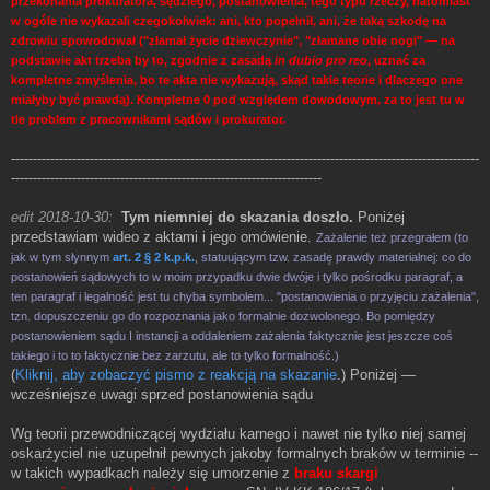
przekonania prokuratora, sędziego, postanowienia, tego typu rzeczy, natomiast
w ogóle nie wykazali czegokolwiek: ani, kto popełnił, ani, że taką szkodę na
zdrowiu spowodował ("złamał życie dziewczynie", "złamane obie nogi" — na
podstawie akt trzeba by to, zgodnie z zasadą
in dubio pro reo
, uznać za
kompletne zmyślenia, bo te akta nie wykazują, skąd takie teorie i dlaczego one
miałyby być prawdą). Kompletne 0 pod względem dowodowym, za to jest tu w
tle problem z pracownikami sądów i prokurator.
-----------------------------------------------------------------------------------------------------------
-----------------------------------------------------------------------
edit 2018-10-30:
Tym niemniej do skazania doszło.
Poniżej
przedstawiam wideo z aktami i jego omówienie.
Zażalenie też przegrałem (to
jak w tym słynnym
art. 2 § 2 k.p.k.
, statuującym tzw. zasadę prawdy materialnej: co do
postanowień sądowych to w moim przypadku dwie dwóje i tylko pośrodku paragraf, a
ten paragraf i legalność jest tu chyba symbolem... "postanowienia o przyjęciu zażalenia",
tzn. dopuszczeniu go do rozpoznania jako formalnie dozwolonego. Bo pomiędzy
postanowieniem sądu I instancji a oddaleniem zażalenia faktycznie jest jeszcze coś
takiego i to to faktycznie bez zarzutu, ale to tylko formalność.)
(
Kliknij, aby zobaczyć pismo z reakcją na skazanie
.) Poniżej —
wcześniejsze uwagi sprzed postanowienia sądu
Wg teorii przewodniczącej wydziału karnego i nawet nie tylko niej samej
oskarżyciel nie uzupełnił pewnych jakoby formalnych braków w terminie --
w takich wypadkach należy się umorzenie z
braku skargi