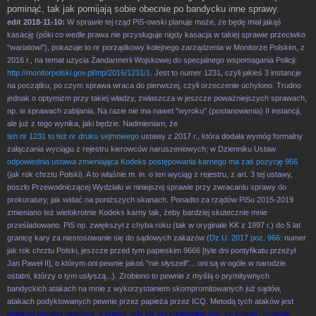
pominąć, tak jak pomijają sobie obecnie po bandycku inne sprawy.
edit 2018-11-10:
W sprawie tej rząd PiS-owski planuje może, że będę miał jakąś
kasację (póki co wedle prawa nie przysługuje nigdy kasacja w takiej sprawie przeciwko
"wariatowi"), pokazuje to nr porządkowy kolejnego zarządzenia w Monitorze Polskim, z
2016 r., na temat użycia Żandarmerii Wojskowej do specjalnego wspomagania Policji:
http://monitorpolski.gov.pl/mp/2016/1231/1
. Jest to numer 1231, czyli jakieś 3 instancje
na początku, po czym sprawa wraca do pierwszej, czyli orzeczenie uchylono. Trudno
jednak o optymizm przy takiej władzy, zwłaszcza w jeszcze poważniejszych sprawach,
np. w sprawach zabijania. Na razie nie ma nawet "wyroku" (postanowienia) II instancji,
ale już z tego wynika, jaki będzie. Nadmieniam, że
ten nr 1231 to też nr druku sejmowego
ustawy z 2017 r., która dodała wymóg formalny
załączania wyciągu z rejestru kierowców naruszeniowych; w Dzienniku Ustaw
odpowiednia ustawa zmieniająca Kodeks postępowania karnego ma zaś pozycję 966
(jak rok chrztu Polski). A to właśnie m. in. o ten wyciąg z rejestru, z art. 3 tej ustawy,
poszło Przewodniczącej Wydziału w niniejszej sprawie przy zwracaniu sprawy do
prokuratury, jak widać na poniższych skanach. Ponadto za rządów PiSu 2015-2019
zmieniano też wielokrotnie Kodeks karny tak, żeby bardziej skutecznie mnie
prześladowano. PiS np. zwiększył z chyba roku (tak w oryginale KK z 1997 r.) do 5 lat
granicę kary za niestosowanie się do sądowych zakazów (
Dz.U. 2017 poz. 966
: numer
jak rok chrztu Polski, jeszcze przed tym papieskim 9666 [tyle dni pontyfikatu przeżył
Jan Paweł II], o którym oni pewnie jakoś "nie słyszeli"... oni są w ogóle w narodzie
ostatni, którzy o tym usłyszą...). Zrobiono to pewnie z myślą o prymitywnych
bandyckich atakach na mnie z wykorzystaniem skompromitowanych już sądów,
atakach podyktowanych pewnie przez papieża przez ICQ. Metodą tych ataków jest
najpierw sprawa niniejsza, a potem, gdy już przygotowane jest, że jestem "znanym