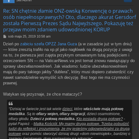
r
Re: SN chętnie złamie ONZ-owską Konwencję o prawach
osób niepełnosprawnych? Oto, dlaczego akurat Gersdorf
została Pierwszą Prezes Sądu Najwyższego. Pokazuję też
przejaw moim zdaniem udowodnionej KORUP
P
sob maja 25, 2019 10:58 am
o
Dzień po
zabiciu szefa OPZZ Jana Guza
(a w zasadzie już w tym dniu)
s
— które zresztą trafiło na xp.pl jako nagłówek na drugą pozycję z uwagi
t
na to, że pierwsza jest zajęta przykrym omawianym tutaj podejściem i
orzeczeniem SN — na VaticanNews.va jest temat znowu nawiązujący do
sprawy ubezwłasnowolnień. Jak wiadomo: ludzie ubezwłasnowolnieni
mają do pary takiego jakby "dublera", który musi dopiero zatwierdzić czy
nawet samodzielnie wymyślić ich decyzję. Bez tego nie ma czynności
prawnej.
Watykan się przyznaje, że chce mataczyć?
“Dzisiaj w świecie jest tak wiele
dzieci
, które
właściwie mają połowę
medalika
. Są to
ofiary wojen, ofiary migracji
, dzieci osamotnione,
ofiary głodu.
Dzieci z połową medalika.
Kto posiada drugą połowę?
-
pytał Papież. -
Matka Kościół. My mamy drugą połowę. Trzeba pobudzić
ludzi do refleksji i zrozumienia, że my jesteśmy odpowiedzialni za drugą
połowę
oraz pomóc stworzyć dzisiaj drugi «dom niewiniątek», bardziej o
zasięgu światowym, dom nastawiony na adopcję”