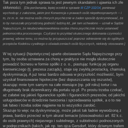
Tak poza tym jednak sprawa ta jest pewnym skandalem i ujawnia ich złe
skłonności.
[Dla porównania, lepiej orzekli w sprawie
III CZP 102/14
, ponieważ
wychodząc z założenia, jakim jest Konwencja o prawach osób niepełnosprawnych -- i
to, że m. in. nie można osób chorych psychicznie w żaden sposób dyskryminować, że
to by naruszało przyrodzoną godność ludzką itd., jak tam uchwalono -- uznali w Sądzie
Najwyższym, że nieubezwłasnowolniona osoba chora psychicznie może ustanowić
pełnomocnika procesowego. Czyli jest to przykład skutecznego dokonania czynności
prawnej, wbrew temu, co można by przypuszczać poprzez odniesienie się do ogólnych
przepisów Kodeksu cywilnego o oświadczeniach osób fizycznych, niekiedy stosowane.]
W tej sytuacji (hipotetyczne) uparte obstawanie Sądu Najwyższego przy
tym, by osoba uznawana za chorą w praktyce nie mogła skutecznie
prowadzić biznesu w formie spółki z o. o., piastując funkcję jej organu
kierowniczego (tj. prezesa zarządu), staje się zwykłą prostacką, chamską
dyskryminacją. A już teraz bardzo odsuwa w przyszłość możliwość, bym
uzyskał finansowanie hipoteczne (bez dopuszczania się oszustw),
skazując mnie tym samym na całe miesiące (np. pół roku) tortur i na
długotrwały brak dziennikarzy dla portalu xp.pl. Po prostu trzeba czekać,
aż załatwi się jakieś figuranckie spółki i figuranckich prezesów, od jakichś
usługodawców w dziedzinie tworzenia i sprzedawania spółek, a o to nie
tak łatwo i trzeba sobie najpierw na to wszystko zarobić.
Skazuje to więc na dyskryminację, może jakoś tak ładnie wywodzoną z
prawa, bardzo przecież w tym akurat temacie (stosowalności art. 82 k.c.
do osób prawnych) niejasnego i subtelnego, z subtelności podnoszonych
w podręcznikach (takich, jak np. ten ojca Gersdorf, który dziwnym trafem