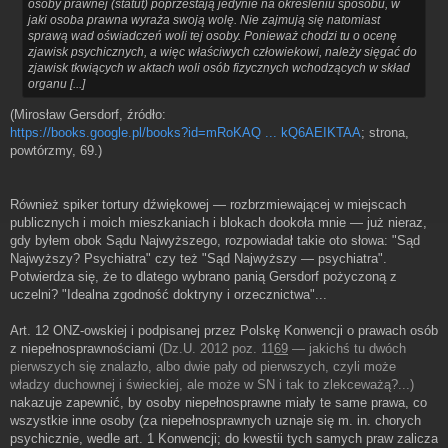
osoby prawnej (statut) poprzestają jedynie na określeniu sposobu, w
jaki osoba prawna wyraża swoją wolę. Nie zajmują się natomiast
sprawą wad oświadczeń woli tej osoby. Ponieważ chodzi tu o ocenę
zjawisk psychicznych, a więc właściwych człowiekowi, należy sięgać do
zjawisk tkwiących w aktach woli osób fizycznych wchodzących w skład
organu [...]
(Mirosław Gersdorf, źródło:
https://books.google.pl/books?id=mRoKAQ ... kQ6AEIKTAA
; strona,
powtórzmy, 69.)
Również spiker tortury dźwiękowej — rozbrzmiewającej w miejscach
publicznych i moich mieszkaniach i blokach dookoła mnie — już nieraz,
gdy byłem obok Sądu Najwyższego, rozpowiadał takie oto słowa: "Sąd
Najwyższy? Psychiatra" czy też "Sąd Najwyższy — psychiatra".
Potwierdza się, że to dlatego wybrano panią Gersdorf pożyczoną z
uczelni? "Idealna zgodność doktryny i orzecznictwa"...
Art. 12 ONZ-owskiej i podpisanej przez Polskę Konwencji o prawach osób
z niepełnosprawnościami
(Dz.U. 2012 poz. 11
69
— jakichś tu dwóch
pierwszych się znalazło, albo dwie pały od pierwszych, czyli może
władzy duchownej i świeckiej, ale może w SN i tak to zlekceważą?...)
nakazuje zapewnić, by osoby niepełnosprawne miały te same prawa, co
wszystkie inne osoby (za niepełnosprawnych uznaje się m. in. chorych
psychicznie, wedle art. 1 Konwencji; do kwestii tych samych praw zalicza