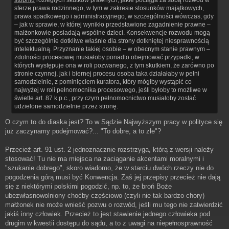
sferze prawa rodzinnego, w tym w zakresie stosunków majątkowych,
prawa spadkowego i administracyjnego, w szczególności wówczas, gdy
– jak w sprawie, w której wynikło przedstawione zagadnienie prawne –
małżonkowie posiadają wspólne dzieci. Konsekwencje rozwodu mogą
być szczególnie dotkliwe właśnie dla strony dotkniętej niesprawnością
intelektualną. Przyznanie takiej osobie – w obecnym stanie prawnym –
zdolności procesowej musiałoby ponadto obejmować przypadki, w
których występuje ona w roli pozwanego, z tym skutkiem, że zarówno po
stronie czynnej, jak i biernej procesu osoba taka działałaby w pełni
samodzielnie, z pominięciem kuratora, który mógłby wystąpić co
najwyżej w roli pełnomocnika procesowego, jeśli byłoby to możliwe w
świetle art. 87 k.p.c., przy czym pełnomocnictwo musiałoby zostać
udzielone samodzielnie przez stronę.
O czym to do diaska jest? To w Sądzie Najwyższym pracy w polityce się
już zaczynamy podejmować?... "To dobre, a to złe"?
Przecież art. 91 ust. 2 jednoznacznie rozstrzyga, którą z wersji należy
stosować! Tu nie ma miejsca na zaciąganie akcentami moralnymi i
"szukanie dobrego", skoro wiadomo, że w starciu dwóch rzeczy nie do
pogodzenia górą musi być Konwencja. Zaś jej przepisy przecież nie dają
się z niektórymi polskimi pogodzić, np. to, że broń Boże
ubezwłasnowolniony choćby częściowo (czyli nie tak bardzo chory)
małżonek nie może wnieść pozwu o rozwód, jeśli mu tego nie zatwierdzić
jakiś inny człowiek. Przecież to jest stawienie jednego człowieka pod
drugim w kwestii dostępu do sądu, a to z uwagi na niepełnosprawność