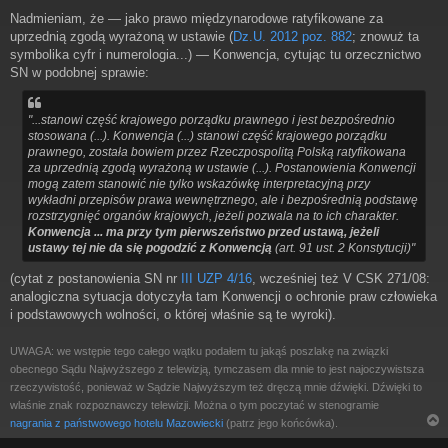
o
Nadmieniam, że — jako prawo międzynarodowe ratyfikowane za
s
uprzednią zgodą wyrażoną w ustawie (
Dz.U. 2012 poz. 882
; znowuż ta
t
symbolika cyfr i numerologia...) — Konwencja, cytując tu orzecznictwo
SN w podobnej sprawie:
"...stanowi część krajowego porządku prawnego i jest bezpośrednio
stosowana (...). Konwencja (...) stanowi część krajowego porządku
prawnego, została bowiem przez Rzeczpospolitą Polską ratyfikowana
za uprzednią zgodą wyrażoną w ustawie (...). Postanowienia Konwencji
mogą zatem stanowić nie tylko wskazówkę interpretacyjną przy
wykładni przepisów prawa wewnętrznego, ale i bezpośrednią podstawę
rozstrzygnięć organów krajowych, jeżeli pozwala na to ich charakter.
Konwencja ... ma przy tym pierwszeństwo przed ustawą, jeżeli
ustawy tej nie da się pogodzić z Konwencją
(art. 91 ust. 2 Konstytucji)"
(cytat z postanowienia SN nr
III UZP 4/16
, wcześniej też V CSK 271/08:
analogiczna sytuacja dotyczyła tam Konwencji o ochronie praw człowieka
i podstawowych wolności, o której właśnie są te wyroki).
UWAGA: we wstępie tego całego wątku podałem tu jakąś poszlakę na związki
obecnego Sądu Najwyższego z telewizją, tymczasem dla mnie to jest najoczywistsza
rzeczywistość, ponieważ w Sądzie Najwyższym też dręczą mnie dźwięki. Dźwięki to
wlaśnie znak rozpoznawczy telewizji. Można o tym poczytać w stenogramie
nagrania z państwowego hotelu Mazowiecki
(patrz jego końcówka).