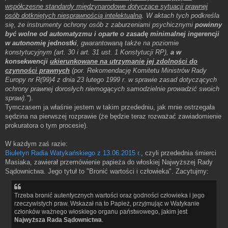
współczesne standardy międzynarodowe dotyczące sytuacji prawnej
osób dotkniętych niesprawnością intelektualną
. W aktach tych podkreśla
się, że instrumenty ochrony osób z zaburzeniami psychicznymi
powinny
być wolne od automatyzmu i oparte o zasadę minimalnej ingerencji
w autonomię jednostki
, gwarantowaną także na poziomie
konstytucyjnym (art. 30 i art. 31 ust. 1 Konstytucji RP),
a w
konsekwencji
ukierunkowane na utrzymanie jej zdolności do
czynności prawnych
(por. Rekomendację Komitetu Ministrów Rady
Europy nr R(99)4 z dnia 23 lutego 1999 r. w sprawie zasad dotyczących
ochrony prawnej dorosłych niemogących samodzielnie prowadzić swoich
spraw)."
).
Tymczasem ja właśnie jestem w takim przededniu, jak mnie ostrzegała
sędzina na pierwszej rozprawie (że będzie teraz rozważać zawiadomienie
prokuratora o tym procesie).
W każdym zaś razie:
Biuletyn Radia Watykańskiego z 13.06.2015 r.
, czyli przedednia śmierci
Masiaka, zawierał przemówienie papieża do włoskiej Najwyższej Rady
Sądownictwa. Jego tytuł to "Bronić wartości i człowieka". Zacytujmy:
Trzeba bronić autentycznych wartości oraz godności człowieka i jego
rzeczywistych praw. Wskazał na to Papież, przyjmując w Watykanie
członków ważnego włoskiego organu państwowego, jakim jest
Najwyższa Rada Sądownictwa
.