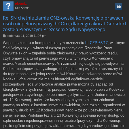
piotrniz
Site Admin
r
Re: SN chętnie złamie ONZ-owską Konwencję o prawach
osób niepełnosprawnych? Oto, dlaczego akurat Gersdorf
została Pierwszym Prezesem Sądu Najwyższego
P
sob maja 11, 2019 11:26 pm
o
Wspominałem tu o kompromitującym orzeczeniu
III CZP 66/17
, w którym
s
Sąd Najwyższy -- wbrew słusznym propozycjom Rzecznika Praw
t
Obywatelskich -- zupełnie sobie zlekceważył prawo wyższego rzędu,
czyli omawianą tu od pierwszego wpisu w tym wątku
Konwencję o
prawach osób niepełnosprawnych
, i zamiast niej ciągle się powoływał na
Kodeks postępowania cywilnego, choć jest z nią wyraźnie sprzeczny i to
do tego stopnia, że jedną rzecz mówi Konwencja, odwrotną rzecz mówi
Kodeks i
vice versa
: nie ma tu hierarchii ogólnikowe-bardziej
szczegółowe, lecz w praktyce analizę prawa można by zacząć od
którejkolwiek z tych norm, tj. przepisu Konwencji albo przepisu Kodeksu
postępowania cywilnego, bo oba mówią o tym samym. Jeden mianowicie,
art. 12 Konwencji, mówi, że każdy chory psychicznie ma zdolność
prawną na równi z każdym innym człowiekiem, bez różnic i ograniczeń w
prawach, drugi: art. 12 Kodeksu cywilnego -- że po ubezwłasnowolnieniu
się jej nie ma. Podobnie też art. 13 Konwencji zapewnia równy dostęp do
sądu osobie niepełnosprawnej i innej osobie (przy czym dla Konwencji,
jak to ogólnie się przyjmuje w aktach prawa międzynarodowego, które nie