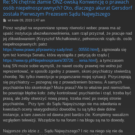
Re: SN chętnie złamie ONZ-owską Konwencję o prawach
osób niepełnosprawnych? Oto, dlaczego akurat Gersdorf
została Pierwszym Prezesem Sądu Najwyższego
P
wt kwie 09, 2019 1:47 am
o
Przez wzgląd na wspomniane sprawy równości wobec prawa ma aż
s
upaść instytucja ubezwłasnowolnienia, sam rząd przyznał, że pracuje nad
t
jej zlikwidowaniem (Krzysztof Michałkiewicz, pełnomocnik rządu ds. osób
niepełnosprawnych: patrz
https://www.prawo.pl/prawnicy-sady/inst ... 00550.html
), zajmowała się
tym też komisja Senatu, która wystąpiła z petycją do rządu (
https://www.rp.pl/Niepelnosprawni/30726 ... ienia.html
), a tymczasem
tutaj SN może sobie wymyśli, że nawet osoby prawnej nie wolno już
reprezentować, w sposób zgodny z prawem, skoro psychiatrzy stwierdzą
chorobę. Nic tylko inwestycje w pogarszanie mojej sytuacji. Przyczepiają
się psychiatrzy — pożegnaj się z prowadzeniem biznesu. A samych
psychiatrów kto skontroluje? Może prasa? Ale to właśnie jest niemożliwe,
bo powstaje błędne koło: żeby kontrolować psychiatrów i rząd, trzeba być
prasą, ale żeby otworzyć nową prasę, trzeba mieć po swojej stronie
psychiatrów... Przy tym: do Sądu Najwyższego nie ma odwołania w
kwestiach oceny wiarygodności dowodów, tu są tylko dwie dolne
instancje, a tam zawsze od dawna jest bardzo źle. Kompletny wasalizm
względem telewizji. Wszędzie tu na forum i na blogu są na to dowody.
Najgorsze zło idzie z... Sądu Najwyższego? I nic na niego się nie da