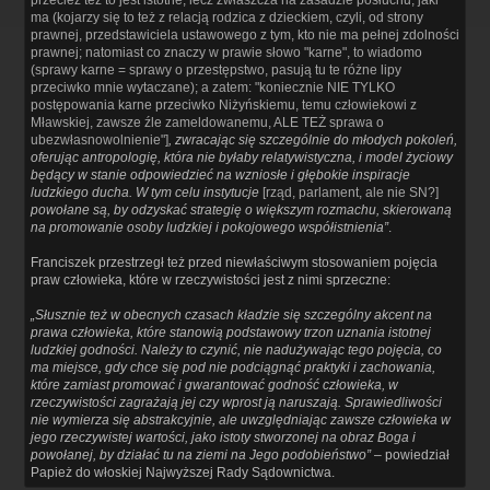
ma (kojarzy się to też z relacją rodzica z dzieckiem, czyli, od strony
prawnej, przedstawiciela ustawowego z tym, kto nie ma pełnej zdolności
prawnej; natomiast co znaczy w prawie słowo "karne", to wiadomo
(sprawy karne = sprawy o przestępstwo, pasują tu te różne lipy
przeciwko mnie wytaczane); a zatem: "koniecznie NIE TYLKO
postępowania karne przeciwko Niżyńskiemu, temu człowiekowi z
Mławskiej, zawsze źle zameldowanemu, ALE TEŻ sprawa o
ubezwłasnowolnienie"]
, zwracając się szczególnie do młodych pokoleń,
oferując antropologię, która nie byłaby relatywistyczna, i model życiowy
będący w stanie odpowiedzieć na wzniosłe i głębokie inspiracje
ludzkiego ducha. W tym celu instytucje
[rząd, parlament, ale nie SN?]
powołane są, by odzyskać strategię o większym rozmachu, skierowaną
na promowanie osoby ludzkiej i pokojowego współistnienia”
.
Franciszek przestrzegł też przed niewłaściwym stosowaniem pojęcia
praw człowieka, które w rzeczywistości jest z nimi sprzeczne:
„Słusznie też w obecnych czasach kładzie się szczególny akcent na
prawa człowieka, które stanowią podstawowy trzon uznania istotnej
ludzkiej godności. Należy to czynić, nie nadużywając tego pojęcia, co
ma miejsce, gdy chce się pod nie podciągnąć praktyki i zachowania,
które zamiast promować i gwarantować godność człowieka, w
rzeczywistości zagrażają jej czy wprost ją naruszają. Sprawiedliwości
nie wymierza się abstrakcyjnie, ale uwzględniając zawsze człowieka w
jego rzeczywistej wartości, jako istoty stworzonej na obraz Boga i
powołanej, by działać tu na ziemi na Jego podobieństwo”
– powiedział
Papież do włoskiej Najwyższej Rady Sądownictwa.