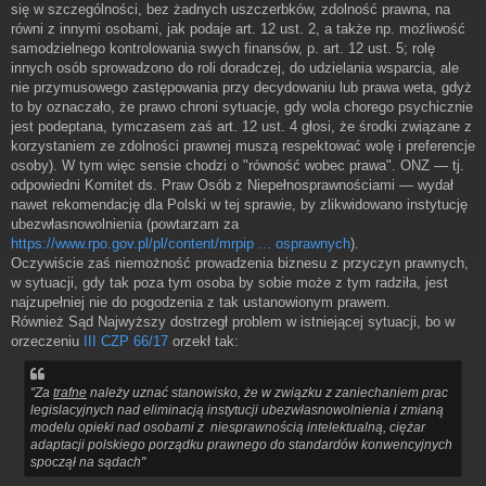
się w szczególności, bez żadnych uszczerbków, zdolność prawna, na
równi z innymi osobami, jak podaje art. 12 ust. 2, a także np. możliwość
samodzielnego kontrolowania swych finansów, p. art. 12 ust. 5; rolę
innych osób sprowadzono do roli doradczej, do udzielania wsparcia, ale
nie przymusowego zastępowania przy decydowaniu lub prawa weta, gdyż
to by oznaczało, że prawo chroni sytuacje, gdy wola chorego psychicznie
jest podeptana, tymczasem zaś art. 12 ust. 4 głosi, że środki związane z
korzystaniem ze zdolności prawnej muszą respektować wolę i preferencje
osoby). W tym więc sensie chodzi o "równość wobec prawa". ONZ — tj.
odpowiedni Komitet ds. Praw Osób z Niepełnosprawnościami — wydał
nawet rekomendację dla Polski w tej sprawie, by zlikwidowano instytucję
ubezwłasnowolnienia (powtarzam za
https://www.rpo.gov.pl/pl/content/mrpip ... osprawnych
).
Oczywiście zaś niemożność prowadzenia biznesu z przyczyn prawnych,
w sytuacji, gdy tak poza tym osoba by sobie może z tym radziła, jest
najzupełniej nie do pogodzenia z tak ustanowionym prawem.
Również Sąd Najwyższy dostrzegł problem w istniejącej sytuacji, bo w
orzeczeniu
III CZP 66/17
orzekł tak:
"Za
trafne
należy uznać stanowisko, że w związku z zaniechaniem prac
legislacyjnych nad eliminacją instytucji ubezwłasnowolnienia i zmianą
modelu opieki nad osobami z niesprawnością intelektualną, ciężar
adaptacji polskiego porządku prawnego do standardów konwencyjnych
spoczął na sądach"