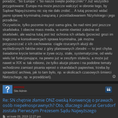
poradzić, "bo Europa" i "bo nasze święte podręczniki"? Już wszystko
przygotowane: Europa ma może jeszcze walczyć w obronie tego, by
Sądowi Najwyższemu nic się nie dało zrobić... A tutaj przecież widać
jasno sprawę kryminalną związaną z prześladowaniem Niżyńskiego i jego
przodków...
Oczywiście, tylko pozornie to jest sama góra, bo nad nimi jest jeszcze
skarbówka. I obecne mass media, w sumie również zależne od
skarbówki, ale ważna tutaj jest też ochrona ich układu (przecież grozi im
tragiczna w konsekwencjach sprawa kryminalna, jak można
przypuszczać z ich zachowania: ciągle rzucanych aluzji do
wyśledzonych faktów oraz z góry planowanych zbrodni — to jest chyba
świadome krycie tematów w żywe oczy, stałe, systematyczne, od wielu
wielu lat funkcjonujące, na pewno już w zeszłym stuleciu, a może już
nawet w XIX w. tak robiono, że tylko aluzje pisano i na podobne tematy
wchodzono zamiast pisania wprost o skandalach papiestwa; trzeba by
sprawdzić archiwa, jak to tam było, np. w okolicach czasowych śmierci
Nietzschego, np. w przeddzień).
piotrniz
Site Admin
r
Re: SN chętnie złamie ONZ-owską Konwencję o prawach
osób niepełnosprawnych? Oto, dlaczego akurat Gersdorf
została Pierwszym Prezesem Sądu Najwyższego
P
wt kwie 09, 2019 12:27 pm