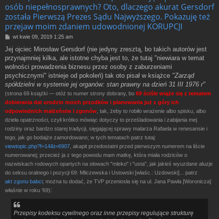
osób niepełnosprawnych? Oto, dlaczego akurat Gersdorf
została Pierwszą Prezes Sądu Najwyższego. Pokazuję też
przejaw moim zdaniem udowodnionej KORUPCJI
P
wt kwie 09, 2019 1:25 am
o
Jej ojciec Mirosław Gersdorf (nie jedyny zresztą, bo takich autorów jest
s
przynajmniej kilka, ale istotne chyba jest to, że tutaj "niewiara w temat
t
wolności prowadzenia biznesu przez osoby z zaburzeniami
psychicznymi" istnieje od pokoleń) tak oto pisał w książce
"Zarząd
spółdzielni w systemie jej organów: stan prawny na dzień 31 III 1976 r"
(strona 69 książki — otóż to numer strony dobrany, bo
69 ściśle wiąże się z tematem
dobierania dat urodzin moich przodków i planowania już z góry ich
odpowiednich małżeństw i zgonów
, tak, żeby to robiło wrażenie albo spisku, albo
dzieła opatrzności, czyli krótko mówiąc dotyczy to prześladowania i zabijania mej
rodziny oraz bardzo starej tradycji, sięgającej sprawy malarza Rafaela w renesansie i
tego, jak go bodajże zamordowano; w tych tematach patrz tutaj:
viewtopic.php?f=14&t=6907
, akapit przedostatni przed pierwszym numerem na liście
numerowanej; przecież ja z tego powodu mam matkę, która miała rodziców o
nazwiskach rodowych opartych na słowach "mleko" i "usta", jak jakieś wyuzdane aluzje
do seksu oralnego i pozycji 69: Mliczewska i Ustowski [właśc.: Uzdowski]... patrz
akt zgonu babci
; można tu dodać, że TVP przeniosła się na ul. Jana Pawła [Woronicza]
:
właśnie w roku '69)
Przepisy kodeksu cywilnego oraz inne przepisy regulujące strukturę