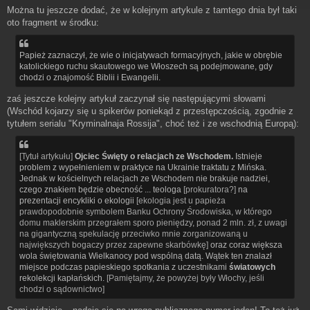
Można tu jeszcze dodać, że w kolejnym artykule z tamtego dnia był taki
oto fragment w środku:
Papież zaznaczył, że wie o inicjatywach formacyjnych, jakie w obrębie
katolickiego ruchu skautowego we Włoszech są podejmowane, gdy
chodzi o znajomość Biblii i Ewangelii.
zaś jeszcze kolejny artykuł zaczynał się następującymi słowami
(Wschód kojarzy się u spikerów poniekąd z przestępczością, zgodnie z
tytułem serialu "Kryminalnaja Rossija", choć też i ze wschodnią Europą):
[Tytuł artykułu]
Ojciec Święty o relacjach ze Wschodem.
Istnieje
problem z wypełnieniem w praktyce na Ukrainie traktatu z Mińska.
Jednak w kościelnych relacjach ze Wschodem nie brakuje nadziei,
czego znakiem będzie obecność ... teologa
[prokuratora?]
na
prezentacji encykliki o ekologii
[ekologia jest u papieża
prawdopodobnie symbolem Banku Ochrony Środowiska, w którego
domu maklerskim przegrałem sporo pieniędzy, ponad 2 mln. zł, z uwagi
na gigantyczną spekulację przeciwko mnie zorganizowaną u
największych bogaczy przez zapewne skarbówkę]
oraz coraz większa
wola świętowania Wielkanocy pod wspólną datą. Wątek ten znalazł
miejsce podczas papieskiego spotkania z uczestnikami
światowych
rekolekcji kapłańskich.
[Pamiętajmy, że powyżej były Włochy, jeśli
chodzi o sądownictwo]