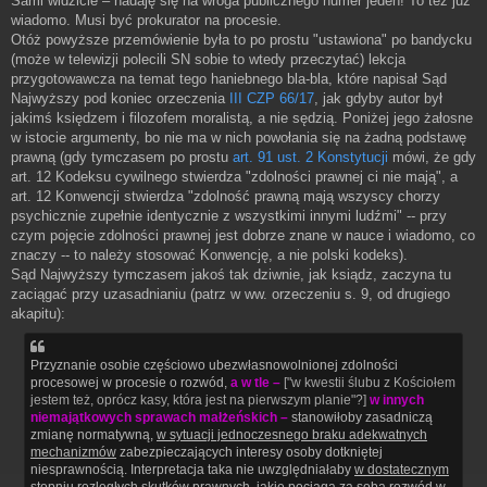
Sami widzicie – nadaję się na wroga publicznego numer jeden! To też już
wiadomo. Musi być prokurator na procesie.
Otóż powyższe przemówienie była to po prostu "ustawiona" po bandycku
(może w telewizji polecili SN sobie to wtedy przeczytać) lekcja
przygotowawcza na temat tego haniebnego bla-bla, które napisał Sąd
Najwyższy pod koniec orzeczenia
III CZP 66/17
, jak gdyby autor był
jakimś księdzem i filozofem moralistą, a nie sędzią. Poniżej jego żałosne
w istocie argumenty, bo nie ma w nich powołania się na żadną podstawę
prawną (gdy tymczasem po prostu
art. 91 ust. 2 Konstytucji
mówi, że gdy
art. 12 Kodeksu cywilnego stwierdza "zdolności prawnej ci nie mają", a
art. 12 Konwencji stwierdza "zdolność prawną mają wszyscy chorzy
psychicznie zupełnie identycznie z wszystkimi innymi ludźmi" -- przy
czym pojęcie zdolności prawnej jest dobrze znane w nauce i wiadomo, co
znaczy -- to należy stosować Konwencję, a nie polski kodeks).
Sąd Najwyższy tymczasem jakoś tak dziwnie, jak ksiądz, zaczyna tu
zaciągać przy uzasadnianiu (patrz w ww. orzeczeniu s. 9, od drugiego
akapitu):
Przyznanie osobie częściowo ubezwłasnowolnionej zdolności
procesowej w procesie o rozwód,
a w tle –
["w kwestii ślubu z Kościołem
jestem też, oprócz kasy, która jest na pierwszym planie"?]
w innych
niemajątkowych sprawach małżeńskich –
stanowiłoby zasadniczą
zmianę normatywną,
w sytuacji jednoczesnego braku adekwatnych
mechanizmów
zabezpieczających interesy osoby dotkniętej
niesprawnością. Interpretacja taka nie uwzględniałaby
w dostatecznym
stopniu
rozległych skutków prawnych, jakie pociąga za sobą rozwód w