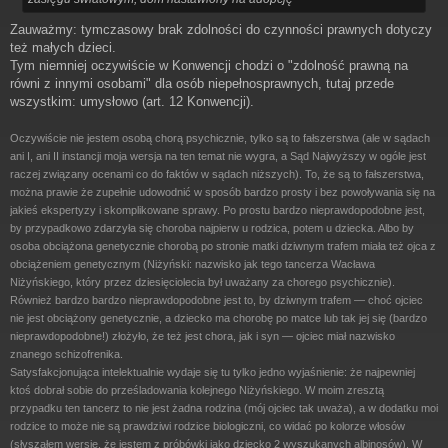
Zauważmy: tymczasowy brak zdolności do czynności prawnych dotyczy
też małych dzieci.
Tym niemniej oczywiście w Konwencji chodzi o "zdolność prawną na
równi z innymi osobami" dla osób niepełnosprawnych, tutaj przede
wszystkim: umysłowo (art. 12 Konwencji).
Oczywiście nie jestem osobą chorą psychicznie, tylko są to fałszerstwa (ale w sądach
ani I, ani II instancji moja wersja na ten temat nie wygra, a Sąd Najwyższy w ogóle jest
raczej związany ocenami co do faktów w sądach niższych). To, że są to fałszerstwa,
można prawie że zupełnie udowodnić w sposób bardzo prosty i bez powoływania się na
jakieś ekspertyzy i skomplikowane sprawy. Po prostu bardzo nieprawdopodobne jest,
by przypadkowo zdarzyła się choroba najpierw u rodzica, potem u dziecka. Albo by
osoba obciążona genetycznie chorobą po stronie matki dziwnym trafem miała też ojca z
obciążeniem genetycznym (Niżyński: nazwisko jak tego tancerza Wacława
Niżyńskiego, który przez dziesięciolecia był uważany za chorego psychicznie).
Również bardzo bardzo nieprawdopodobne jest to, by dziwnym trafem — choć ojciec
nie jest obciążony genetycznie, a dziecko ma chorobę po matce lub tak jej się (bardzo
nieprawdopodobne!) złożyło, że też jest chora, jak i syn — ojciec miał nazwisko
znanego schizofrenika.
Satysfakcjonująca intelektualnie wydaje się tu tylko jedno wyjaśnienie: że najpewniej
ktoś dobrał sobie do prześladowania kolejnego Niżyńskiego. W moim zresztą
przypadku ten tancerz to nie jest żadna rodzina (mój ojciec tak uważa), a w dodatku moi
rodzice to może nie są prawdziwi rodzice biologiczni, co widać po kolorze włosów
(słyszałem wersję, że jestem z próbówki jako dziecko 2 wyszukanych albinosów). W