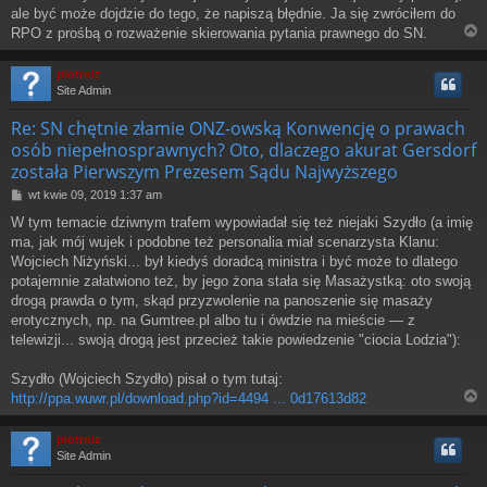
ale być może dojdzie do tego, że napiszą błędnie. Ja się zwróciłem do
RPO z prośbą o rozważenie skierowania pytania prawnego do SN.
piotrniz
Site Admin
r
Re: SN chętnie złamie ONZ-owską Konwencję o prawach
osób niepełnosprawnych? Oto, dlaczego akurat Gersdorf
została Pierwszym Prezesem Sądu Najwyższego
P
wt kwie 09, 2019 1:37 am
o
W tym temacie dziwnym trafem wypowiadał się też niejaki Szydło (a imię
s
ma, jak mój wujek i podobne też personalia miał scenarzysta Klanu:
t
Wojciech Niżyński... był kiedyś doradcą ministra i być może to dlatego
potajemnie załatwiono też, by jego żona stała się Masażystką: oto swoją
drogą prawda o tym, skąd przyzwolenie na panoszenie się masaży
erotycznych, np. na Gumtree.pl albo tu i ówdzie na mieście — z
telewizji... swoją drogą jest przecież takie powiedzenie "ciocia Lodzia"):
Szydło (Wojciech Szydło) pisał o tym tutaj:
http://ppa.wuwr.pl/download.php?id=4494 ... 0d17613d82
piotrniz
Site Admin
r