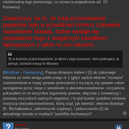
intelektualną tego pierwszego, co oznacza pogwałcenie art. 13
Konwencji.
Zważywszy na to, że tutaj przemówienie
papieskie było w przeddzień śmierci człowieka
nazwiskiem Masiak, trafne wydaje się
zestawienie tego z wulgarnym kawałkiem
hiphopowym z takim to oto tekstem:
Ty w komrze przed księdzem, w dłoni z jego kutasem. Nim połknąłeś, to
jęknął, zamiast masuj to Massey
(
Młodziak – Farmazony
). Pasuje dziwnym trafem i (1) do żałosnego
robienia ze mnie wroga publicznego nr 1 (gdyż sędzia właśnie "rozważa"
zawiadomienie w mojej sprawie prokuratora o toczącej się sprawie celem
wystąpienia przez niego z wnioskiem o ubezwłasnowolnienie; oczywiście
pokazałem im te wszystkie argumenty prawne, włącznie z konwencją i
postawą wszystkich ważnych organów), i to pod koniec podobno istnienia
instytucji ubezwłasnowolnienia, którą rząd, jak twierdzi, właśnie likwiduje
(K. Michałkiewicz, pełnomocnik rządowy), i jednocześnie (2) do
aktualnego tematu w mediach "pedofilia duchownych".
piotrniz
Site Admin