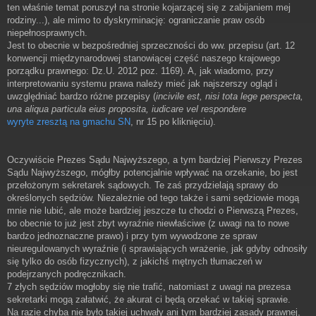
ten właśnie temat poruszył na stronie kojarzącej się z zabijaniem mej
rodziny...), ale mimo to dyskryminację: ograniczanie praw osób
niepełnosprawnych.
Jest to obecnie w bezpośredniej sprzeczności do ww. przepisu (art. 12
konwencji międzynarodowej stanowiącej część naszego krajowego
porządku prawnego: Dz.U. 2012 poz. 1169). A, jak wiadomo, przy
interpretowaniu systemu prawa należy mieć jak najszerszy ogląd i
uwzględniać bardzo różne przepisy (
incivile est, nisi tota lege perspecta,
una aliqua particula eius proposita, iudicare vel respondere
wyryte zresztą na gmachu SN
, nr 15 po kliknięciu).
Oczywiście Prezes Sądu Najwyższego, a tym bardziej Pierwszy Prezes
Sądu Najwyższego, mógłby potencjalnie wpływać na orzekanie, bo jest
przełożonym sekretarek sądowych. Te zaś przydzielają sprawy do
określonych sędziów. Niezależnie od tego także i sami sędziowie mogą
mnie nie lubić, ale może bardziej jeszcze tu chodzi o Pierwszą Prezes,
bo obecnie to już jest zbyt wyraźnie niewłaściwe (z uwagi na to nowe
bardzo jednoznaczne prawo) i przy tym wywodzone ze spraw
nieuregulowanych wyraźnie (i sprawiających wrażenie, jak gdyby odnosiły
się tylko do osób fizycznych), z jakichś mętnych tłumaczeń w
podejrzanych podręcznikach.
7 złych sędziów mogłoby się nie trafić, natomiast z uwagi na prezesa
sekretarki mogą załatwić, że akurat ci będą orzekać w takiej sprawie.
Na razie chyba nie było takiej uchwały ani tym bardziej zasady prawnej,