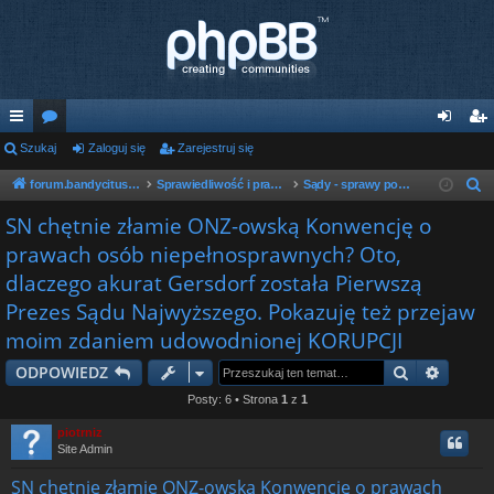
ię
Szukaj
or
Zaloguj się
Zarejestruj się
al
ar
ce
a
og
ej
forum.bandycituska.com
Sprawiedliwość i prawo w państwie bandyckim
Sądy - sprawy pozostałe
S
z
j
uj
es
SN chętnie złamie ONZ-owską Konwencję o
u
prawach osób niepełnosprawnych? Oto,
…
si
tru
k
dlaczego akurat Gersdorf została Pierwszą
ę
j
a
Prezes Sądu Najwyższego. Pokazuję też przejaw
j
si
moim zdaniem udowodnionej KORUPCJI
ę
Szukaj
Wyszu
ODPOWIEDZ
Posty: 6 • Strona
1
z
1
piotrniz
Site Admin
SN chętnie złamie ONZ-owską Konwencję o prawach