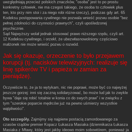
uwzględniają przecież polskich znaczków, "osoba" jest to po prostu
konkretny człowiek, nie ma czegoś takiego, że osoba to człowiek plus
ten, kto przy nim stoi i za niego robi różne rzeczy), podczas gdy art. 65
Kodeksu postępowania cywilnego nie pozwala wnieść pozwu osobie "bez
pełnej zdolności do czynności prawnych", czyli upośledzonej
psychicznie.
Sąd Najwyższy wolał jednak stosować prawo niższego rzędu, czyli art.
12 Kodeksu cywilnego, i orzekł, że ubezwłasnowolniony częściowo
małżonek nie może wnieść pozwu o rozwód.
Jak się okazuje, orzeczenie to było przejawem
korupcji (tj. nacisków telewizyjnych: realizuje się
linię spikerów TV i papieża w zamian za
pieniądze).
Oczywiście to, że ja to wytykam, nic nie poprawi, może być co najwyżej
jeszcze gorzej: inni się zaczną solidaryzować, bo może lud jak to zwykle
bywa "daje się robić totalnie w konia co do swych praw" i w związku z
tym "szerokie poparcie mędrców już na pewno uśmierzy wszystkie
wątpliwości".
Oto szczegóły.
Zajmijmy się najpierw postacią zamordowanego za
czasów rządów premier Kopacz Łukasza Masiaka (dziennikarza Łukasza
Masiaka z Mławy, który jest jakby ideowo moim sobowtórem, ponieważ ja