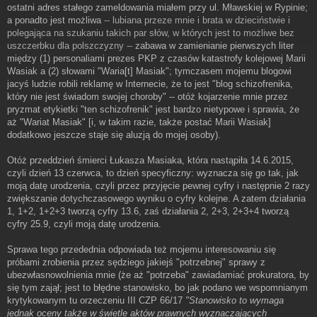
ostatni adres stałego zameldowania miałem przy ul. Mławskiej w Rypinie;
a ponadto jest możliwa
-- lubiana przeze mnie i brata w dzieciństwie i
polegająca na szukaniu takich par słów, w których jest to możliwe bez
uszczerbku dla polszczyzny --
zabawa w zamienianie pierwszych liter
między (1) personaliami prezes PKP z czasów katastrofy kolejowej Marii
Wasiak a (2) słowami "Waria[t] Masiak"; tymczasem mojemu blogowi
jacyś ludzie robili reklamę w Internecie, że to jest "blog schizofrenika,
który nie jest świadom swojej choroby" -- otóż kojarzenie mnie przez
pryzmat etykietki "ten schizofrenik" jest bardzo nietypowe i sprawia, że
aż "Wariat Masiak" [i, w takim razie, także postać Marii Wasiak]
dodatkowo jeszcze staje się aluzją do mojej osoby).
Otóż przeddzień śmierci Łukasza Masiaka, która nastąpiła 14.6.2015,
czyli dzień 13 czerwca, to dzień specyficzny: wyznacza się go tak, jak
moją datę urodzenia, czyli przez przyjęcie pewnej cyfry i następnie 2 razy
zwiększanie dotychczasowego wyniku o cyfry kolejne. A zatem działania
1, 1+2, 1+2+3 tworzą cyfry 13.6, zaś działania 2, 2+3, 2+3+4 tworzą
cyfry 25.9, czyli moją datę urodzenia.
Sprawa tego przedednia odpowiada też mojemu interesowaniu się
próbami zrobienia przez sędziego jakiejś "potrzebnej" sprawy z
ubezwłasnowolnienia mnie (że aż "potrzeba" zawiadamiać prokuratora, by
się tym zajął; jest to błędne stanowisko, bo jak podano we wspomnianym
krytykowanym tu orzeczeniu III CZP 66/17
"Stanowisko to wymaga
jednak oceny także w świetle
aktów prawnych wyznaczających