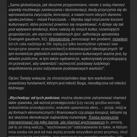
„Sama globalizacja, jak słusznie przypomniano, niesie z sobą również
aspekty możliwego zamieszania i dezorientacji, kiedy przyczynia się do
wprowadzania zwyczajów, koncepcji, a nawet norm obcych danemu
społeczeństwu
– mówił Franciszek. –
Wynika stąd niszczenie korzeni
kulturowych, które przecież powinno się respektować. A dzieje się tak
pod wpływem tendencji, które należą do innych kultur, rozwiniętych
gospodarczo, ale etycznie osłabionych (por. adhortacja apostolska
Evangelii gaudium, 62
).
Wielokrotnie
, poruszając ten problem,
mówiłem
[ot ich cała nadzieja w SN: będą już tylko bezmyślnie cytować swe
korupcyjne pewnie orzecznictwo!]
o kolonizacjach ideologicznych. W
tym kontekście głębokich wstrząsów korzeni kulturowych ważne jest, by
władze publiczne, w tym także sądownicze, wykorzystały przysługującą
im przestrzeń, aby utwierdzić i wzmocnić podstawy ludzkiego
współistnienia przez odzyskanie podstawowych wartości”
.
Ojciec Święty wskazał, że chrześcijaństwo daje tym wartościom
prawdziwy fundament, którym jest miłość Boga, nieodłączna od miłości
bliźniego:
„
Wychodząc od tych podstaw
, można skutecznie zahamować również
takie zjawiska, jak wzrost przestępczości
[czy raczej groźba wzrostu
wskaźników przestępczości, wskutek ujawnienia afery... – przyp. mój]
w
jej formach ekonomicznych i finansowych czy plaga korupcji, którymi są
też skażone demokracje najbardziej rozwinięte.
Trzeba koniecznie
interweniować nie tylko karnie, ale również wychowawczo
[o, proszę,
jak tu ze mną walczy... "wychowawcze" oddziaływanie to takie, w którym
inna osoba nie jest od nas wyżej przede wszystkim przez przymus, choć
przecież też to jest istotne, lecz zwłaszcza na zasadzie posłuchu, jaki