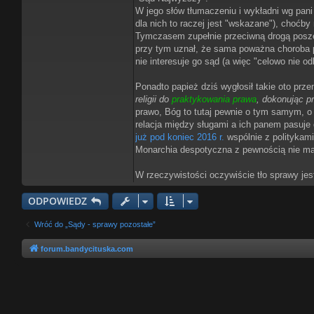
W jego słów tłumaczeniu i wykładni wg pani 
dla nich to raczej jest "wskazane"), choćby
Tymczasem zupełnie przeciwną drogą posz
przy tym uznał, że sama poważna choroba p
nie interesuje go sąd (a więc "celowo nie odb
Ponadto papież dziś wygłosił takie oto prze
religii do
praktykowania prawa
, dokonując p
prawo, Bóg to tutaj pewnie o tym samym, o o
relacja między sługami a ich panem pasuje 
już pod koniec 2016 r.
wspólnie z politykami
Monarchia despotyczna z pewnością nie ma 
W rzeczywistości oczywiście tło sprawy jest
ODPOWIEDZ
Wróć do „Sądy - sprawy pozostałe”
forum.bandycituska.com