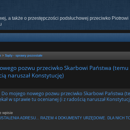
ej, a także o przestępczości podsłuchowej przeciwko Piotrowi 
u
m
Sądy - sprawy pozostałe
go pozwu przeciwko Skarbowi Państwa (temu są
cią naruszał Konstytucję)
szukiwanie zaawansowane
o mojego nowego pozwu przeciwko Skarbowi Państwa (te
kał w sprawie tu ocenianej (i z radością naruszał Konstytucj
e wpisie
LENIA ADRESU... RAZEM 4 DOKUMENTY URZĘDOWE. DLA NICH TO NIC. Są