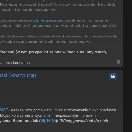
onstytucją nie poruszali. Dlaczego? Bo to o czym innym uchwała... Nie o takich
chwała... Nie o takich pokrzywdzonych...
 podobnie jak niedawno
w tamtej sprawie
zastosowała, mimo moich uwag nie
unkcie 4. Można kliknąć i poczytać: o uchwale był punkt 1, a o tamtej błędnej linii
z sąd pod właściwym adresem wbrew obowiązkowi sędziego, to omawiają te kwestie
ale w sądzie może zdaniem niektórych musi triumfować nieuctwo...
ardami (w tym przypadku są one w istocie na inny temat),
N
la mnie korzystne.
a
g
szał Konstytucję)
ó
r
ę
7406
), a także przy pomawianiu mnie o znieważenie funkcjonariusza
sko Mojsa kojarzy się z wyznaniem mojżeszowym i prawem
ania. Brzmi ona tak (
Wj 16:15
):
"Wtedy powiedział do nich