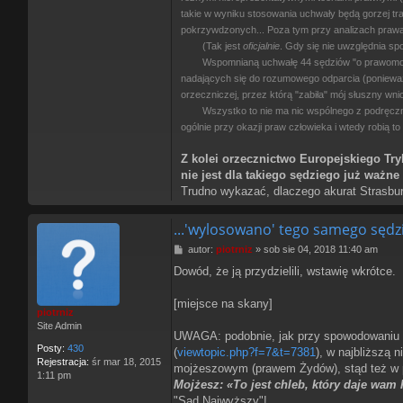
takie w wyniku stosowania uchwały będą gorzej tra
pokrzywdzonych... Poza tym przy analizach prawa 
(Tak jest
oficjalnie
. Gdy się nie uwzględnia sp
Wspomnianą uchwałę 44 sędziów "o prawomocn
nadających się do rozumowego odparcia (ponieważ
orzeczniczej, przez którą "zabiła" mój słuszny wnio
Wszystko to nie ma nic wspólnego z podręczn
ogólnie przy okazji praw człowieka i wtedy robią 
Z kolei orzecznictwo Europejskiego Tr
nie jest dla takiego sędziego już ważne
Trudno wykazać, dlaczego akurat Strasbur
...'wylosowano' tego samego sędzie
P
autor:
piotrniz
»
sob sie 04, 2018 11:40 am
o
Dowód, że ją przydzielili, wstawię wkrótce.
s
t
[miejsce na skany]
piotrniz
Site Admin
UWAGA: podobnie, jak przy spowodowaniu
Posty:
430
(
viewtopic.php?f=7&t=7381
), w najbliższą
Rejestracja:
śr mar 18, 2015
mojżeszowym (prawem Żydów), stąd też w p
1:11 pm
Mojżesz: «To jest chleb, który daje wam
"Sąd Najwyższy"!