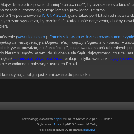
Mojsy. Istnieje też pewnie dla niej "konieczność", by orzeczenie się kiedyś 
 na zasadzie jeszcze głębszego łamania praw jednej ze stron.
edł SN w postanowieniu
IV CNP 25/13
, gdzie także po 4 latach od nadania k
sychiczna wystarcza, by przekreślić skuteczność doręczenia, choćby nawet 
iera").
mówienie (
www.niedziela.pl
):
Franciszek: wiara w Jezusa pozwala nam czynić
rojekcji na naszą relację z Bogiem relacji między sługami a ich panem -- zau
biektywnej prawdzie; zbliżenie "religii", realizowania jakichś arbitralnych po
do hierarchii sądów, w tym: do słuchania się Sądu Najwyższego, co tutaj jest
 ogłosił
intronizację Chrystusa Króla
, brakuje tu tylko wzmianki
"i jego pierw
nic wspólnego z należytym ustrojem Polski.
 korupcyjne, a religią jest zamiłowanie do pieniądza.
Technologię dostarcza
phpBB
® Forum Software © phpBB Limited
Style autor:
Arty
- phpBB 3.3 autor: MrGaby
Polski pakiet językowy dostarcza
phpBB.pl