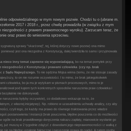
ilnie odpowiedzialnego w mym nowym pozwie. Chodzi tu o (ubrane m.
przełomie 2017 i 2018 r., przez chwilę prowadziła (w związku z mym
nie niezgodności z prawem prawomocnego wyroku). Zarzucam teraz, że
nie oraz prawo do wniesienia sprzeciwu.
d sygnaturą sprawy "skarżonej", tej, której dotyczy nowe pozew) ona mimo
onieważ jest ona niezgodna z Konstytucją, dalej twierdziła to samo i przyjmowała
o na nieco inny temat zapewne się wypowiadającą
, bo na temat pomyłek przy
e niezgodności z Konstytucją i prawami człowieka
(czy np. brak
wo: z Sądu Najwyższego.
To nie sędzina Mojsa winna (temu, że nie stosuje zasady
Najwyższy, to on nie rozumie oczywistości. I to mimo, że brak jakiegokolwiek
awami człowieka, bo ja mu je wytykam w pismach procesowych, mimo to je
a analizował pod kątem tych konkretnych sposobów naruszenia praw człowieka i
 bezpłatnie nie dokonywał).
cie naruszenia byłyby oczywiste), co dodatkowo wskazuje na to, że
tnym, z własnej inicjatywy). Np. robiono w uzasadnieniu uchwały analizy, czy aby
wności, czyli tego, że każdy ma prawo do równego traktowania przez władze
egoś postanowienia I instancji (brak pouczenia, błędne pouczenia co do możliwości
u w ogóle na brak prawidłowego doręczenia nakazu zapłaty, mianowicie wysłanie go
orzej, już muszą w 2 tygodnie zdążyć z dowodami jego nieprawomocności i z walką z
 się na błędne ustalenie faktyczne i naruszenie prawa do sądu). A zatem osoby