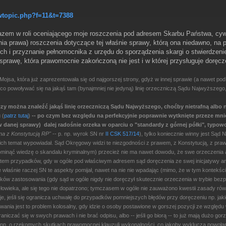
wtopic.php?f=11&t=7388
azem w roli oceniającego moje roszczenia pod adresem Skarbu Państwa, cyw
enia prawa) roszczenia dotyczące tej właśnie sprawy, którą ona niedawno, na 
ch i przyznanie pełnomocnika z urzędu do sporządzenia skargi o stwierdze
rawę, która prawomocnie zakończoną nie jest i w której przysługuje doręcze
ojsa, która już zaprezentowała się od najgorszej strony, gdyż w innej sprawie (a nawet po
o powoływać się na jakąś tam (bynajmniej nie jedyną) linię orzeczniczą Sądu Najwyższego, p
, czy można znaleźć jakąś linię orzeczniczą Sądu Najwyższego, choćby nietrafną alb
 (
patrz tutaj
)
-- po czym bez względu na perfekcyjnie poprawnie wytknięte przeze mni
w danej sprawy)
dalej radośnie orzeka w oparciu o "standardy z górnej półki", typo
na z Konstytucją RP"
-- p. np. wyrok SN nr
II CSK 517/14
), tylko koniecznie winny jest Sąd 
na ich temat wypowiadał. Sąd Okręgowy widzi te niezgodności z prawem, z Konstytucją, z pr
li pominąć wiedzę o skandalu kryminalnym) przecież nie ma nawet dowodu, że swe orzeczeni
kątem przypadków, gdy w ogóle pod właściwym adresem sąd doręczenia ze swej inicjatywy ani
e właśnie raczej SN te aspekty pomijał, nawet na nie nie wpadając (mimo, że w tym kontekś
ków zastosowania (gdy sąd w ogóle nigdy nie doręczył skutecznie orzeczenia w trybie bezpła
człowieka, ale się tego nie dopatrzono; tymczasem w ogóle nie zauważono kwestii zasady ró
je, jeśli się ogranicza uchwałę do przypadków pomniejszych błędów przy doręczeniu np. jaki
wania jest to problem kolosalny, gdy idzie o osoby postawione w gorszej pozycji ze względ
aniczać się w swych prawach i nie brać odpisu, albo -- jeśli go biorą -- to już mają dużo g
np. o rzekomych skutkach prawomocnej klauzuli wykonalności, co jakoby wyklucza powołanie