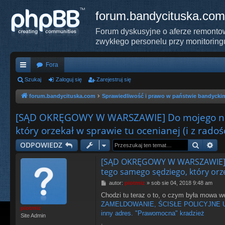
forum.bandycituska.com
Forum dyskusyjne o aferze remontow
zwykłego personelu przy monitoring
Fora
ię
Szukaj
Zaloguj się
Zarejestruj się
ce
forum.bandycituska.com
Sprawiedliwość i prawo w państwie bandycki
j
[SĄD OKRĘGOWY W WARSZAWIE] Do mojego nowe
…
który orzekał w sprawie tu ocenianej (i z radoś
Szukaj
Wy
ODPOWIEDZ
[SĄD OKRĘGOWY W WARSZAWIE] D
tego samego sędziego, który orze
P
autor:
piotrniz
»
sob sie 04, 2018 9:48 am
o
Chodzi tu teraz o to, o czym była mowa w
s
ZAMELDOWANIE, ŚCISŁE POLICYJNE USTA
t
piotrniz
inny adres. "Prawomocna" kradzież
Site Admin
.