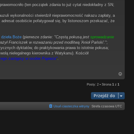
uprawomocniło (ten początek zdania to już cytat niedokładny z SN;
lauzuli wykonalności stwierdził nieprawomocność nakazu zapłaty, a
adresat osobiście pofatygował się, by listonoszom przekazać, że
 dzieła Boże
(pierwsze zdanie:
"Częstą pokusą jest
sprowadzanie
ważył Franciszek w rozważaniu przed modlitwą 'Anioł Pański'."
;
litycznych dyktatów, do praktykowania prawa to istotnie pokusa;
 wolą nielegalnego kierownika z Watykanu). Kościół
szego zastępcy w osobie Papieża"
.
N
a
g
Posty: 2 • Strona
1
z
1
ó
r
Przejdź do
ę
Usuń ciasteczka witryny
Strefa czasowa
UTC