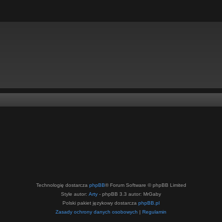
Technologię dostarcza
phpBB
® Forum Software © phpBB Limited
Style autor:
Arty
- phpBB 3.3 autor: MrGaby
Polski pakiet językowy dostarcza
phpBB.pl
Zasady ochrony danych osobowych
|
Regulamin