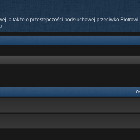
ej, a także o przestępczości podsłuchowej przeciwko Piotrowi 
u
nie zaawansowane
Od