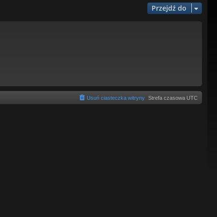
Przejdź do
Usuń ciasteczka witryny
Strefa czasowa
UTC