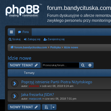
forum.bandycituska.com
Forum dyskusyjne o aferze remontow
zwykłego personelu przy monitoring
Fora
ię
Szukaj
Zaloguj się
Zarejestruj się
ce
forum.bandycituska.com
Polityka
Idzie nowe
j
Idzie nowe
…
Szukaj
Wyszukiwa
NOWY TEMAT
Tematy
Poprzyj istnienie Partii Piotra Niżyńskiego
autor:
piotrniz
»
sob wrz 08, 2018 9:24 am
Jaka frezarka JSDA?
autor:
marjuczek
»
czw wrz 06, 2018 7:01 pm
NOWY TEMAT