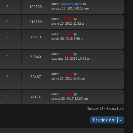
autor:
wqrwiony qbek
0
109733
pn wrz 17, 2018 10:17 am
autor:
piotrniz
0
116158
pt sie 10, 2018 11:12 am
autor:
piotrniz
2
46513
śr sie 08, 2018 8:59 pm
autor:
piotrniz
3
69840
czw mar 22, 2018 10:09 am
autor:
piotrniz
0
68487
pn lut 26, 2018 6:40 pm
autor:
piotrniz
0
41134
pt paź 20, 2017 12:00 am
Tematy: 15 • Strona
1
z
1
Przejdź do