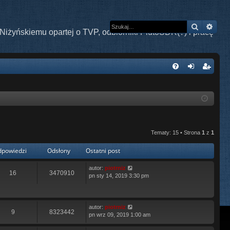
Szukaj
Wys
Niżyńskiemu opartej o TVP, odbiorniki PlutoSDR(?) i pracę
W
FA
al
ar
Q
og
ej
uj
es
si
tru
Tematy: 15 • Strona
1
z
1
ę
j
powiedzi
Odsłony
Ostatni post
si
autor:
piotrniz
16
3470910
ę
pn sty 14, 2019 3:30 pm
autor:
piotrniz
9
8323442
pn wrz 09, 2019 1:00 am