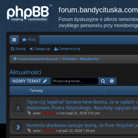
forum.bandycituska.com
Forum dyskusyjne o aferze remontow
zwykłego personelu przy monitoring
Fora
ię
Szukaj
Zaloguj się
Zarejestruj się
ce
forum.bandycituska.com
Polityka
Aktualności
j
Aktualności
…
Szukaj
Wyszukiwa
NOWY TEMAT
Tematy
Tajna czy legalna? Sprawa twierdzenia, że w sądach 
śledzeniem Piotra Niżyńskiego. Rezultaty zapytań d
autor:
piotrniz
»
czw maja 31, 2018 2:01 pm
Kontrola skarbowa lansuje teorię, że Piotr Niżyńsk
autor:
piotrniz
»
pt paź 12, 2018 7:26 pm