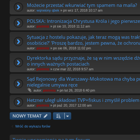
Możecie przestać wkurwiać tym spamem na maila?
autor:
wqrwiony qbek
»
pn wrz 17, 2018 10:17 am
POLSKA: Intronizacja Chrystusa Króla i jego pierwsz
autor:
piotrniz
»
pt sie 10, 2018 11:12 am
Sytuacja z hostelu pokazuje, jak teraz mogą was tra
osobiście?' 'Proszę bardzo, jestem pewna, że ochro
autor:
piotrniz
»
pn sie 06, 2018 11:02 pm
Dyrektorka sądu przyznaje, że są w nim wszędzie dźw
o innych ważnych postaciach
autor:
piotrniz
»
czw mar 22, 2018 9:57 am
Sąd Rejonowy dla Warszawy-Mokotowa ma chyba pro
nielegalnie umywa ręce
autor:
piotrniz
»
pn lut 26, 2018 6:40 pm
Hetzner uległ układowi TVP+fiskus i zmyślił proble
autor:
piotrniz
»
pt paź 20, 2017 12:00 am
NOWY TEMAT
Wróć do wykazu forów