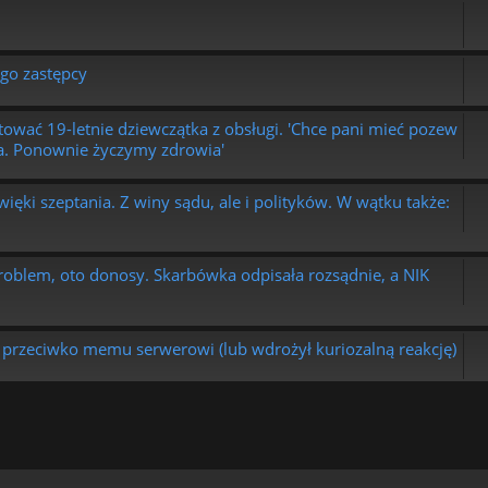
ego zastępcy
ktować 19-letnie dziewczątka z obsługi. 'Chce pani mieć pozew
na. Ponownie życzymy zdrowia'
ięki szeptania. Z winy sądu, ale i polityków. W wątku także:
blem, oto donosy. Skarbówka odpisała rozsądnie, a NIK
m przeciwko memu serwerowi (lub wdrożył kuriozalną reakcję)