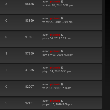
autor:
piotrniz
3
66136
wt kwie 09, 2019 9:31 pm
autor:
piotrniz
0
83859
wt sty 22, 2019 12:04 pm
autor:
piotrniz
0
91601
pt sty 04, 2019 6:29 pm
autor:
piotrniz
3
57359
czw sty 03, 2019 7:28 pm
autor:
piotrniz
1
41335
pt gru 14, 2018 9:50 pm
autor:
piotrniz
0
82007
wt lis 13, 2018 12:50 am
autor:
piotrniz
5
92121
pn paź 15, 2018 5:09 pm