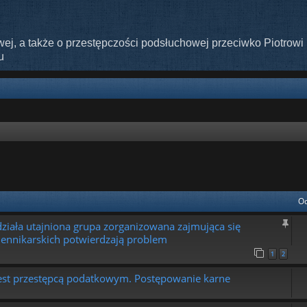
ej, a także o przestępczości podsłuchowej przeciwko Piotrowi 
u
nie zaawansowane
Od
działa utajniona grupa zorganizowana zajmująca się
ziennikarskich potwierdzają problem
1
2
i jest przestępcą podatkowym. Postępowanie karne