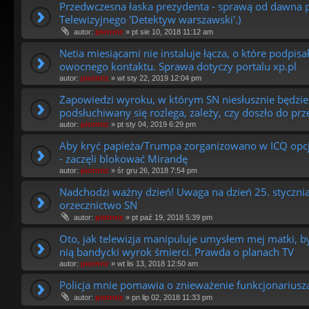
Przedwczesna łaska prezydenta - sprawą od dawna p
Telewizyjnego 'Detektyw warszawski'.)
autor:
piotrniz
»
pt sie 10, 2018 11:12 am
Netia miesiącami nie instaluje łącza, o które podpi
owocnego kontaktu. Sprawa dotyczy portalu xp.pl
autor:
piotrniz
»
wt sty 22, 2019 12:04 pm
Zapowiedzi wyroku, w którym SN niesłusznie będzie 
podsłuchiwany się rozlega, zależy, czy doszło do pr
autor:
piotrniz
»
pt sty 04, 2019 6:29 pm
Aby kryć papieża/Trumpa zorganizowano w ICQ opcj
- zaczęli blokować Mirandę
autor:
piotrniz
»
śr gru 26, 2018 7:54 pm
Nadchodzi ważny dzień! Uwaga na dzień 25. stycznia 
orzecznictwo SN
autor:
piotrniz
»
pt paź 19, 2018 5:39 pm
Oto, jak telewizja manipuluje umysłem mej matki, by
nią bandycki wyrok śmierci. Prawda o planach TV
autor:
piotrniz
»
wt lis 13, 2018 12:50 am
Policja mnie pomawia o znieważenie funkcjonariusz
autor:
piotrniz
»
pn lip 02, 2018 11:33 pm