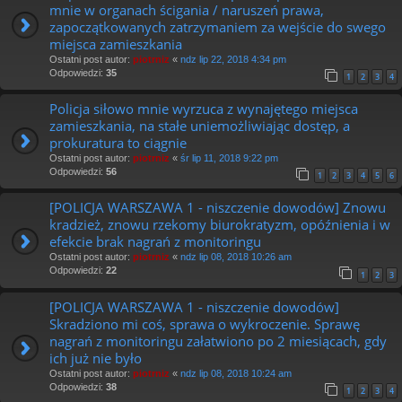
mnie w organach ścigania / naruszeń prawa,
zapoczątkowanych zatrzymaniem za wejście do swego
miejsca zamieszkania
Ostatni post autor:
piotrniz
«
ndz lip 22, 2018 4:34 pm
Odpowiedzi:
35
1
2
3
4
Policja siłowo mnie wyrzuca z wynajętego miejsca
zamieszkania, na stałe uniemożliwiając dostęp, a
prokuratura to ciągnie
Ostatni post autor:
piotrniz
«
śr lip 11, 2018 9:22 pm
Odpowiedzi:
56
1
2
3
4
5
6
[POLICJA WARSZAWA 1 - niszczenie dowodów] Znowu
kradzież, znowu rzekomy biurokratyzm, opóźnienia i w
efekcie brak nagrań z monitoringu
Ostatni post autor:
piotrniz
«
ndz lip 08, 2018 10:26 am
Odpowiedzi:
22
1
2
3
[POLICJA WARSZAWA 1 - niszczenie dowodów]
Skradziono mi coś, sprawa o wykroczenie. Sprawę
nagrań z monitoringu załatwiono po 2 miesiącach, gdy
ich już nie było
Ostatni post autor:
piotrniz
«
ndz lip 08, 2018 10:24 am
Odpowiedzi:
38
1
2
3
4