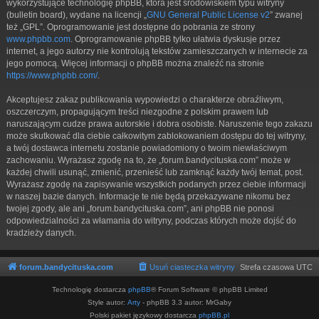
wykorzystujące technologię phpBB, która jest środowiskiem typu witryny
(bulletin board), wydane na licencji „
GNU General Public License v2
” zwanej
też „GPL”. Oprogramowanie jest dostępne do pobrania ze strony
www.phpbb.com
. Oprogramowanie phpBB tylko ułatwia dyskusje przez
internet, a jego autorzy nie kontrolują tekstów zamieszczanych w internecie za
jego pomocą. Więcej informacji o phpBB można znaleźć na stronie
https://www.phpbb.com/
.
Akceptujesz zakaz publikowania wypowiedzi o charakterze obraźliwym,
oszczerczym, propagującym treści niezgodne z polskim prawem lub
naruszającym cudze prawa autorskie i dobra osobiste. Naruszenie tego zakazu
może skutkować dla ciebie całkowitym zablokowaniem dostępu do tej witryny,
a twój dostawca internetu zostanie powiadomiony o twoim niewłaściwym
zachowaniu. Wyrażasz zgodę na to, że „forum.bandycituska.com” może w
każdej chwili usunąć, zmienić, przenieść lub zamknąć każdy twój temat, post.
Wyrażasz zgodę na zapisywanie wszystkich podanych przez ciebie informacji
w naszej bazie danych. Informacje te nie będą przekazywane nikomu bez
twojej zgody, ale ani „forum.bandycituska.com”, ani phpBB nie ponosi
odpowiedzialności za włamania do witryny, podczas których może dojść do
kradzieży danych.
forum.bandycituska.com
Usuń ciasteczka witryny
Strefa czasowa
UTC
Technologię dostarcza
phpBB
® Forum Software © phpBB Limited
Style autor:
Arty
- phpBB 3.3 autor: MrGaby
Polski pakiet językowy dostarcza
phpBB.pl