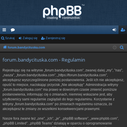
ię
Szukaj
or
Zaloguj się
Zarejestruj się
al
ar
ce
a
og
ej
forum.bandycituska.com
S
z
j
uj
es
forum.bandycituska.com - Regulamin
u
…
si
tru
k
Rejestrując się na witrynie „forum.bandycituska.com”, zwanej dalej „my”, ”nas”,
ę
j
a
„nasza”, „forum.bandycituska.com”, „https://forum.bandycituska.com”,
j
akceptujesz wyszczególnione poniżej postanowienia. Jeśli ich nie akceptujesz,
si
opuść to miejsce, naciskając przycisk „Nie akceptuję”. Administracja witryny
ę
„forum.bandycituska.com” ma prawo w dowolnym czasie zmienić poniższe
postanowienia, informując cię o zmianach, niemniej wskazane jest, aby
użytkownicy sami regularnie zaglądali do tego regulaminu. Korzystanie z
witryny „forum.bandycituska.com” po zmianach regulaminu oznacza, że
akceptujesz te zmiany ze wszelkimi konsekwencjami prawnymi.
Nasze fora zwane też „one”, „ich”, „je”, „phpBB software”, „www.phpbb.com”,
„phpBB Limited”, „phpBB Teams” działają w oparciu o oprogramowanie