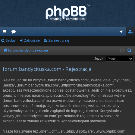
ię
Szukaj
or
Zaloguj się
Zarejestruj się
al
ar
ce
a
og
ej
forum.bandycituska.com
S
z
Język:
j
uj
es
u
forum.bandycituska.com - Rejestracja
…
si
tru
k
ę
j
a
Rejestrując się na witrynie „forum.bandycituska.com”, zwanej dalej „my”, ”nas”,
j
„nasza”, „forum.bandycituska.com”, „https://forum.bandycituska.com”,
si
akceptujesz wyszczególnione poniżej postanowienia. Jeśli ich nie akceptujesz,
ę
opuść to miejsce, naciskając przycisk „Nie akceptuję”. Administracja witryny
„forum.bandycituska.com” ma prawo w dowolnym czasie zmienić poniższe
postanowienia, informując cię o zmianach, niemniej wskazane jest, aby
użytkownicy sami regularnie zaglądali do tego regulaminu. Korzystanie z
witryny „forum.bandycituska.com” po zmianach regulaminu oznacza, że
akceptujesz te zmiany ze wszelkimi konsekwencjami prawnymi.
Nasze fora zwane też „one”, „ich”, „je”, „phpBB software”, „www.phpbb.com”,