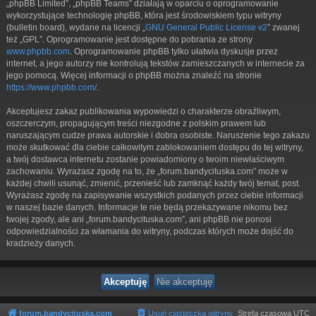
„phpBB Limited”, „phpBB Teams” działają w oparciu o oprogramowanie
wykorzystujące technologię phpBB, która jest środowiskiem typu witryny
(bulletin board), wydane na licencji „
GNU General Public License v2
” zwanej
też „GPL”. Oprogramowanie jest dostępne do pobrania ze strony
www.phpbb.com
. Oprogramowanie phpBB tylko ułatwia dyskusje przez
internet, a jego autorzy nie kontrolują tekstów zamieszczanych w internecie za
jego pomocą. Więcej informacji o phpBB można znaleźć na stronie
https://www.phpbb.com/
.
Akceptujesz zakaz publikowania wypowiedzi o charakterze obraźliwym,
oszczerczym, propagującym treści niezgodne z polskim prawem lub
naruszającym cudze prawa autorskie i dobra osobiste. Naruszenie tego zakazu
może skutkować dla ciebie całkowitym zablokowaniem dostępu do tej witryny,
a twój dostawca internetu zostanie powiadomiony o twoim niewłaściwym
zachowaniu. Wyrażasz zgodę na to, że „forum.bandycituska.com” może w
każdej chwili usunąć, zmienić, przenieść lub zamknąć każdy twój temat, post.
Wyrażasz zgodę na zapisywanie wszystkich podanych przez ciebie informacji
w naszej bazie danych. Informacje te nie będą przekazywane nikomu bez
twojej zgody, ale ani „forum.bandycituska.com”, ani phpBB nie ponosi
odpowiedzialności za włamania do witryny, podczas których może dojść do
kradzieży danych.
forum.bandycituska.com
Usuń ciasteczka witryny
Strefa czasowa
UTC