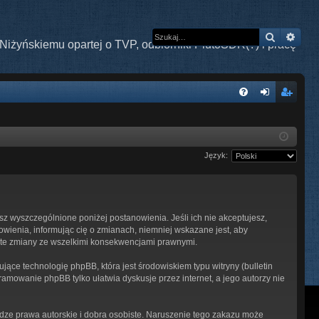
Szukaj
Wys
Niżyńskiemu opartej o TVP, odbiorniki PlutoSDR(?) i pracę
W
FA
al
ar
Q
og
ej
Język:
uj
es
si
tru
ę
j
esz wyszczególnione poniżej postanowienia. Jeśli ich nie akceptujesz,
si
owienia, informując cię o zmianach, niemniej wskazane jest, aby
ę
z te zmiany ze wszelkimi konsekwencjami prawnymi.
ące technologię phpBB, która jest środowiskiem typu witryny (bulletin
ramowanie phpBB tylko ułatwia dyskusje przez internet, a jego autorzy nie
ze prawa autorskie i dobra osobiste. Naruszenie tego zakazu może