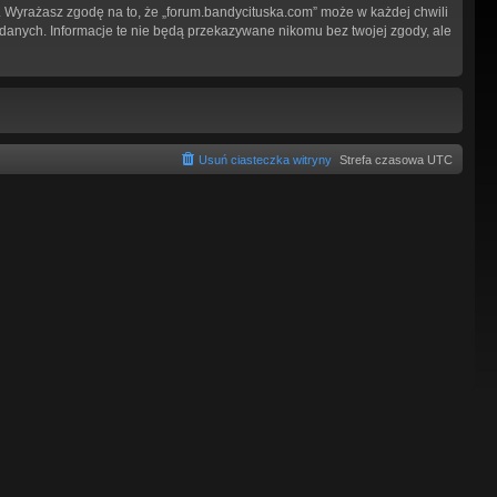
 Wyrażasz zgodę na to, że „forum.bandycituska.com” może w każdej chwili
 danych. Informacje te nie będą przekazywane nikomu bez twojej zgody, ale
Usuń ciasteczka witryny
Strefa czasowa
UTC