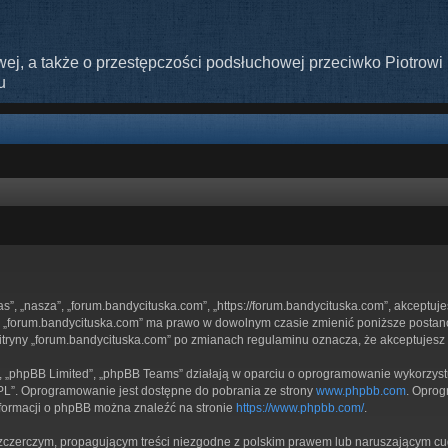
ej, a także o przestępczości podsłuchowej przeciwko Piotrowi 
u
nas”, „nasza”, „forum.bandycituska.com”, „https://forum.bandycituska.com”, akceptuj
ryny „forum.bandycituska.com” ma prawo w dowolnym czasie zmienić poniższe postan
 witryny „forum.bandycituska.com” po zmianach regulaminu oznacza, że akceptujes
”, „phpBB Limited”, „phpBB Teams” działają w oparciu o oprogramowanie wykorzystuj
GPL”. Oprogramowanie jest dostępne do pobrania ze strony
www.phpbb.com
. Oprog
nformacji o phpBB można znaleźć na stronie
https://www.phpbb.com/
.
zczerczym, propagującym treści niezgodne z polskim prawem lub naruszającym cud