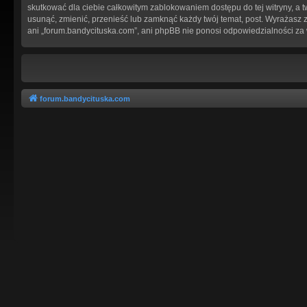
skutkować dla ciebie całkowitym zablokowaniem dostępu do tej witryny, a
usunąć, zmienić, przenieść lub zamknąć każdy twój temat, post. Wyrażasz 
ani „forum.bandycituska.com”, ani phpBB nie ponosi odpowiedzialności za
forum.bandycituska.com