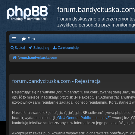
forum.bandycituska.com
Forum dyskusyjne o aferze remontow
zwykłego personelu przy monitoring
Fora
ię
Szukaj
Zaloguj się
Zarejestruj się
ce
forum.bandycituska.com
j
…
forum.bandycituska.com - Rejestracja
Rejestrując się na witrynie „forum.bandycituska.com”, zwanej dalej „my”, ”
opuść to miejsce, naciskając przycisk „Nie akceptuję”. Administracja wit
użytkownicy sami regularnie zaglądali do tego regulaminu. Korzystanie z
Nasze fora zwane też „one”, „ich”, „je”, „phpBB software”, „www.phpbb.com
board), wydane na licencji „
GNU General Public License v2
” zwanej też „
kontrolują tekstów zamieszczanych w internecie za jego pomocą. Więcej i
Akceptujesz zakaz publikowania wypowiedzi o charakterze obraźliwym, os