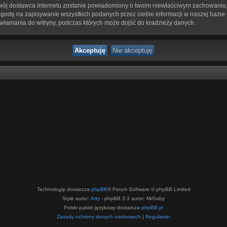
 twój dostawca internetu zostanie powiadomiony o twoim niewłaściwym zachowaniu.
zgodę na zapisywanie wszystkich podanych przez ciebie informacji w naszej bazie
 włamania do witryny, podczas których może dojść do kradzieży danych.
Technologię dostarcza
phpBB
® Forum Software © phpBB Limited
Style autor:
Arty
- phpBB 3.3 autor: MrGaby
Polski pakiet językowy dostarcza
phpBB.pl
Zasady ochrony danych osobowych
|
Regulamin