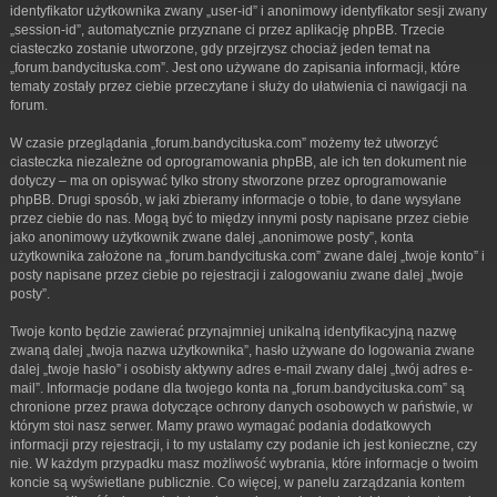
identyfikator użytkownika zwany „user-id” i anonimowy identyfikator sesji zwany
„session-id”, automatycznie przyznane ci przez aplikację phpBB. Trzecie
ciasteczko zostanie utworzone, gdy przejrzysz chociaż jeden temat na
„forum.bandycituska.com”. Jest ono używane do zapisania informacji, które
tematy zostały przez ciebie przeczytane i służy do ułatwienia ci nawigacji na
forum.
W czasie przeglądania „forum.bandycituska.com” możemy też utworzyć
ciasteczka niezależne od oprogramowania phpBB, ale ich ten dokument nie
dotyczy – ma on opisywać tylko strony stworzone przez oprogramowanie
phpBB. Drugi sposób, w jaki zbieramy informacje o tobie, to dane wysyłane
przez ciebie do nas. Mogą być to między innymi posty napisane przez ciebie
jako anonimowy użytkownik zwane dalej „anonimowe posty”, konta
użytkownika założone na „forum.bandycituska.com” zwane dalej „twoje konto” i
posty napisane przez ciebie po rejestracji i zalogowaniu zwane dalej „twoje
posty”.
Twoje konto będzie zawierać przynajmniej unikalną identyfikacyjną nazwę
zwaną dalej „twoja nazwa użytkownika”, hasło używane do logowania zwane
dalej „twoje hasło” i osobisty aktywny adres e-mail zwany dalej „twój adres e-
mail”. Informacje podane dla twojego konta na „forum.bandycituska.com” są
chronione przez prawa dotyczące ochrony danych osobowych w państwie, w
którym stoi nasz serwer. Mamy prawo wymagać podania dodatkowych
informacji przy rejestracji, i to my ustalamy czy podanie ich jest konieczne, czy
nie. W każdym przypadku masz możliwość wybrania, które informacje o twoim
koncie są wyświetlane publicznie. Co więcej, w panelu zarządzania kontem