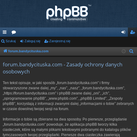
ię
Szukaj
or
Zaloguj się
Zarejestruj się
al
ar
ce
a
og
ej
forum.bandycituska.com
S
z
j
uj
es
forum.bandycituska.com - Zasady ochrony danych
u
…
si
tru
osobowych
k
ę
j
a
Ten tekst opisuje, w jaki sposób „forum.bandycituska.com” i firmy
j
si
stowarzyszone zwane dalej „my”, „nas”, „nasz”, „forum.bandycituska.com”,
„https://forum.bandycituska.com” i phpBB zwane dalej „oni”, „ich”,
ę
„oprogramowanie phpBB”, „www.phpbb.com”, „phpBB Limited”, „Zespoły
phpBB”, korzystają z informacji zwanymi dalej „informacjami o tobie” zebranych
w czasie dowolnej twojej sesji na forum.
Informacje o tobie są zbierane na dwa sposoby. Po pierwsze, przeglądanie
„forum.bandycituska.com” powoduje, że aplikacja phpBB tworzy kilka
ciasteczek, które są małymi plikami tekstowymi pobranymi do katalogu plików
tymczasowych twojej przeglądarki. Pierwsze dwa ciasteczka zawierają