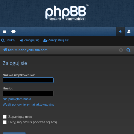
ię
Szukaj
or
Zaloguj się
Zarejestruj się
al
ar
ce
a
og
ej
forum.bandycituska.com
S
z
j
uj
es
Zaloguj się
u
…
si
tru
k
Nazwa użytkownika:
ę
j
a
j
si
Hasło:
ę
Nie pamiętam hasła
Wyślij ponownie e-mail aktywacyjny
Zapamiętaj mnie
Ukryj mój status podczas tej sesji