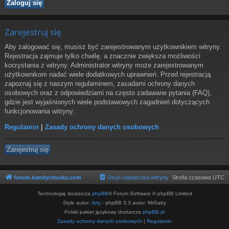
Zarejestruj się
Aby zalogować się, musisz być zarejestrowanym użytkownikiem witryny.
Rejestracja zajmuje tylko chwilę, a znacznie zwiększa możliwości
korzystania z witryny. Administrator witryny może zarejestrowanym
użytkownikom nadać wiele dodatkowych uprawnień. Przed rejestracją
zapoznaj się z naszym regulaminem, zasadami ochrony danych
osobowych oraz z odpowiedziami na często zadawane pytania (FAQ),
gdzie jest wyjaśnionych wiele podstawowych zagadnień dotyczących
funkcjonowania witryny.
Regulamin
|
Zasady ochrony danych osobowych
Zarejestruj się
forum.bandycituska.com
Usuń ciasteczka witryny
Strefa czasowa
UTC
Technologię dostarcza
phpBB
® Forum Software © phpBB Limited
Style autor:
Arty
- phpBB 3.3 autor: MrGaby
Polski pakiet językowy dostarcza
phpBB.pl
Zasady ochrony danych osobowych
|
Regulamin