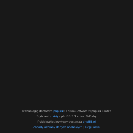
Technologię dostarcza
phpBB
® Forum Software © phpBB Limited
Style autor:
Arty
- phpBB 3.3 autor: MrGaby
Polski pakiet językowy dostarcza
phpBB.pl
Zasady ochrony danych osobowych
|
Regulamin