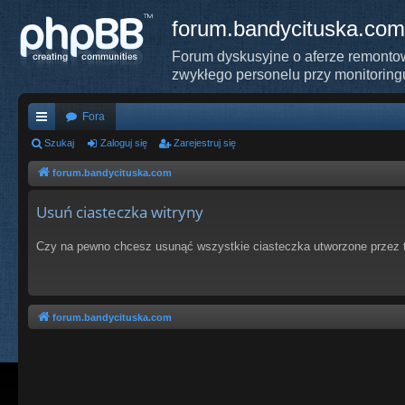
forum.bandycituska.com
Forum dyskusyjne o aferze remontow
zwykłego personelu przy monitoring
Fora
ię
Szukaj
Zaloguj się
Zarejestruj się
ce
forum.bandycituska.com
j
Usuń ciasteczka witryny
…
Czy na pewno chcesz usunąć wszystkie ciasteczka utworzone przez t
forum.bandycituska.com