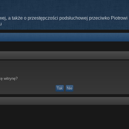
ej, a także o przestępczości podsłuchowej przeciwko Piotrowi 
u
ę witrynę?