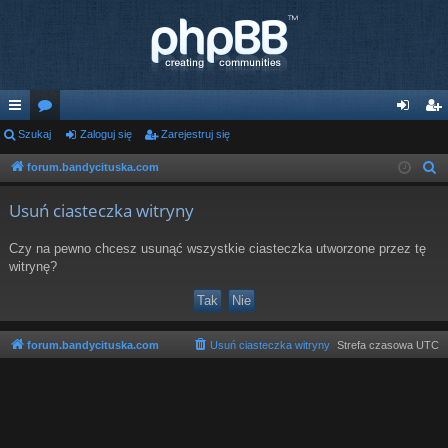
ię
Szukaj
or
Zaloguj się
Zarejestruj się
al
ar
ce
a
og
ej
forum.bandycituska.com
S
z
j
uj
es
Usuń ciasteczka witryny
u
…
si
tru
k
Czy na pewno chcesz usunąć wszystkie ciasteczka utworzone przez tę
ę
j
a
witrynę?
j
si
ę
forum.bandycituska.com
Usuń ciasteczka witryny
Strefa czasowa
UTC