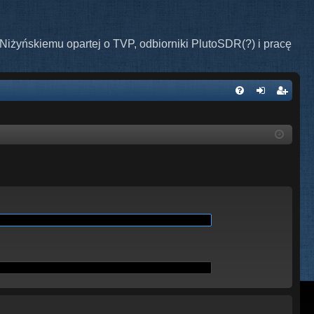
Niżyńskiemu opartej o TVP, odbiorniki PlutoSDR(?) i pracę
W
FA
al
ar
Q
og
ej
uj
es
si
tru
ę
j
si
ę