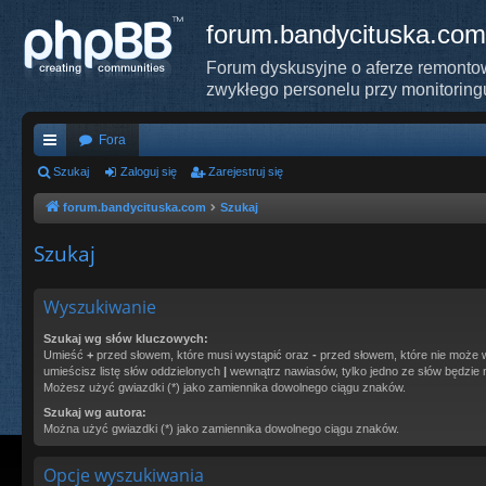
forum.bandycituska.com
Forum dyskusyjne o aferze remontow
zwykłego personelu przy monitoring
Fora
ię
Szukaj
Zaloguj się
Zarejestruj się
ce
forum.bandycituska.com
Szukaj
j
Szukaj
…
Wyszukiwanie
Szukaj wg słów kluczowych:
Umieść
+
przed słowem, które musi wystąpić oraz
-
przed słowem, które nie może w
umieścisz listę słów oddzielonych
|
wewnątrz nawiasów, tylko jedno ze słów będzie 
Możesz użyć gwiazdki (*) jako zamiennika dowolnego ciągu znaków.
Szukaj wg autora:
Można użyć gwiazdki (*) jako zamiennika dowolnego ciągu znaków.
Opcje wyszukiwania