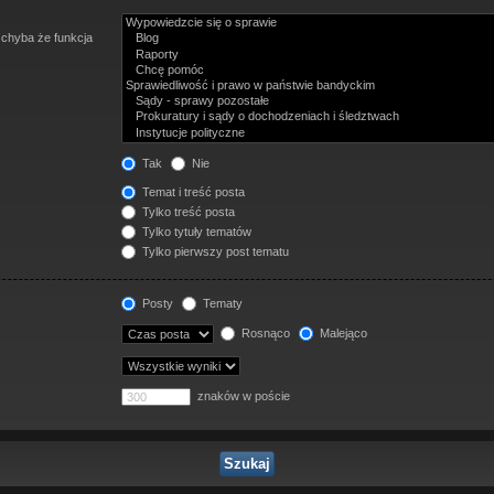
 chyba że funkcja
Tak
Nie
Temat i treść posta
Tylko treść posta
Tylko tytuły tematów
Tylko pierwszy post tematu
Posty
Tematy
Rosnąco
Malejąco
znaków w poście