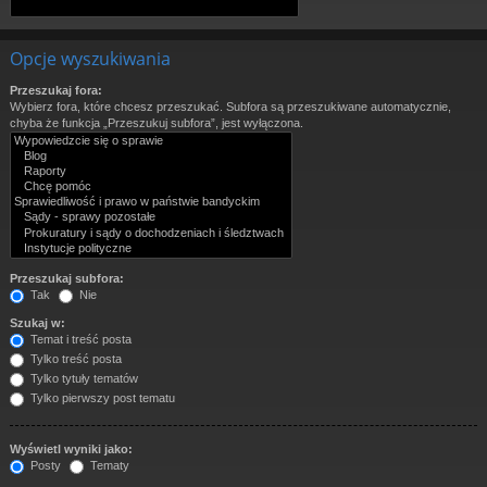
Opcje wyszukiwania
Przeszukaj fora:
Wybierz fora, które chcesz przeszukać. Subfora są przeszukiwane automatycznie,
chyba że funkcja „Przeszukuj subfora”, jest wyłączona.
Przeszukaj subfora:
Tak
Nie
Szukaj w:
Temat i treść posta
Tylko treść posta
Tylko tytuły tematów
Tylko pierwszy post tematu
Wyświetl wyniki jako:
Posty
Tematy