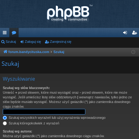
ię
Szukaj
or
Zaloguj się
Zarejestruj się
al
ar
ce
a
og
ej
forum.bandycituska.com
Szukaj
j
uj
es
Szukaj
…
si
tru
Wyszukiwanie
ę
j
Szukaj wg słów kluczowych:
si
Umieść
+
przed słowem, które musi wystąpić oraz
-
przed słowem, które nie może
wystąpić. Jeśli umieścisz listę słów oddzielonych
|
wewnątrz nawiasów, tylko jedno ze
ę
słów będzie musiało wystąpić. Możesz użyć gwiazdki (*) jako zamiennika dowolnego
ciągu znaków.
Szukaj wszystkich wyrażeń lub użyj wyrażenia wprowadzonego
Szukaj któregokolwiek z wyrażeń
Szukaj wg autora:
Można użyć gwiazdki (*) jako zamiennika dowolnego ciągu znaków.