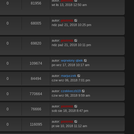
autor:
piotrniz
0
81956
wt lis 13, 2018 12:50 am
autor:
piotrniz
0
68005
ndz paź 21, 2018 10:25 pm
autor:
piotrniz
0
69820
ndz paź 21, 2018 10:11 pm
autor:
wqrwiony qbek
0
109674
pn wrz 17, 2018 10:17 am
autor:
marjuczek
0
84494
czw wrz 06, 2018 7:01 pm
autor:
czekkeczb19
0
770664
czw wrz 06, 2018 9:59 am
autor:
piotrniz
0
76666
sob sie 18, 2018 8:47 pm
autor:
piotrniz
0
116095
pt sie 10, 2018 11:12 am