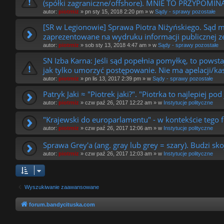
(spółki zagraniczne/offshore). MNIE TO PRZYPOMI
autor:
piotrniz
»
pn sty 15, 2018 2:20 pm
» w
Sądy - sprawy pozostałe
[SR w Legionowie] Sprawa Piotra Niżyńskiego. Sąd 
zaprezentowane na wydruku informacji publicznej 
autor:
piotrniz
»
sob sty 13, 2018 4:47 am
» w
Sądy - sprawy pozostałe
SN Izba Karna: Jeśli sąd popełnia pomyłkę, to powst
jak tylko umorzyć postępowanie. Nie ma apelacj
autor:
piotrniz
»
pn lis 13, 2017 2:39 pm
» w
Sądy - sprawy pozostałe
Patryk Jaki ≈ "Piotrek jaki?". "Piotrka to najlepiej p
autor:
piotrniz
»
czw paź 26, 2017 12:22 am
» w
Instytucje polityczne
"Krajewski do europarlamentu" - w kontekście tego f
autor:
piotrniz
»
czw paź 26, 2017 12:06 am
» w
Instytucje polityczne
Sprawa Grey'a (ang. gray lub grey = szary). Budzi sko
autor:
piotrniz
»
czw paź 26, 2017 12:03 am
» w
Instytucje polityczne
Wyszukiwanie zaawansowane
forum.bandycituska.com