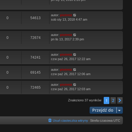
autor:
piotrniz
0
54613
sob sty 13, 2018 4:47 am
autor:
piotrniz
0
72674
pn lis 13, 2017 2:39 pm
autor:
piotrniz
0
74241
czw paź 26, 2017 12:22 am
autor:
piotrniz
0
69145
czw paź 26, 2017 12:06 am
autor:
piotrniz
0
72465
czw paź 26, 2017 12:03 am
2
1
Nas
Znaleziono 37 wyników
Przejdź do
Usuń ciasteczka witryny
Strefa czasowa
UTC