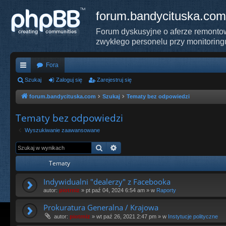
forum.bandycituska.com
Forum dyskusyjne o aferze remontow
zwykłego personelu przy monitoring
Fora
ię
Szukaj
Zaloguj się
Zarejestruj się
ce
forum.bandycituska.com
Szukaj
Tematy bez odpowiedzi
j
Tematy bez odpowiedzi
…
Wyszukiwanie zaawansowane
Szukaj
Wyszukiwanie zaawansowane
Tematy
Indywidualni "dealerzy" z Facebooka
autor:
piotrniz
»
pt paź 04, 2024 6:54 am
» w
Raporty
Prokuratura Generalna / Krajowa
autor:
piotrniz
»
wt paź 26, 2021 2:47 pm
» w
Instytucje polityczne