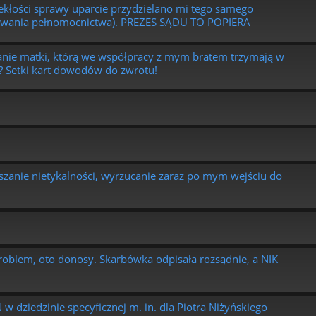
ości sprawy uparcie przydzielano mi tego samego
 negowania pełnomocnictwa). PREZES SĄDU TO POPIERA
anie matki, którą we współpracy z mym bratem trzymają w
? Setki kart dowodów do zwrotu!
zanie nietykalności, wyrzucanie zaraz po mym wejściu do
blem, oto donosy. Skarbówka odpisała rozsądnie, a NIK
 dziedzinie specyficznej m. in. dla Piotra Niżyńskiego