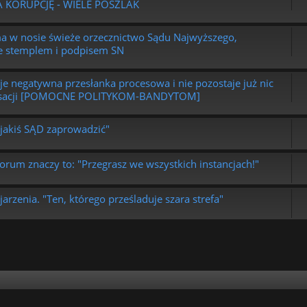
NA KORUPCJĘ - WIELE POSZLAK
ma w nosie świeże orzecznictwo Sądu Najwyższego,
ze stemplem i podpisem SN
aje negatywna przesłanka procesowa i nie pozostaje już nic
i/kasacji [POMOCNE POLITYKOM-BANDYTOM]
od jakiś SĄD zaprowadzić"
orum znaczy to: "Przegrasz we wszystkich instancjach!"
jarzenia. "Ten, którego prześladuje szara strefa"