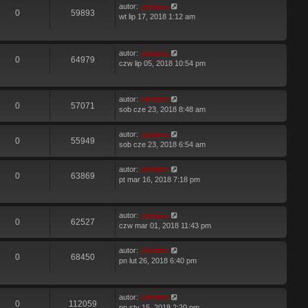
autor:
piotrniz
0
59893
wt lip 17, 2018 1:12 am
autor:
piotrniz
0
64979
czw lip 05, 2018 10:54 pm
autor:
piotrniz
0
57071
sob cze 23, 2018 8:48 am
autor:
piotrniz
0
55949
sob cze 23, 2018 6:54 am
autor:
piotrniz
0
63869
pt mar 16, 2018 7:18 pm
autor:
piotrniz
0
62527
czw mar 01, 2018 11:43 pm
autor:
piotrniz
0
68450
pn lut 26, 2018 6:40 pm
autor:
piotrniz
0
112059
pn sty 15, 2018 2:20 pm