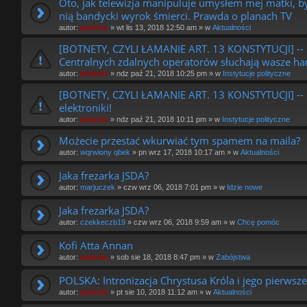
Oto, jak telewizja manipuluje umysłem mej matki, by
nią bandycki wyrok śmierci. Prawda o planach TV
autor:
piotrniz
»
wt lis 13, 2018 12:50 am
» w
Aktualności
[BOTNETY, CZYLI ŁAMANIE ART. 13 KONSTYTUCJI] -- S
Centralnych zdalnych operatorów słuchają wasze ha
autor:
piotrniz
»
ndz paź 21, 2018 10:25 pm
» w
Instytucje polityczne
[BOTNETY, CZYLI ŁAMANIE ART. 13 KONSTYTUCJI] -- Li
elektroniki!
autor:
piotrniz
»
ndz paź 21, 2018 10:11 pm
» w
Instytucje polityczne
Możecie przestać wkurwiać tym spamem na maila?
autor:
wqrwiony qbek
»
pn wrz 17, 2018 10:17 am
» w
Aktualności
Jaka frezarka JSDA?
autor:
marjuczek
»
czw wrz 06, 2018 7:01 pm
» w
Idzie nowe
Jaka frezarka JSDA?
autor:
czekkeczb19
»
czw wrz 06, 2018 9:59 am
» w
Chcę pomóc
Kofi Atta Annan
autor:
piotrniz
»
sob sie 18, 2018 8:47 pm
» w
Zabójstwa
POLSKA: Intronizacja Chrystusa Króla i jego pierwsz
autor:
piotrniz
»
pt sie 10, 2018 11:12 am
» w
Aktualności