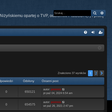
Szukaj
Wys
Niżyńskiemu opartej o TVP, odbiorniki PlutoSDR(?) i pracę
W
FA
al
ar
Q
og
ej
uj
es
si
tru
ę
j
2
1
Nas
Znaleziono 37 wyników
si
powiedzi
Odsłony
Ostatni post
ę
autor:
piotrniz
0
650121
pt paź 04, 2024 6:54 am
autor:
piotrniz
0
654575
wt paź 26, 2021 2:47 pm