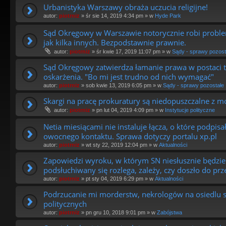
Urbanistyka Warszawy obraża uczucia religijne!
autor:
piotrniz
»
śr sie 14, 2019 4:34 pm
» w
Hyde Park
Sąd Okręgowy w Warszawie notorycznie robi probl
jak kilka innych. Bezpodstawnie prawnie.
autor:
piotrniz
»
śr kwie 17, 2019 11:07 pm
» w
Sądy - sprawy pozost
Sąd Okręgowy zatwierdza łamanie prawa w postaci 
oskarżenia. "Bo mi jest trudno od nich wymagać"
autor:
piotrniz
»
sob kwie 13, 2019 6:05 pm
» w
Sądy - sprawy pozostałe
Skargi na pracę prokuratury są niedopuszczalne z m
autor:
piotrniz
»
pn lut 04, 2019 4:09 pm
» w
Instytucje polityczne
Netia miesiącami nie instaluje łącza, o które podpi
owocnego kontaktu. Sprawa dotyczy portalu xp.pl
autor:
piotrniz
»
wt sty 22, 2019 12:04 pm
» w
Aktualności
Zapowiedzi wyroku, w którym SN niesłusznie będzie 
podsłuchiwany się rozlega, zależy, czy doszło do pr
autor:
piotrniz
»
pt sty 04, 2019 6:29 pm
» w
Aktualności
Podrzucanie mi morderstw, nekrologów na osiedlu 
politycznych
autor:
piotrniz
»
pn gru 10, 2018 9:01 pm
» w
Zabójstwa