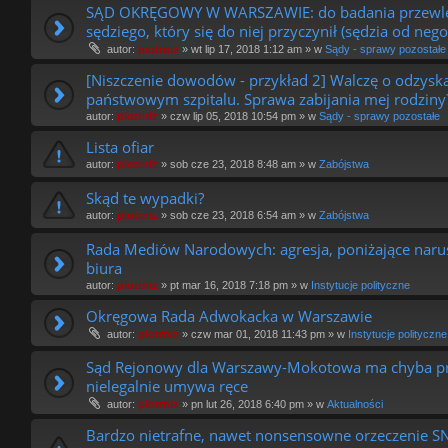
SĄD OKRĘGOWY W WARSZAWIE: do badania przewlekł
sędziego, który się do niej przyczynił (sędzia od
autor:
piotrniz
»
wt lip 17, 2018 1:12 am
» w
Sądy - sprawy pozostałe
[Niszczenie dowodów - przykład 2] Walczę o odzysk
państwowym szpitalu. Sprawa zabijania mej rodziny
autor:
piotrniz
»
czw lip 05, 2018 10:54 pm
» w
Sądy - sprawy pozostałe
Lista ofiar
autor:
piotrniz
»
sob cze 23, 2018 8:48 am
» w
Zabójstwa
Skąd te wypadki?
autor:
piotrniz
»
sob cze 23, 2018 6:54 am
» w
Zabójstwa
Rada Mediów Narodowych: agresja, poniżające narus
biura
autor:
piotrniz
»
pt mar 16, 2018 7:18 pm
» w
Instytucje polityczne
Okręgowa Rada Adwokacka w Warszawie
autor:
piotrniz
»
czw mar 01, 2018 11:43 pm
» w
Instytucje polityczne
Sąd Rejonowy dla Warszawy-Mokotowa ma chyba pro
nielegalnie umywa ręce
autor:
piotrniz
»
pn lut 26, 2018 6:40 pm
» w
Aktualności
Bardzo nietrafne, nawet nonsensowne orzeczenie SN w