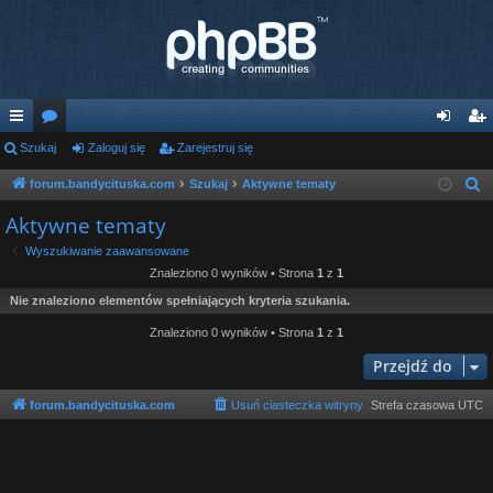
ię
Szukaj
or
Zaloguj się
Zarejestruj się
al
ar
ce
a
og
ej
forum.bandycituska.com
Szukaj
Aktywne tematy
S
z
j
uj
es
Aktywne tematy
u
…
si
tru
Wyszukiwanie zaawansowane
k
Znaleziono 0 wyników • Strona
1
z
1
ę
j
a
Nie znaleziono elementów spełniających kryteria szukania.
j
si
Znaleziono 0 wyników • Strona
1
z
1
ę
Przejdź do
forum.bandycituska.com
Usuń ciasteczka witryny
Strefa czasowa
UTC