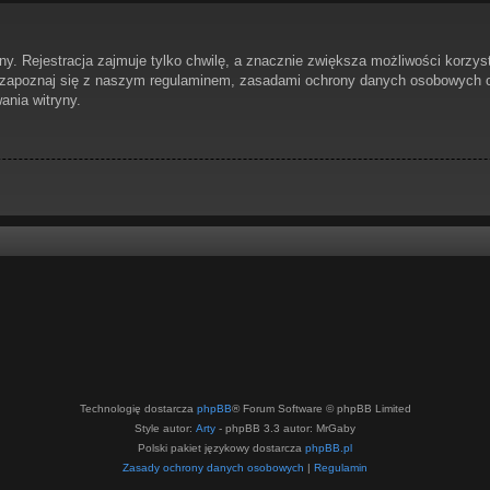
. Rejestracja zajmuje tylko chwilę, a znacznie zwiększa możliwości korzyst
 zapoznaj się z naszym regulaminem, zasadami ochrony danych osobowych or
nia witryny.
Technologię dostarcza
phpBB
® Forum Software © phpBB Limited
Style autor:
Arty
- phpBB 3.3 autor: MrGaby
Polski pakiet językowy dostarcza
phpBB.pl
Zasady ochrony danych osobowych
|
Regulamin