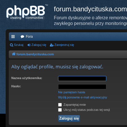
forum.bandycituska.com
Forum dyskusyjne o aferze remontow
zwykłego personelu przy monitoring
Fora
ię
Szukaj
Zaloguj się
Zarejestruj się
ce
forum.bandycituska.com
j
Aby oglądać profile, musisz się zalogować.
…
Nazwa użytkownika:
Hasło:
Nie pamiętam hasła
Wyślij ponownie e-mail aktywacyjny
Zapamiętaj mnie
Ukryj mój status podczas tej sesji