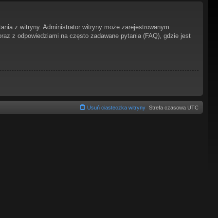
ania z witryny. Administrator witryny może zarejestrowanym
az z odpowiedziami na często zadawane pytania (FAQ), gdzie jest
Usuń ciasteczka witryny
Strefa czasowa
UTC