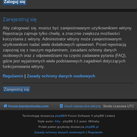
Zarejestruj się
Aby zalogować się, musisz być zarejestrowanym użytkownikiem witryny.
Rejestracja zajmuje tylko chwilę, a znacznie zwiększa możliwości
korzystania z witryny. Administrator witryny może zarejestrowanym
użytkownikom nadać wiele dodatkowych uprawnień. Przed rejestracją
zapoznaj się z naszym regulaminem, zasadami ochrony danych
osobowych oraz z odpowiedziami na często zadawane pytania (FAQ),
gdzie jest wyjaśnionych wiele podstawowych zagadnień dotyczących
funkcjonowania witryny.
Regulamin
|
Zasady ochrony danych osobowych
Zarejestruj się
forum.bandycituska.com
Usuń ciasteczka witryny
Strefa czasowa
UTC
Technologię dostarcza
phpBB
® Forum Software © phpBB Limited
Style autor:
Arty
- phpBB 3.3 autor: MrGaby
Polski pakiet językowy dostarcza
phpBB.pl
Zasady ochrony danych osobowych
|
Regulamin