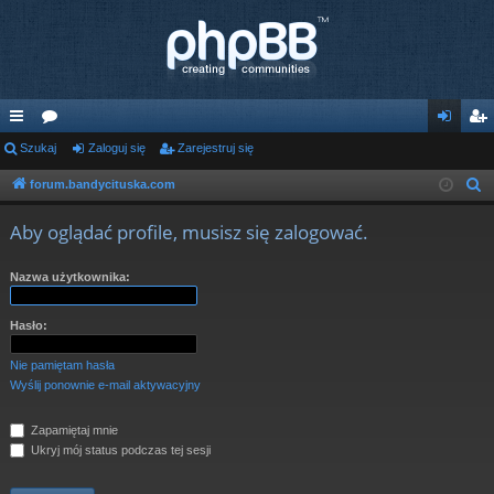
ię
Szukaj
or
Zaloguj się
Zarejestruj się
al
ar
ce
a
og
ej
forum.bandycituska.com
S
z
j
uj
es
Aby oglądać profile, musisz się zalogować.
u
…
si
tru
k
Nazwa użytkownika:
ę
j
a
j
si
Hasło:
ę
Nie pamiętam hasła
Wyślij ponownie e-mail aktywacyjny
Zapamiętaj mnie
Ukryj mój status podczas tej sesji