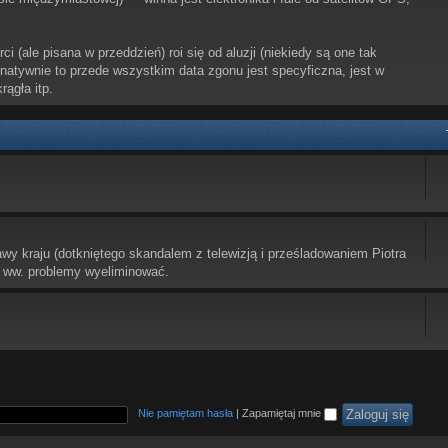
i (ale pisana w przeddzień) roi się od aluzji (niekiedy są one tak
ernatywnie to przede wszystkim data zgonu jest specyficzna, jest w
rągła itp.
awy kraju (dotkniętego skandalem z telewizją i prześladowaniem Piotra
 ww. problemy wyeliminować.
Nie pamiętam hasła
|
Zapamiętaj mnie