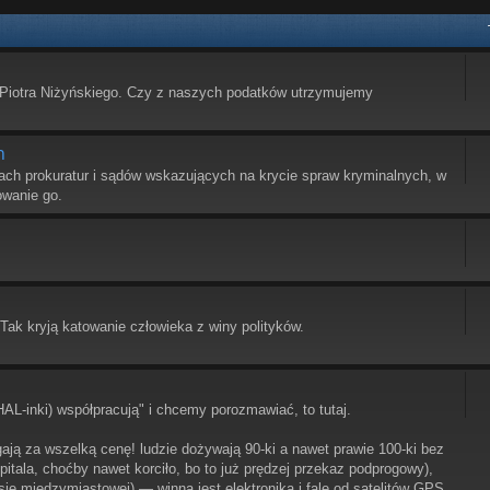
Piotra Niżyńskiego. Czy z naszych podatków utrzymujemy
h
ach prokuratur i sądów wskazujących na krycie spraw kryminalnych, w
owanie go.
.
ak kryją katowanie człowieka z winy polityków.
HAL-inki) współpracują" i chcemy porozmawiać, to tutaj.
egają za wszelką cenę! ludzie dożywają 90-ki a nawet prawie 100-ki bez
itala, choćby nawet korciło, bo to już prędzej przekaz podprogowy),
sie międzymiastowej) — winna jest elektronika i fale od satelitów GPS,