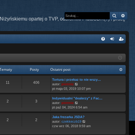
Szukaj
Wys
Niżyńskiemu opartej o TVP, odbiorniki PlutoSDR(?) i pracę
W
FA
al
ar
Q
og
ej
uj
es
Tematy
Posty
Ostatni post
si
tru
Tortura i przekaz to nie wszy…
11
406
W
ę
j
autor:
piotrniz
y
pt maja 03, 2019 10:07 pm
ś
si
w
Indywidualni "dealerzy" z Fac…
2
3
i
ę
W
autor:
piotrniz
e
y
pt paź 04, 2024 6:54 am
t
ś
l
w
Jaka frezarka JSDA?
2
2
n
i
W
autor:
czekkeczb19
a
e
y
czw wrz 06, 2018 9:59 am
j
t
ś
n
l
w