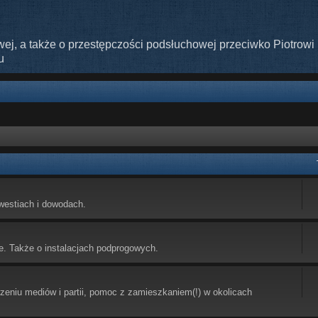
ej, a także o przestępczości podsłuchowej przeciwko Piotrowi 
u
westiach i dowodach.
e. Także o instalacjach podprogowych.
eniu mediów i partii, pomoc z zamieszkaniem(!) w okolicach