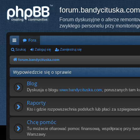
forum.bandycituska.com
Forum dyskusyjne o aferze remontow
zwykłego personelu przy monitoring
Fora
ię
Szukaj
Zaloguj się
Zarejestruj się
ce
forum.bandycituska.com
j
Wypowiedzcie się o sprawie
…
Blog
Dyskusja o blogu
www.bandycituska.com
, poruszanych tam k
Raporty
Kto i gdzie rozpowszechnia podsłuch lub płaci za szpiegowani
Chcę pomóc
Tu możecie ofiarować pomoc finansową, współpracę przy tworz
Warszawy.