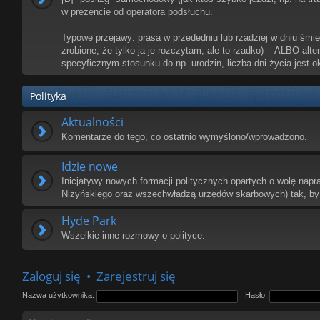
w prezencie od operatora podsłuchu.
Typowe przejawy: prasa w przededniu lub rzadziej w dniu śmierc
zrobione, że tylko ja je rozczytam, ale to rzadko) -- ALBO alt
specyficznym stosunku do np. urodzin, liczba dni życia jest ok
Polityka
Aktualności
Komentarze do tego, co ostatnio wymyślono/wprowadzono.
Idzie nowe
Inicjatywy nowych formacji politycznych opartych o wolę napr
Niżyńskiego oraz wszechwładzą urzędów skarbowych) tak, by
Hyde Park
Wszelkie inne rozmowy o polityce.
Zaloguj się
•
Zarejestruj się
Nazwa użytkownika:
Hasło: