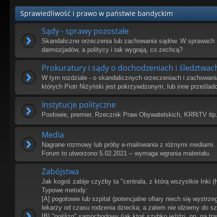
Sprawiedliwość i prawo w państwie bandyckim
Sądy - sprawy pozostałe
Skandaliczne orzeczenia lub zachowania sądów. W sprawach 
darmozjadów, a politycy i tak wygrają, co zechcą?
Prokuratury i sądy o dochodzeniach i śledztwac
W tym rozdziale - o skandalicznych orzeczeniach i zachowani
których Piotr Niżyński jest pokrzywdzonym, lub inne prześlad
Instytucje polityczne
Posłowie, premier, Rzecznik Praw Obywatelskich, KRRiTV itp
Media
Nagrane rozmowy lub próby e-mailowania z różnymi mediami. T
Forum to utworzono 5.02.2021 -- wymaga wgrania materiału.
Zabójstwa
Jak kogoś zabije czyżby ta "centrala, z którą wszystkie Inki (
Typowe metody:
[A] pogotowie lub szpital (potencjalne ofiary niech się wystrz
lekarzy od czasu rodzenia dziecka; a zatem nie idziemy do szp
[B] "poślizg" samochodowy (jak ktoś szybko jeździ, np. na tra