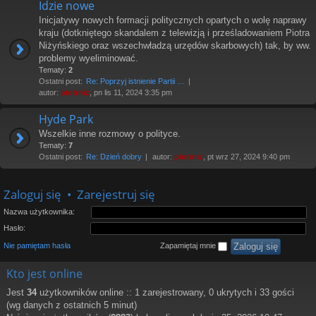
Idzie nowe
Inicjatywy nowych formacji politycznych opartych o wolę naprawy
kraju (dotkniętego skandalem z telewizją i prześladowaniem Piotra
Niżyńskiego oraz wszechwładzą urzędów skarbowych) tak, by ww.
problemy wyeliminować.
Tematy:
2
Ostatni post:
Re: Poprzyj istnienie Partii …
autor:
piotrniz
, pn lis 11, 2024 3:35 pm
Hyde Park
Wszelkie inne rozmowy o polityce.
Tematy:
7
Ostatni post:
Re: Dzień dobry
autor:
piotrniz
, pt wrz 27, 2024 9:40 pm
Zaloguj się
•
Zarejestruj się
Nazwa użytkownika:
Hasło:
Nie pamiętam hasła
Zapamiętaj mnie
Kto jest online
Jest
34
użytkowników online :: 1 zarejestrowany, 0 ukrytych i 33 gości
(wg danych z ostatnich 5 minut)