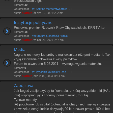
prześladowanie go.
Tematy:
30
Ostatni post:
Re: Seryjne morderstwa trafia…
autor:
piotrniz
, śr cze 19, 2024 6:02 pm
Instytucje polityczne
Posłowie, premier, Rzecznik Praw Obywatelskich, KRRiTV itp.
Tematy:
18
Ostatni post:
Prokuratura Generalna / Krajo…
autor:
piotrniz
, wt paź 26, 2021 2:47 pm
Media
Nagrane rozmowy lub próby e-mailowania z różnymi mediami. Tak
kryją katowanie człowieka z winy polityków.
Forum to utworzono 5.02.2021 -- wymaga wgrania materiału.
Tematy:
9
Ostatni post:
Re: Tygodnik katolicki "Gość …
autor:
piotrniz
, ndz lip 09, 2023 11:14 am
Zabójstwa
Jak kogoś zabije czyżby ta "centrala, z którą wszystkie Inki (HAL-
inki) współpracują" i chcemy porozmawiać, to tutaj.
Typowe metody:
[A] pogotowie lub szpital (potencjalne ofiary niech się wystrzegają
za wszelką cenę! ludzie dożywają 90-ki a nawet prawie 100-ki bez