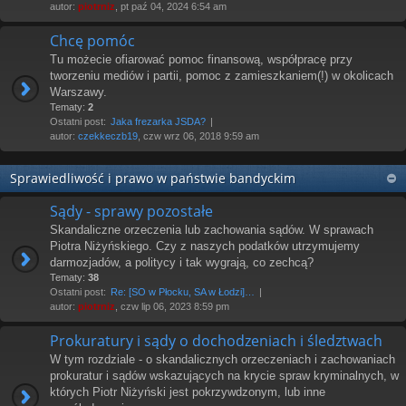
autor:
piotrniz
, pt paź 04, 2024 6:54 am
Chcę pomóc
Tu możecie ofiarować pomoc finansową, współpracę przy
tworzeniu mediów i partii, pomoc z zamieszkaniem(!) w okolicach
Warszawy.
Tematy:
2
Ostatni post:
Jaka frezarka JSDA?
autor:
czekkeczb19
, czw wrz 06, 2018 9:59 am
Sprawiedliwość i prawo w państwie bandyckim
Sądy - sprawy pozostałe
Skandaliczne orzeczenia lub zachowania sądów. W sprawach
Piotra Niżyńskiego. Czy z naszych podatków utrzymujemy
darmozjadów, a politycy i tak wygrają, co zechcą?
Tematy:
38
Ostatni post:
Re: [SO w Płocku, SA w Łodzi]…
autor:
piotrniz
, czw lip 06, 2023 8:59 pm
Prokuratury i sądy o dochodzeniach i śledztwach
W tym rozdziale - o skandalicznych orzeczeniach i zachowaniach
prokuratur i sądów wskazujących na krycie spraw kryminalnych, w
których Piotr Niżyński jest pokrzywdzonym, lub inne