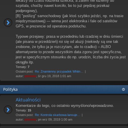
lekarzy od czasu rodzenia dziecka; a zatem nie idziemy do
szpitala, choćby nawet korciło, bo to już prędzej przekaz
podprogowy),
[B] "poślizg" samochodowy (jak ktoś szybko jeździ, np. na trasie
międzymiastowej) — winna jest elektronika i fale od satelitów
GPS, w prezencie od operatora podsłuchu.
Typowe przejawy: prasa w przededniu lub rzadziej w dniu śmierci
(ale pisana w przeddzień) roi się od aluzji (niekiedy są one tak
zrobione, że tylko ja je rozczytam, ale to rzadko) -- ALBO
alternatywnie to przede wszystkim data zgonu jest specyficzna,
jest w specyficznym stosunku do np. urodzin, liczba dni życia jest
okrągła itp.
Tematy:
7
Ostatni post:
Re: Znamienny przypadek Whitn…
autor:
piotrniz
, śr gru 19, 2018 1:01 am
Polityka
Aktualności
Komentarze do tego, co ostatnio wymyślono/wprowadzono.
Tematy:
15
Ostatni post:
Re: Kontrola skarbowa lansuje…
autor:
piotrniz
, pn wrz 09, 2019 1:00 am