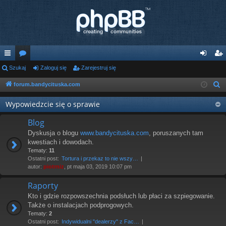
ię
Szukaj
or
Zaloguj się
Zarejestruj się
al
ar
ce
a
og
ej
forum.bandycituska.com
S
z
j
uj
es
Wypowiedzcie się o sprawie
u
…
si
tru
k
Blog
ę
j
a
Dyskusja o blogu
www.bandycituska.com
, poruszanych tam
j
kwestiach i dowodach.
si
Tematy:
11
Ostatni post:
Tortura i przekaz to nie wszy…
ę
autor:
piotrniz
, pt maja 03, 2019 10:07 pm
Raporty
Kto i gdzie rozpowszechnia podsłuch lub płaci za szpiegowanie.
Także o instalacjach podprogowych.
Tematy:
2
Ostatni post:
Indywidualni "dealerzy" z Fac…