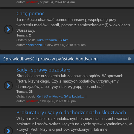
autor:
piotrniz
, pt paź 04, 2024 6:54 am
Chcę pomóc
Tu możecie ofiarować pomoc finansową, współpracę przy
tworzeniu mediów i partii, pomoc z zamieszkaniem(!) w okolicach
Warszawy.
Tematy:
2
Ostatni post:
Jaka frezarka JSDA?
autor:
czekkeczb19
, czw wrz 06, 2018 9:59 am
Sprawiedliwość i prawo w państwie bandyckim
Sądy - sprawy pozostałe
Skandaliczne orzeczenia lub zachowania sądów. W sprawach
Piotra Niżyńskiego. Czy z naszych podatków utrzymujemy
darmozjadów, a politycy i tak wygrają, co zechcą?
Tematy:
38
Ostatni post:
Re: [SO w Płocku, SA w Łodzi]…
autor:
piotrniz
, czw lip 06, 2023 8:59 pm
Prokuratury i sądy o dochodzeniach i śledztwach
W tym rozdziale - o skandalicznych orzeczeniach i zachowaniach
prokuratur i sądów wskazujących na krycie spraw kryminalnych, w
których Piotr Niżyński jest pokrzywdzonym, lub inne