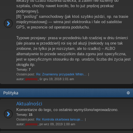
lekarzy od czasu rodzenia dziecka; a zatem nie idziemy do
szpitala, choćby nawet korciło, bo to już prędzej przekaz
podprogowy),
[B] "poślizg" samochodowy (jak ktoś szybko jeździ, np. na trasie
międzymiastowej) — winna jest elektronika i fale od satelitów
GPS, w prezencie od operatora podsłuchu.
Typowe przejawy: prasa w przededniu lub rzadziej w dniu śmierci
(ale pisana w przeddzień) roi się od aluzji (niekiedy są one tak
zrobione, że tylko ja je rozczytam, ale to rzadko) -- ALBO
alternatywnie to przede wszystkim data zgonu jest specyficzna,
jest w specyficznym stosunku do np. urodzin, liczba dni życia jest
okrągła itp.
Tematy:
7
Ostatni post:
Re: Znamienny przypadek Whitn…
autor:
piotrniz
, śr gru 19, 2018 1:01 am
Polityka
Aktualności
Komentarze do tego, co ostatnio wymyślono/wprowadzono.
Tematy:
15
Ostatni post:
Re: Kontrola skarbowa lansuje…
autor:
piotrniz
, pn wrz 09, 2019 1:00 am