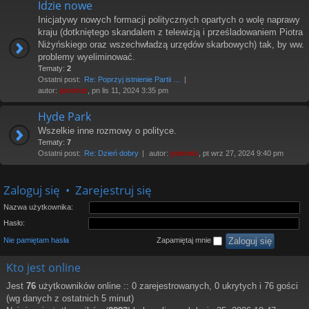
Idzie nowe
Inicjatywy nowych formacji politycznych opartych o wolę naprawy
kraju (dotkniętego skandalem z telewizją i prześladowaniem Piotra
Niżyńskiego oraz wszechwładzą urzędów skarbowych) tak, by ww.
problemy wyeliminować.
Tematy:
2
Ostatni post:
Re: Poprzyj istnienie Partii …
autor:
piotrniz
, pn lis 11, 2024 3:35 pm
Hyde Park
Wszelkie inne rozmowy o polityce.
Tematy:
7
Ostatni post:
Re: Dzień dobry
autor:
piotrniz
, pt wrz 27, 2024 9:40 pm
Zaloguj się
•
Zarejestruj się
Nazwa użytkownika:
Hasło:
Nie pamiętam hasła
Zapamiętaj mnie
Kto jest online
Jest
76
użytkowników online :: 0 zarejestrowanych, 0 ukrytych i 76 gości
(wg danych z ostatnich 5 minut)