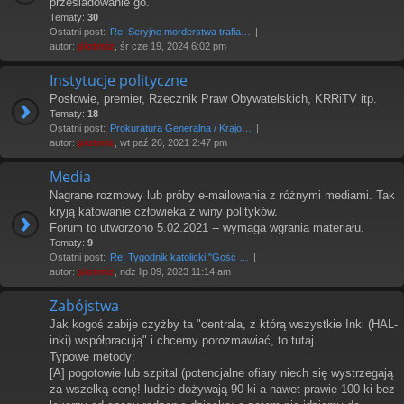
prześladowanie go.
Tematy:
30
Ostatni post:
Re: Seryjne morderstwa trafia…
autor:
piotrniz
, śr cze 19, 2024 6:02 pm
Instytucje polityczne
Posłowie, premier, Rzecznik Praw Obywatelskich, KRRiTV itp.
Tematy:
18
Ostatni post:
Prokuratura Generalna / Krajo…
autor:
piotrniz
, wt paź 26, 2021 2:47 pm
Media
Nagrane rozmowy lub próby e-mailowania z różnymi mediami. Tak
kryją katowanie człowieka z winy polityków.
Forum to utworzono 5.02.2021 -- wymaga wgrania materiału.
Tematy:
9
Ostatni post:
Re: Tygodnik katolicki "Gość …
autor:
piotrniz
, ndz lip 09, 2023 11:14 am
Zabójstwa
Jak kogoś zabije czyżby ta "centrala, z którą wszystkie Inki (HAL-
inki) współpracują" i chcemy porozmawiać, to tutaj.
Typowe metody:
[A] pogotowie lub szpital (potencjalne ofiary niech się wystrzegają
za wszelką cenę! ludzie dożywają 90-ki a nawet prawie 100-ki bez