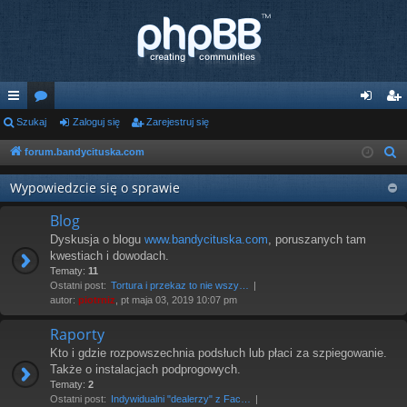
ię
Szukaj
or
Zaloguj się
Zarejestruj się
al
ar
ce
a
og
ej
forum.bandycituska.com
S
z
j
uj
es
Wypowiedzcie się o sprawie
u
…
si
tru
k
Blog
ę
j
a
Dyskusja o blogu
www.bandycituska.com
, poruszanych tam
j
kwestiach i dowodach.
si
Tematy:
11
Ostatni post:
Tortura i przekaz to nie wszy…
ę
autor:
piotrniz
, pt maja 03, 2019 10:07 pm
Raporty
Kto i gdzie rozpowszechnia podsłuch lub płaci za szpiegowanie.
Także o instalacjach podprogowych.
Tematy:
2
Ostatni post:
Indywidualni "dealerzy" z Fac…